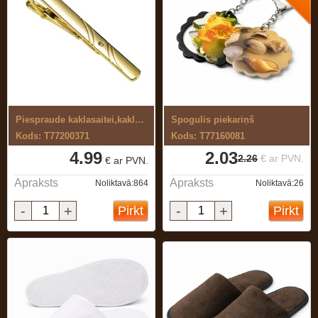
Piespraude kaklasaitei,kaklasaites ...
Spogulis piekariņš
Kods: T77200371
Kods: T77160081
4.99
2.03
2.26
€ ar PVN.
€ ar PVN.
Apraksts
Apraksts
Noliktavā:864
Noliktavā:26
-
+
-
+
Pirkt
Pirkt