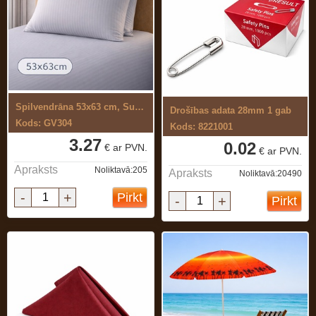
Spilvendrāna 53x63 cm, Superior,satīna ...
Drošības adata 28mm 1 gab
Kods: GV304
Kods: 8221001
3.27
0.02
€ ar PVN.
€ ar PVN.
Apraksts
Noliktavā:205
Apraksts
Noliktavā:20490
-
+
Pirkt
-
+
Pirkt