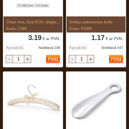
Čības lina, Goa ECO, slēgta tipa, ...
Drēbju pakaramais koka
Kods: C349
Kods: P1005
3.19
1.17
€ ar PVN.
€ ar PVN.
Apraksts
Apraksts
Noliktavā:148
Noliktavā:547
-
+
-
+
Pirkt
Pirkt