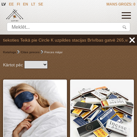
LV
EE
FI
EN
LT
SE
MANS GROZS: 0
des stacijas Brīvības gatvē 265,vai arī Baltezerā, vienojoties par saņ
Katalogs
Citas preces
Preces mājai
Kārtot pēc