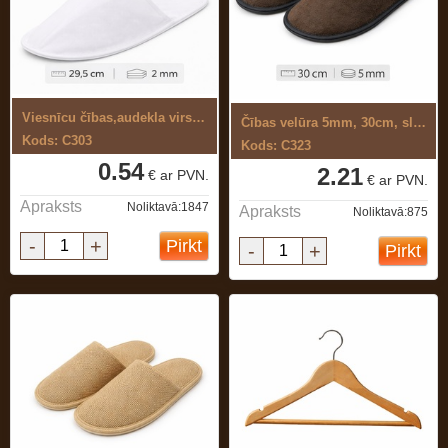
Viesnīcu čības,audekla virsma, 2mm ...
Čības velūra 5mm, 30cm, slēgtas, brūnas
Kods: C303
Kods: C323
0.54
2.21
€ ar PVN.
€ ar PVN.
Apraksts
Noliktavā:1847
Apraksts
Noliktavā:875
-
+
Pirkt
-
+
Pirkt