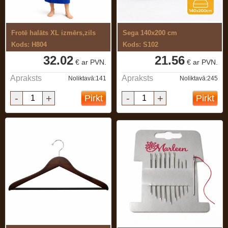
Frotē halāts XL izmērs,zils
Sega 140x200 cm
Kods: H804
Kods: S102
32.02
21.56
€ ar PVN.
€ ar PVN.
Apraksts
Apraksts
Noliktavā:141
Noliktavā:245
-
+
-
+
Pirkt
Pirkt