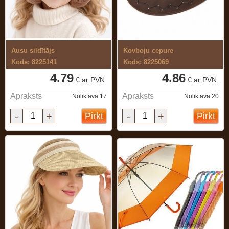
Ausu sildītājs
Kovboju cepure
Kods: 8225141
Kods: 8225069
4.79
4.86
€ ar PVN.
€ ar PVN.
Apraksts
Apraksts
Noliktavā:17
Noliktavā:20
-
+
-
+
Pirkt
Pirkt