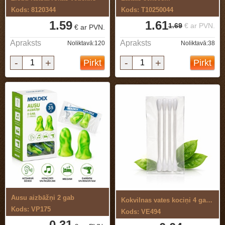
Kods: 8120344
Kods: T10250044
1.59
1.61
1.69
€ ar PVN.
€ ar PVN.
Apraksts
Apraksts
Noliktavā:120
Noliktavā:38
-
+
-
+
Pirkt
Pirkt
Ausu aizbāžņi 2 gab
Kokvilnas vates kociņi 4 gab., viesnīcām
Kods: VP175
Kods: VE494
0.31