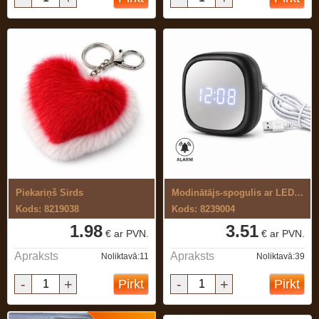
Piekariņš Sirds
Modinātājs-spogulis ar LED gaismu.
Kods: 8219038
Kods: 8239004
1.98
3.51
€ ar PVN.
€ ar PVN.
Apraksts
Apraksts
Noliktavā:11
Noliktavā:39
-
+
-
+
Pirkt
Pirkt