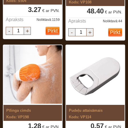
Kods: S504
Kods: VP108
3.27
48.40
€ ar PVN.
€ ar PVN.
Apraksts
Noliktavā:1159
Apraksts
Noliktavā:44
-
+
Pirkt
-
+
Pirkt
Pīlinga cimds
Pudeļu attaisāmais
Kods: VP198
Kods: VP114
1.28
0.57
€ ar PVN.
€ ar PVN.