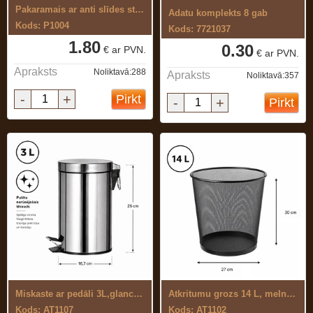
Pakaramais ar anti slīdes stieni ...
Adatu komplekts 8 gab
Kods: P1004
Kods: 7721037
1.80
0.30
€ ar PVN.
€ ar PVN.
Apraksts
Noliktavā:288
Apraksts
Noliktavā:357
-
+
Pirkt
-
+
Pirkt
Miskaste ar pedāli 3L,glancēta
Atkritumu grozs 14 L, melns, metāla ...
Kods: AT1107
Kods: AT1102