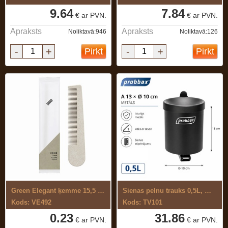
9.64
7.84
€ ar PVN.
€ ar PVN.
Apraksts
Apraksts
Noliktavā:946
Noliktavā:126
-
+
-
+
Pirkt
Pirkt
Green Elegant ķemme 15,5 cm, 35% salmu ...
Sienas pelnu trauks 0,5L, melns
Kods: VE492
Kods: TV101
0.23
31.86
€ ar PVN.
€ ar PVN.