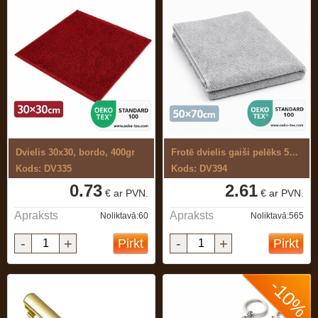
Dvielis 30x30, bordo, 400gr
Frotē dvielis gaiši pelēks 50x70 cm
Kods: DV335
Kods: DV394
0.73
2.61
€ ar PVN.
€ ar PVN.
Apraksts
Apraksts
Noliktavā:60
Noliktavā:565
-
+
-
+
Pirkt
Pirkt
-10%