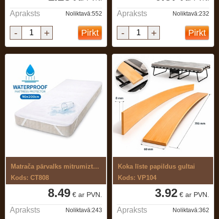
Apraksts
Apraksts
Noliktavā:552
Noliktavā:232
-
+
-
+
Pirkt
Pirkt
Matrača pārvalks mitrumizturīgs, ...
Koka līste papildus gultai
Kods: CT808
Kods: VP104
8.49
3.92
€ ar PVN.
€ ar PVN.
Apraksts
Apraksts
Noliktavā:243
Noliktavā:362