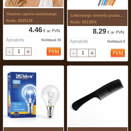
Vasaras cepure-saulessargs
Lietussargs sieviešu pusautomāts
Kods: 8225136
Kods: 8213054
4.46
8.29
€ ar PVN.
€ ar PVN.
Apraksts
Noliktavā:39
Apraksts
Noliktavā:9
-
+
Pirkt
-
+
Pirkt