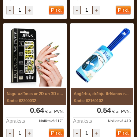
-
+
-
+
Pirkt
Pirkt
Nagu uzlīmes ar 2D un 3D efektu 12 gab
Apģērbu, drēbju tīrīšanas rullītis
Kods: 62200032
Kods: 62160102
0.64
0.54
€ ar PVN.
€ ar PVN.
Apraksts
Apraksts
Noliktavā:1171
Noliktavā:419
-
+
-
+
Pirkt
Pirkt