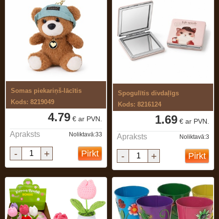
Somas piekariņš-lācītis
Spogulītis divdaļīgs
Kods: 8219049
Kods: 8216124
4.79
1.69
€ ar PVN.
€ ar PVN.
Apraksts
Noliktavā:33
Apraksts
Noliktavā:3
-
+
Pirkt
-
+
Pirkt