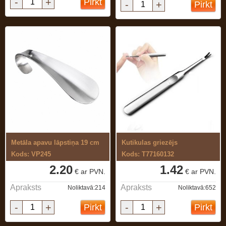
-
+
Pirkt
-
+
Pirkt
Metāla apavu lāpstiņa 19 cm
Kutikulas griezējs
Kods: VP245
Kods: T77160132
2.20
1.42
€ ar PVN.
€ ar PVN.
Apraksts
Apraksts
Noliktavā:214
Noliktavā:652
-
+
-
+
Pirkt
Pirkt