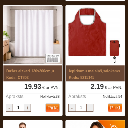
Dušas aizkari 120x200cm,ūdens ...
Iepirkumu maisiņš,salokāms
Kods: CT802
Kods: 8215145
19.93
2.19
€ ar PVN.
€ ar PVN.
Apraksts
Apraksts
Noliktavā:38
Noliktavā:54
-
+
-
+
Pirkt
Pirkt