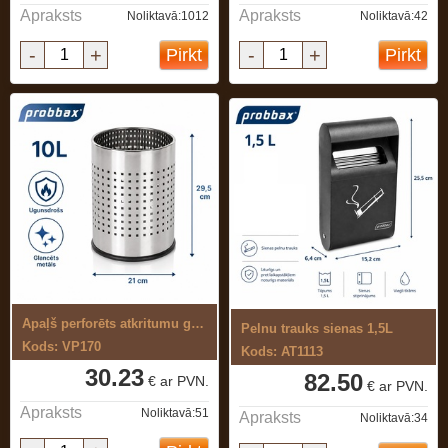
Apraksts
Apraksts
Noliktavā:1012
Noliktavā:42
-
+
-
+
Pirkt
Pirkt
Apaļš perforēts atkritumu grozs 10L
Pelnu trauks sienas 1,5L
Kods: VP170
Kods: AT1113
30.23
82.50
€ ar PVN.
€ ar PVN.
Apraksts
Noliktavā:51
Apraksts
Noliktavā:34