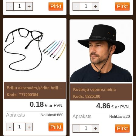
-
+
-
+
Pirkt
Pirkt
Briļļu aksesuārs,ķēdīte briļļu turētājs ...
Kovboju cepure,melna
Kods: T77200384
Kods: 8225180
0.18
4.86
€ ar PVN.
€ ar PVN.
Apraksts
Noliktavā:880
Apraksts
Noliktavā:20
-
+
Pirkt
-
+
Pirkt