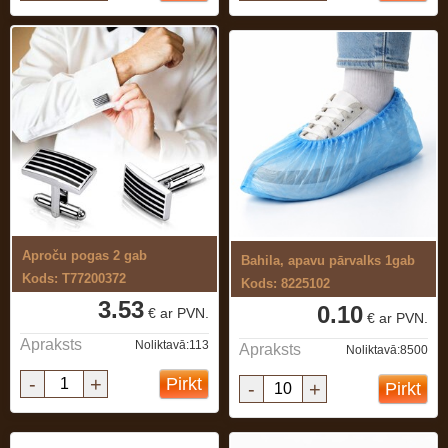
Aproču pogas 2 gab
Bahila, apavu pārvalks 1gab
Kods: T77200372
Kods: 8225102
3.53
0.10
€ ar PVN.
€ ar PVN.
Apraksts
Noliktavā:113
Apraksts
Noliktavā:8500
-
+
Pirkt
-
+
Pirkt