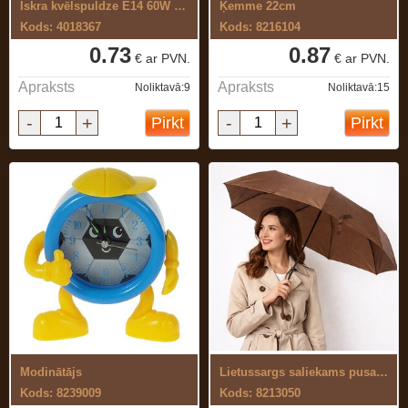
Iskra kvēlspuldze E14 60W 660lm ...
Ķemme 22cm
Kods: 4018367
Kods: 8216104
0.73
0.87
€ ar PVN.
€ ar PVN.
Apraksts
Apraksts
Noliktavā:9
Noliktavā:15
-
+
-
+
Pirkt
Pirkt
Modinātājs
Lietussargs saliekams pusautomātisks
Kods: 8239009
Kods: 8213050