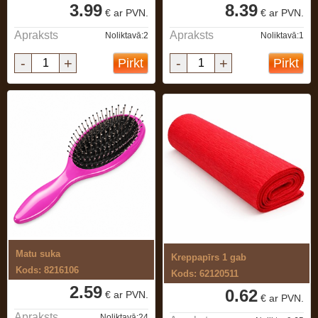
3.99
8.39
€ ar PVN.
€ ar PVN.
Apraksts
Apraksts
Noliktavā:2
Noliktavā:1
-
+
-
+
Pirkt
Pirkt
Matu suka
Kreppapīrs 1 gab
Kods: 8216106
Kods: 62120511
2.59
0.62
€ ar PVN.
€ ar PVN.
Apraksts
Noliktavā:24