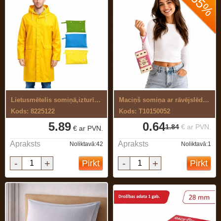
-65%
Lietusmētelis somiņā,izturīga materiāla
Maciņš somiņa ar rāvējslēdzēju rozā
Kods: 8225122
Kods: T10150052
5.89
0.64
1.84
€ ar PVN.
€ ar PVN.
Apraksts
Apraksts
Noliktavā:42
Noliktavā:1
-
+
-
+
Pirkt
Pirkt