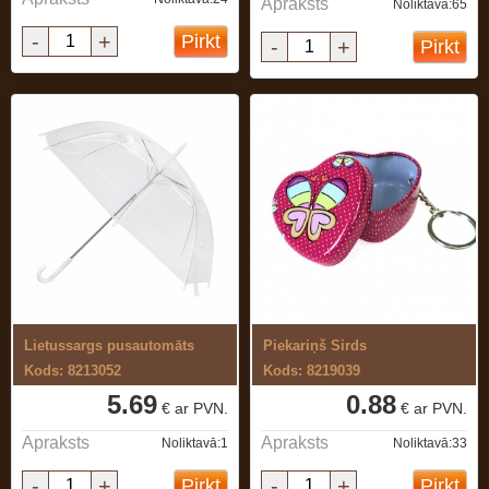
Apraksts
Noliktavā:65
-
+
Pirkt
-
+
Pirkt
Lietussargs pusautomāts
Piekariņš Sirds
Kods: 8213052
Kods: 8219039
5.69
0.88
€ ar PVN.
€ ar PVN.
Apraksts
Apraksts
Noliktavā:1
Noliktavā:33
-
+
-
+
Pirkt
Pirkt