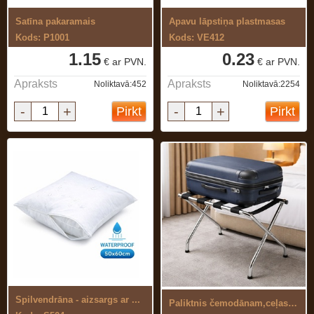
Satīna pakaramais
Apavu lāpstiņa plastmasas
Kods: P1001
Kods: VE412
1.15
0.23
€ ar PVN.
€ ar PVN.
Apraksts
Apraksts
Noliktavā:452
Noliktavā:2254
-
+
-
+
Pirkt
Pirkt
Spilvendrāna - aizsargs ar ...
Paliktnis čemodānam,ceļasomai,metāla ...