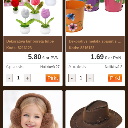
Dekoratīva tamborēta tulpe
Dekoratīvs metāla spainītis ziediem
Kods: 8216123
Kods: 8216122
5.80
1.69
€ ar PVN.
€ ar PVN.
Apraksts
Apraksts
Noliktavā:27
Noliktavā:2
-
+
-
+
Pirkt
Pirkt