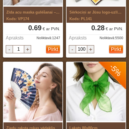
Zīda acu maska gulēšanai – komfortablai ...
Sērkociņi ar Jūsu logo-uzlīme
Kods: VP174
Kods: PL141
0.69
0.28
€ ar PVN.
€ ar PVN.
Apraksts
Apraksts
Noliktavā:1247
Noliktavā:5500
-
+
-
+
Pirkt
Pirkt
-5%
Ziedu raksta rokas vēdeklis
Lakats 80x80cm