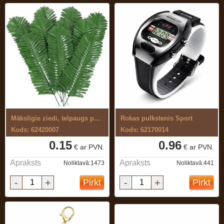
Mākslīgie ziedi, telpaugs paparde
Rokas pulkstenis Sport
Kods: 62420007
Kods: 62170014
0.15
0.96
€ ar PVN.
€ ar PVN.
Apraksts
Apraksts
Noliktavā:1473
Noliktavā:441
-
+
-
+
Pirkt
Pirkt