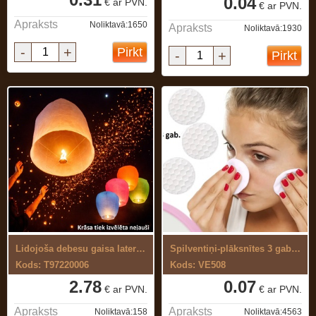
0.04
€ ar PVN.
€ ar PVN.
Apraksts
Noliktavā:1650
Apraksts
Noliktavā:1930
-
+
Pirkt
-
+
Pirkt
Lidojoša debesu gaisa laterna
Spilventiņi-plāksnītes 3 gab.kosmētikas ...
Kods: T97220006
Kods: VE508
2.78
0.07
€ ar PVN.
€ ar PVN.
Apraksts
Apraksts
Noliktavā:158
Noliktavā:4563