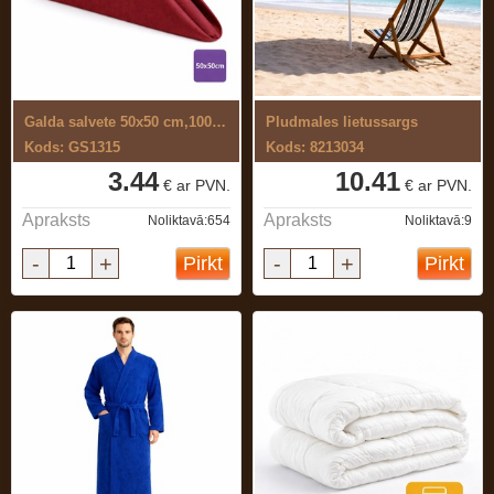
Galda salvete 50x50 cm,100% ...
Pludmales lietussargs
Kods: GS1315
Kods: 8213034
3.44
10.41
€ ar PVN.
€ ar PVN.
Apraksts
Apraksts
Noliktavā:654
Noliktavā:9
-
+
-
+
Pirkt
Pirkt