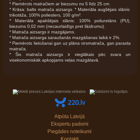
* Piemērots matračiem ar biezumu no 5 līdz 25 cm.
* Krāsa: balts matrača aizsargs. * Materiāla augšējais slānis:
trikotāža, 100% poliesters, 100 g/m².
* Materiāla apakšējais slānis: 100% poliuretāns (PU),
biezums 0,02 mm (necaurlaidīgs pret šķidrumu).
* Matrača aizsargs ir mazgājams.
* Matrača aizsarga saraušanās mazgāšanas laikā ir 2%.
* Piemērots lietošanai gan uz plāna virsmatrača, gan parasta
matrača.
* Šis matrača aizsargs ir vieglākais pēc svara un
visekonomiskāk apkopjams veļas mazgātavā.
Atpūta Latvijā
Ekspertu padomi
Piegādes noteikumi
Kontakti