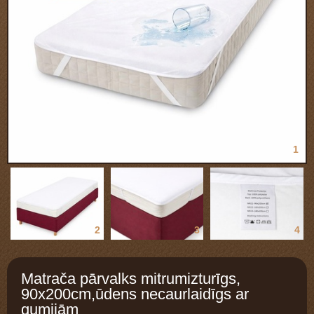
1
2
3
4
Matrača pārvalks mitrumizturīgs,
90x200cm,ūdens necaurlaidīgs ar
gumijām