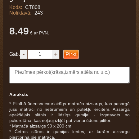
Kods:
CT808
Noliktavā:
243
8.49
€ ar PVN.
-
+
Pirkt
Gab.
Apraksts
* Pilnībā ūdensnecaurlaidīgs matrača aizsargs, kas pasargā
jūsu matraci no netīrumiem un putekļu ērcītēm. Aizsarga
apakšējais slānis ir līdzīgs gumijai - izgatavots no
poliuretāna, kas neļauj izkļūt pat vienai ūdens pilītei.
* Matrača aizsargs 90 x 200 cm
* Četros stūros ir gumijas lentes, ar kurām aizsargu
piestiprina pie matrača.