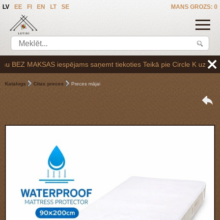
LV
EE
FI
EN
LT
SE
MANS GROZS: 0
BEZ MAKSAS iespējams saņemt tiekoties Teikā pie Circle K uzpildes sta
Katalogs
Citas preces
Preces mājai