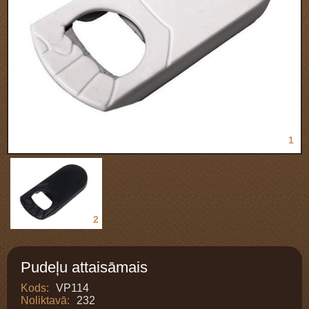
1
2
Pudeļu attaisāmais
Kods:
VP114
Noliktavā:
232