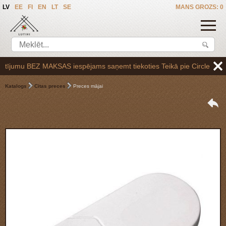
LV
EE
FI
EN
LT
SE
MANS GROZS: 0
ījumu BEZ MAKSAS iespējams saņemt tiekoties Teikā pie Circle K uzpilde
Katalogs
Citas preces
Preces mājai