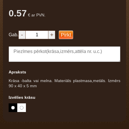
0.57
€ ar PVN.
-
+
Pirkt
Gab.
Apraksts
Krāsa -balta vai melna. Materiāls plastmasa,metāls. Izmērs
90 x 40 x 5 mm
Izvēlies krāsu