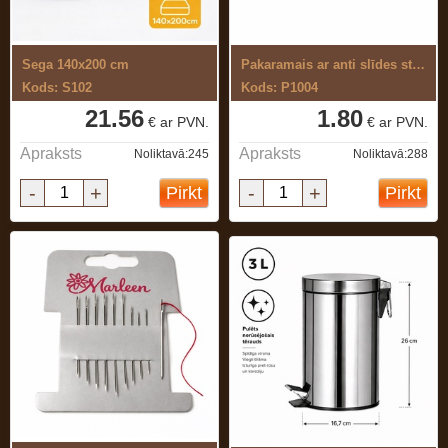
Sega 140x200 cm
Pakaramais ar anti slīdes stieni ...
Kods: S102
Kods: P1004
21.56
1.80
€ ar PVN.
€ ar PVN.
Apraksts
Apraksts
Noliktavā:245
Noliktavā:288
-
+
-
+
Pirkt
Pirkt