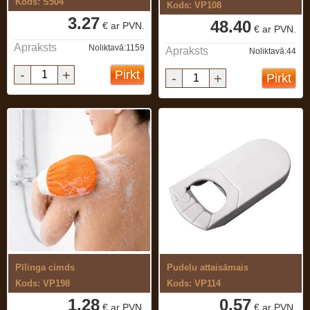
Kods: S504
Kods: VP108
3.27
48.40
€ ar PVN.
€ ar PVN.
Apraksts
Noliktavā:1159
Apraksts
Noliktavā:44
-
+
Pirkt
-
+
Pirkt
Pīlinga cimds
Pudeļu attaisāmais
Kods: VP198
Kods: VP114
1.28
0.57
€ ar PVN.
€ ar PVN.