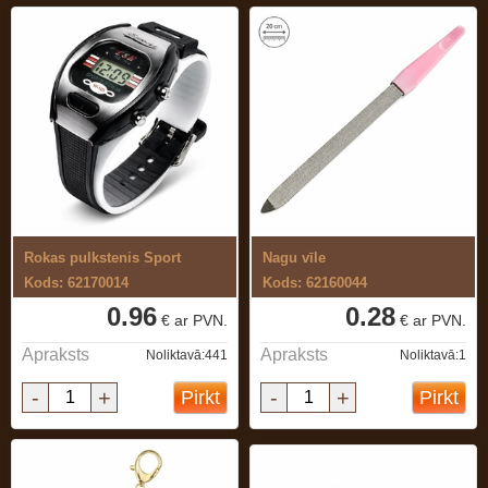
Rokas pulkstenis Sport
Nagu vīle
Kods: 62170014
Kods: 62160044
0.96
0.28
€ ar PVN.
€ ar PVN.
Apraksts
Apraksts
Noliktavā:441
Noliktavā:1
-
+
-
+
Pirkt
Pirkt