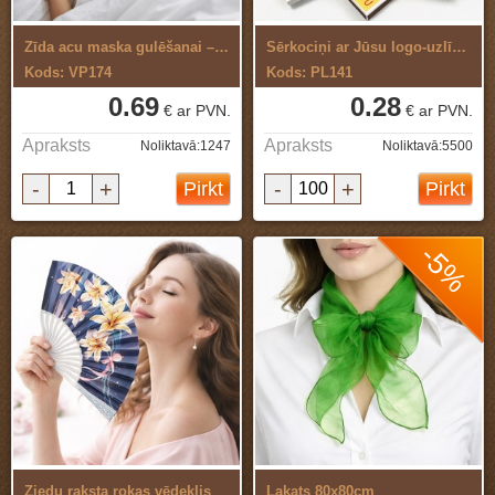
Zīda acu maska gulēšanai – komfortablai ...
Sērkociņi ar Jūsu logo-uzlīme
Kods: VP174
Kods: PL141
0.69
0.28
€ ar PVN.
€ ar PVN.
Apraksts
Apraksts
Noliktavā:1247
Noliktavā:5500
-
+
-
+
Pirkt
Pirkt
-5%
Ziedu raksta rokas vēdeklis
Lakats 80x80cm