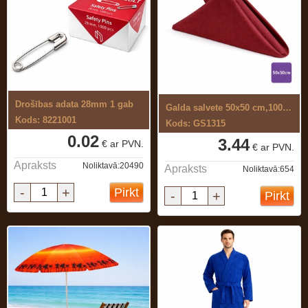
Drošības adata 28mm 1 gab
Galda salvete 50x50 cm,100% ...
Kods: 8221001
Kods: GS1315
0.02
3.44
€ ar PVN.
€ ar PVN.
Apraksts
Noliktavā:20490
Apraksts
Noliktavā:654
-
+
Pirkt
-
+
Pirkt