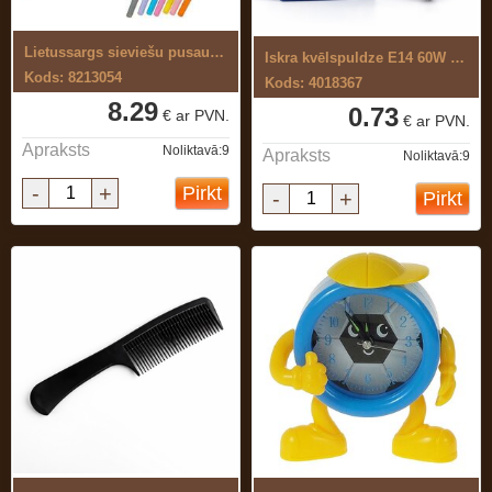
Lietussargs sieviešu pusautomāts
Iskra kvēlspuldze E14 60W 660lm ...
Kods: 8213054
Kods: 4018367
8.29
0.73
€ ar PVN.
€ ar PVN.
Apraksts
Noliktavā:9
Apraksts
Noliktavā:9
-
+
Pirkt
-
+
Pirkt