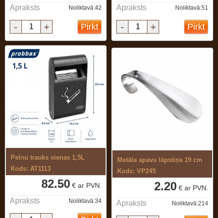
Apraksts
Apraksts
Noliktavā:42
Noliktavā:51
-
+
-
+
Pirkt
Pirkt
Pelnu trauks sienas 1,5L
Metāla apavu lāpstiņa 19 cm
Kods: AT1113
Kods: VP245
82.50
2.20
€ ar PVN.
€ ar PVN.
Apraksts
Noliktavā:34
Apraksts
Noliktavā:214