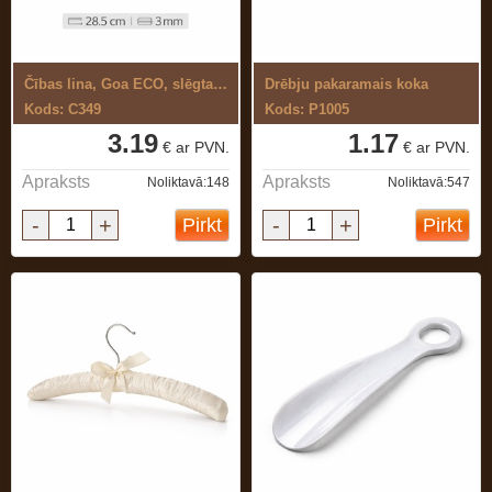
Čības lina, Goa ECO, slēgta tipa, ...
Drēbju pakaramais koka
Kods: C349
Kods: P1005
3.19
1.17
€ ar PVN.
€ ar PVN.
Apraksts
Apraksts
Noliktavā:148
Noliktavā:547
-
+
-
+
Pirkt
Pirkt