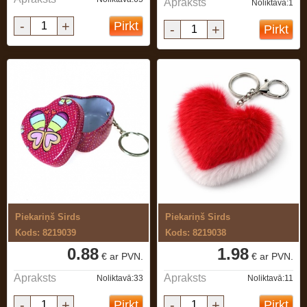
Apraksts
Noliktavā:1
-
+
Pirkt
-
+
Pirkt
Piekariņš Sirds
Piekariņš Sirds
Kods: 8219039
Kods: 8219038
0.88
1.98
€ ar PVN.
€ ar PVN.
Apraksts
Apraksts
Noliktavā:33
Noliktavā:11
-
+
-
+
Pirkt
Pirkt