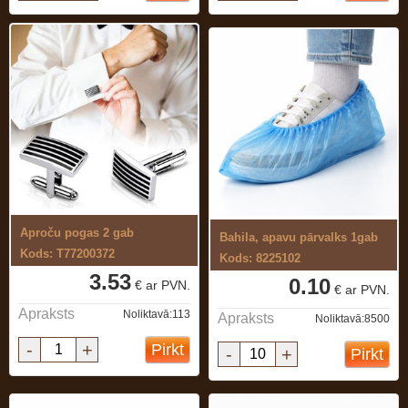
Aproču pogas 2 gab
Bahila, apavu pārvalks 1gab
Kods: T77200372
Kods: 8225102
3.53
0.10
€ ar PVN.
€ ar PVN.
Apraksts
Noliktavā:113
Apraksts
Noliktavā:8500
-
+
Pirkt
-
+
Pirkt