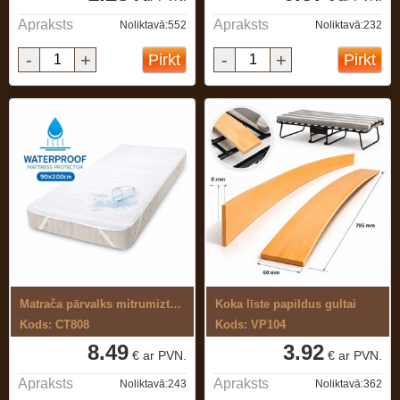
Apraksts
Apraksts
Noliktavā:552
Noliktavā:232
-
+
-
+
Pirkt
Pirkt
Matrača pārvalks mitrumizturīgs, ...
Koka līste papildus gultai
Kods: CT808
Kods: VP104
8.49
3.92
€ ar PVN.
€ ar PVN.
Apraksts
Apraksts
Noliktavā:243
Noliktavā:362