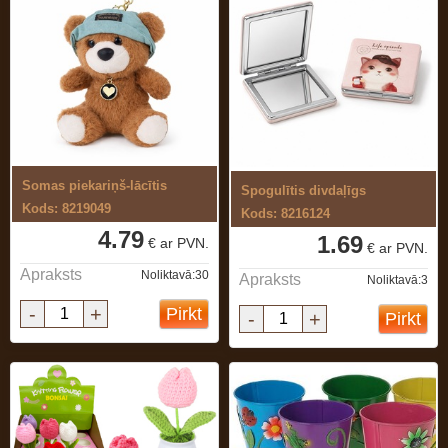
Somas piekariņš-lācītis
Spogulītis divdaļīgs
Kods: 8219049
Kods: 8216124
4.79
1.69
€ ar PVN.
€ ar PVN.
Apraksts
Noliktavā:30
Apraksts
Noliktavā:3
-
+
Pirkt
-
+
Pirkt