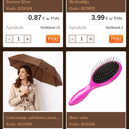
Ķemme 22cm
Modinātājs
Kods: 8216104
Kods: 8239009
0.87
3.99
€ ar PVN.
€ ar PVN.
Apraksts
Apraksts
Noliktavā:15
Noliktavā:2
-
+
-
+
Pirkt
Pirkt
Lietussargs saliekams pusautomātisks
Matu suka
Kods: 8213050
Kods: 8216106