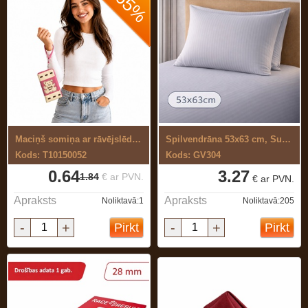
-65%
Maciņš somiņa ar rāvējslēdzēju rozā
Spilvendrāna 53x63 cm, Superior,satīna ...
Kods: T10150052
Kods: GV304
0.64
3.27
1.84
€ ar PVN.
€ ar PVN.
Apraksts
Apraksts
Noliktavā:1
Noliktavā:205
-
+
-
+
Pirkt
Pirkt