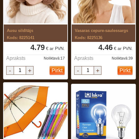
Ausu sildītājs
Vasaras cepure-saulessargs
Kods: 8225141
Kods: 8225136
4.79
4.46
€ ar PVN.
€ ar PVN.
Apraksts
Apraksts
Noliktavā:17
Noliktavā:39
-
+
-
+
Pirkt
Pirkt