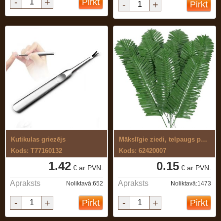
-
+
Pirkt
-
+
Pirkt
Kutikulas griezējs
Mākslīgie ziedi, telpaugs paparde
Kods: T77160132
Kods: 62420007
1.42
0.15
€ ar PVN.
€ ar PVN.
Apraksts
Apraksts
Noliktavā:652
Noliktavā:1473
-
+
-
+
Pirkt
Pirkt