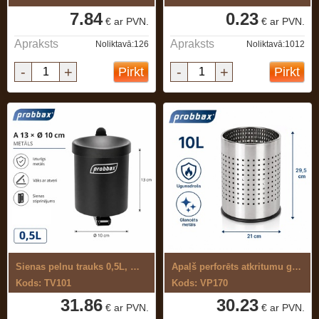
7.84
0.23
€ ar PVN.
€ ar PVN.
Apraksts
Apraksts
Noliktavā:126
Noliktavā:1012
-
+
-
+
Pirkt
Pirkt
Sienas pelnu trauks 0,5L, melns
Apaļš perforēts atkritumu grozs 10L
Kods: TV101
Kods: VP170
31.86
30.23
€ ar PVN.
€ ar PVN.