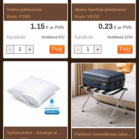
Satīna pakaramais
Apavu lāpstiņa plastmasas
Kods: P1001
Kods: VE412
1.15
0.23
€ ar PVN.
€ ar PVN.
Apraksts
Apraksts
Noliktavā:452
Noliktavā:2254
-
+
-
+
Pirkt
Pirkt
Spilvendrāna - aizsargs ar ...
Paliktnis čemodānam,ceļasomai,metāla ...