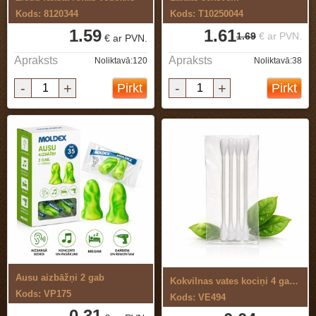
Kods: 8120344
Kods: T10250044
1.59
1.61
1.69
€ ar PVN.
€ ar PVN.
Apraksts
Apraksts
Noliktavā:120
Noliktavā:38
-
+
-
+
Pirkt
Pirkt
Ausu aizbāžņi 2 gab
Kokvilnas vates kociņi 4 gab., viesnīcām
Kods: VP175
Kods: VE494
0.31