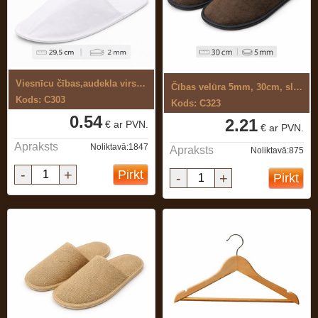
Viesnīcu čības,audekla virsma, 2mm ...
Čības velūra 5mm, 30cm, slēgtas, brūnas
Kods: C303
Kods: C323
0.54
2.21
€ ar PVN.
€ ar PVN.
Apraksts
Noliktavā:1847
Apraksts
Noliktavā:875
-
+
Pirkt
-
+
Pirkt