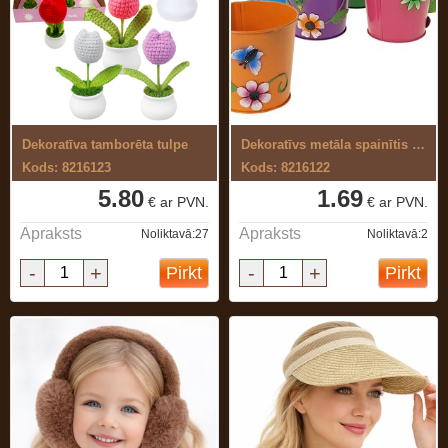
Dekoratīva tamborēta tulpe
Dekoratīvs metāla spainītis ziediem
Kods: 8216123
Kods: 8216122
5.80
1.69
€ ar PVN.
€ ar PVN.
Apraksts
Apraksts
Noliktavā:27
Noliktavā:2
-
+
-
+
Pirkt
Pirkt