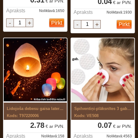
0.04
€ ar PVN.
€ ar PVN.
Apraksts
Noliktavā:1650
Apraksts
Noliktavā:1930
-
+
Pirkt
-
+
Pirkt
Lidojoša debesu gaisa laterna
Spilventiņi-plāksnītes 3 gab.kosmētikas ...
Kods: T97220006
Kods: VE508
2.78
0.07
€ ar PVN.
€ ar PVN.
Apraksts
Apraksts
Noliktavā:158
Noliktavā:4563