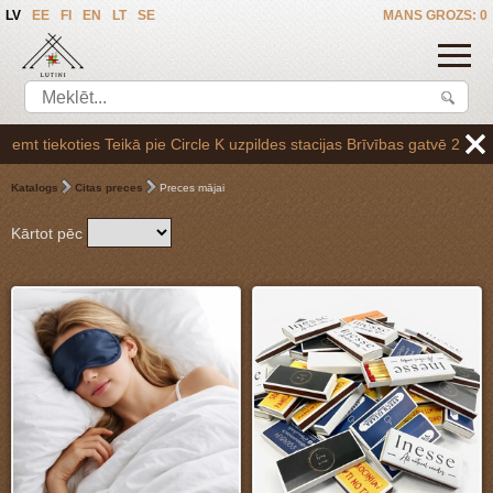
LV
EE
FI
EN
LT
SE
MANS GROZS: 0
zpildes stacijas Brīvības gatvē 265,vai arī Baltezerā, vienojoties pa
Katalogs
Citas preces
Preces mājai
Kārtot pēc