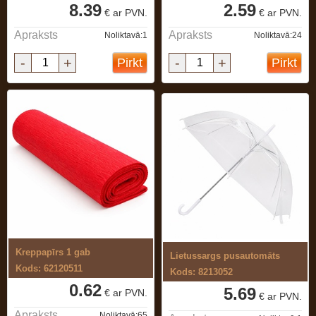
8.39
2.59
€ ar PVN.
€ ar PVN.
Apraksts
Apraksts
Noliktavā:1
Noliktavā:24
-
+
-
+
Pirkt
Pirkt
Kreppapīrs 1 gab
Lietussargs pusautomāts
Kods: 62120511
Kods: 8213052
0.62
5.69
€ ar PVN.
€ ar PVN.
Apraksts
Noliktavā:65