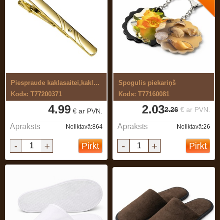
Piespraude kaklasaitei,kaklasaites ...
Spogulis piekariņš
Kods: T77200371
Kods: T77160081
4.99
2.03
2.26
€ ar PVN.
€ ar PVN.
Apraksts
Apraksts
Noliktavā:864
Noliktavā:26
-
+
-
+
Pirkt
Pirkt