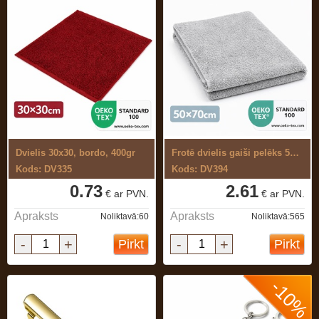
Dvielis 30x30, bordo, 400gr
Frotē dvielis gaiši pelēks 50x70 cm
Kods: DV335
Kods: DV394
0.73
2.61
€ ar PVN.
€ ar PVN.
Apraksts
Apraksts
Noliktavā:60
Noliktavā:565
-
+
-
+
Pirkt
Pirkt
-10%