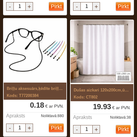
-
+
-
+
Pirkt
Pirkt
Briļļu aksesuārs,ķēdīte briļļu turētājs ...
Dušas aizkari 120x200cm,ūdens ...
Kods: T77200384
Kods: CT802
0.18
19.93
€ ar PVN.
€ ar PVN.
Apraksts
Noliktavā:880
Apraksts
Noliktavā:38
-
+
Pirkt
-
+
Pirkt