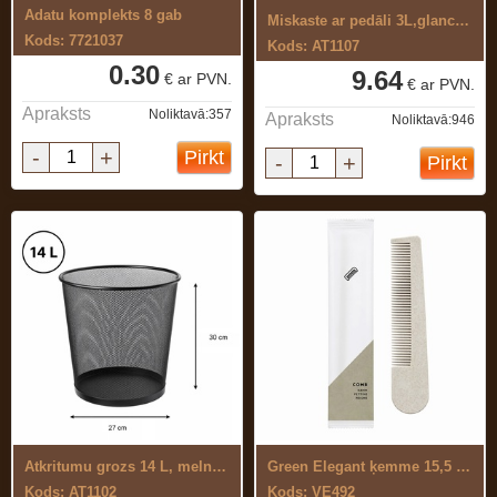
Adatu komplekts 8 gab
Miskaste ar pedāli 3L,glancēta
Kods: 7721037
Kods: AT1107
0.30
9.64
€ ar PVN.
€ ar PVN.
Apraksts
Noliktavā:357
Apraksts
Noliktavā:946
-
+
Pirkt
-
+
Pirkt
Atkritumu grozs 14 L, melns, metāla ...
Green Elegant ķemme 15,5 cm, 35% salmu ...
Kods: AT1102
Kods: VE492