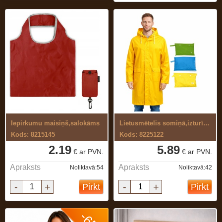
Iepirkumu maisiņš,salokāms
Lietusmētelis somiņā,izturīga materiāla
Kods: 8215145
Kods: 8225122
2.19
5.89
€ ar PVN.
€ ar PVN.
Apraksts
Apraksts
Noliktavā:54
Noliktavā:42
-
+
-
+
Pirkt
Pirkt