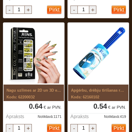
-
+
-
+
Pirkt
Pirkt
Nagu uzlīmes ar 2D un 3D efektu 12 gab
Apģērbu, drēbju tīrīšanas rullītis
Kods: 62200032
Kods: 62160102
0.64
0.54
€ ar PVN.
€ ar PVN.
Apraksts
Apraksts
Noliktavā:1171
Noliktavā:419
-
+
-
+
Pirkt
Pirkt