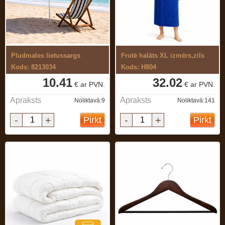
Pludmales lietussargs
Frotē halāts XL izmērs,zils
Kods: 8213034
Kods: H804
10.41
32.02
€ ar PVN.
€ ar PVN.
Apraksts
Apraksts
Noliktavā:9
Noliktavā:141
-
+
-
+
Pirkt
Pirkt