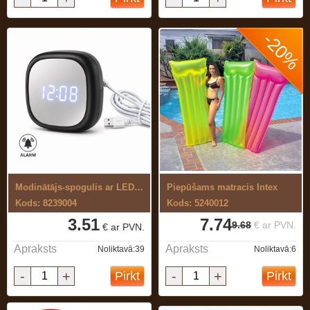
-20%
Modinātājs-spogulis ar LED gaismu.
Piepūšams matracis Intex
Kods: 8239004
Kods: 5240012
3.51
7.74
9.68
€ ar PVN.
€ ar PVN.
Apraksts
Apraksts
Noliktavā:39
Noliktavā:6
-
+
-
+
Pirkt
Pirkt