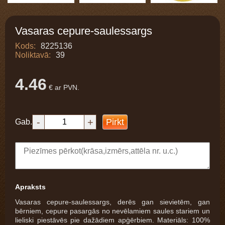
Vasaras cepure-saulessargs
Kods:
8225136
Noliktavā:
39
4.46
€ ar PVN.
-
+
Pirkt
Gab.
Apraksts
Vasaras cepure-saulessargs, derēs gan sievietēm, gan
bērniem, cepure pasargās no nevēlamiem saules stariem un
lieliski piestāvēs pie dažādiem apģērbiem. Materiāls: 100%