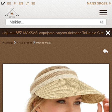
LV
EE
FI
EN
LT
SE
MANS GROZS: 0
jumu BEZ MAKSAS iespējams saņemt tiekoties Teikā pie Circle K uzpilde
Katalogs
Citas preces
Preces mājai