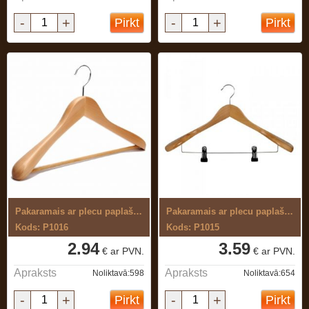
-
+
-
+
Pirkt
Pirkt
Pakaramais ar plecu paplašinājumu,gaišs
Pakaramais ar plecu paplašinājumu un ...
Kods: P1016
Kods: P1015
2.94
3.59
€ ar PVN.
€ ar PVN.
Apraksts
Apraksts
Noliktavā:598
Noliktavā:654
-
+
-
+
Pirkt
Pirkt