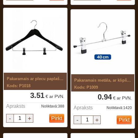
Pakaramais ar plecu paplašinājumu un ...
Pakaramais metāla, ar klipšiem
Kods: P1018
Kods: P1009
3.51
0.94
€ ar PVN.
€ ar PVN.
Apraksts
Noliktavā:388
Apraksts
Noliktavā:1420
-
+
Pirkt
-
+
Pirkt