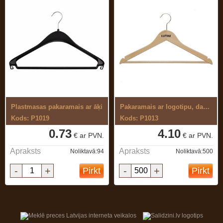
Plastmasas pakaramais ar āķi
Pakaramais ar logotipu, dabīgais koks
Kods: P1019
Kods: P1013
0.73
4.10
€ ar PVN.
€ ar PVN.
Apraksts
Apraksts
Noliktavā:94
Noliktavā:500
-
+
-
+
Pirkt
Pirkt