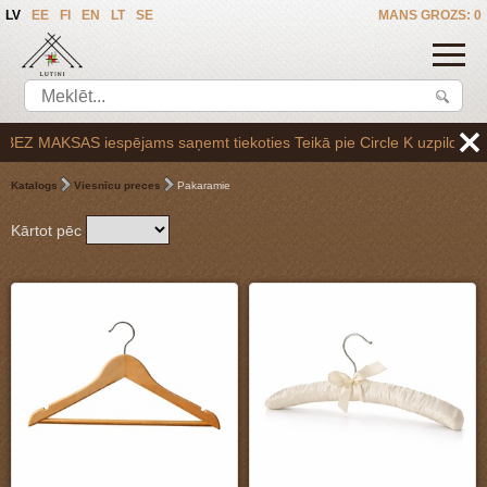
LV
EE
FI
EN
LT
SE
MANS GROZS: 0
MAKSAS iespējams saņemt tiekoties Teikā pie Circle K uzpildes stacijas
Katalogs
Viesnīcu preces
Pakaramie
Kārtot pēc