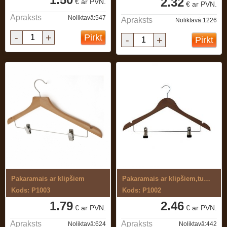
2.32
€ ar PVN.
€ ar PVN.
Apraksts
Noliktavā:547
Apraksts
Noliktavā:1226
-
+
Pirkt
-
+
Pirkt
Pakaramais ar klipšiem
Pakaramais ar klipšiem,tumši brūns
Kods: P1003
Kods: P1002
1.79
2.46
€ ar PVN.
€ ar PVN.
Apraksts
Apraksts
Noliktavā:624
Noliktavā:442