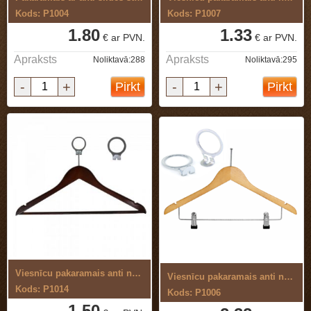
Kods: P1004
Kods: P1007
1.80
1.33
€ ar PVN.
€ ar PVN.
Apraksts
Apraksts
Noliktavā:288
Noliktavā:295
-
+
-
+
Pirkt
Pirkt
Viesnīcu pakaramais anti nozagšanas ar ...
Viesnīcu pakaramais anti nozagšanas ar ...
Kods: P1014
Kods: P1006
1.50