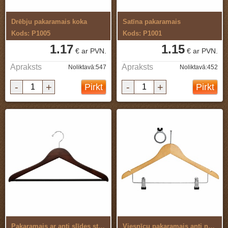
Drēbju pakaramais koka
Satīna pakaramais
Kods: P1005
Kods: P1001
1.17
1.15
€ ar PVN.
€ ar PVN.
Apraksts
Apraksts
Noliktavā:547
Noliktavā:452
-
+
-
+
Pirkt
Pirkt
Pakaramais ar anti slīdes stieni ...
Viesnīcu pakaramais anti nozagšanas