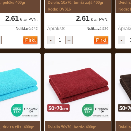
0, pelēks 400gr
Dvielis 50x70, tumši zaļš 400gr
Dvielis
Kods: DV316
Kods:
2.61
2.61
€ ar PVN.
€ ar PVN.
Apraksts
Aprak
Noliktavā:642
Noliktavā:526
-
+
-
Pirkt
Pirkt
, tirkīza zils, 400gr
Dvielis 50x70, bordo 400gr
Dvieli