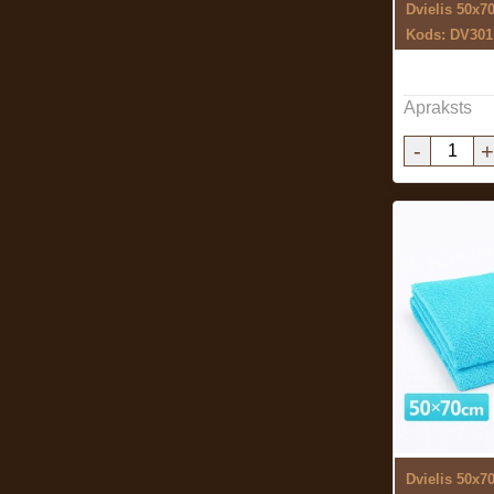
Dvielis 50x7
Kods: DV301
Apraksts
-
+
Dvielis 50x70