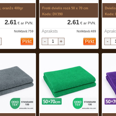
0, oranžs 400gr
Frotē dvielis rozā 50 x 70 cm
Dvielis
Kods: DV390
Kods:
2.61
2.61
€ ar PVN.
€ ar PVN.
Apraksts
Aprak
Noliktavā:759
Noliktavā:489
-
+
-
Pirkt
Pirkt