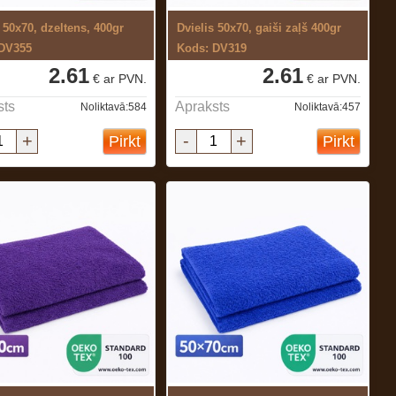
 50x70, dzeltens, 400gr
Dvielis 50x70, gaiši zaļš 400gr
 DV355
Kods: DV319
2.61
2.61
€ ar PVN.
€ ar PVN.
sts
Apraksts
Noliktavā:584
Noliktavā:457
+
-
+
Pirkt
Pirkt