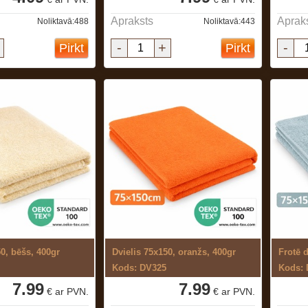
Apraksts
Aprak
Noliktavā:488
Noliktavā:443
-
+
-
Pirkt
Pirkt
50, bēšs, 400gr
Dvielis 75x150, oranžs, 400gr
Kods: DV325
Kods:
7.99
7.99
€ ar PVN.
€ ar PVN.