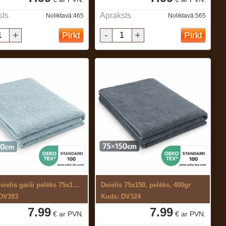
sts
Apraksts
Noliktavā:465
Noliktavā:565
+
-
+
Pirkt
Pirkt
Frotē dvielis gaiši pelēks 75x150 cm
Dvielis 75x150, pelēks, 400gr
 DV393
Kods: DV324
7.99
7.99
€ ar PVN.
€ ar PVN.