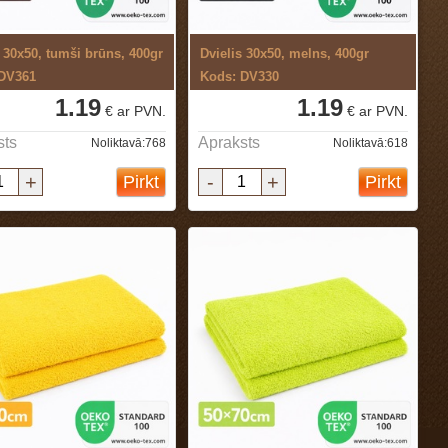
s 30x50, tumši brūns, 400gr
Dvielis 30x50, melns, 400gr
 DV361
Kods: DV330
1.19
1.19
€ ar PVN.
€ ar PVN.
sts
Apraksts
Noliktavā:768
Noliktavā:618
+
-
+
Pirkt
Pirkt