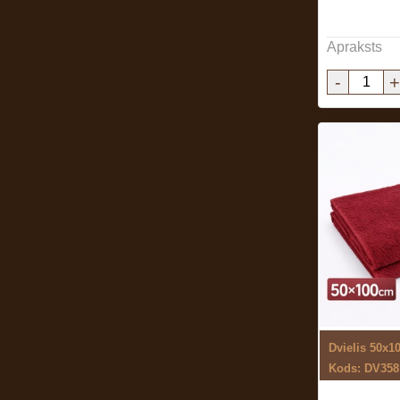
Apraksts
-
+
Dvielis 50x1
Kods: DV358