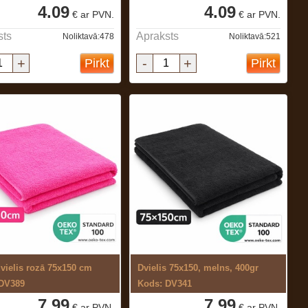
4.09
4.09
€ ar PVN.
€ ar PVN.
sts
Apraksts
Noliktavā:478
Noliktavā:521
+
-
+
Pirkt
Pirkt
dvielis rozā 75x150 cm
Dvielis 75x150, melns, 400gr
 DV389
Kods: DV341
7.99
7.99
€ ar PVN.
€ ar PVN.