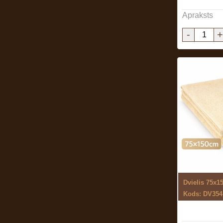
Apraksts
-
+
Dvielis 75x1
Kods: DV354