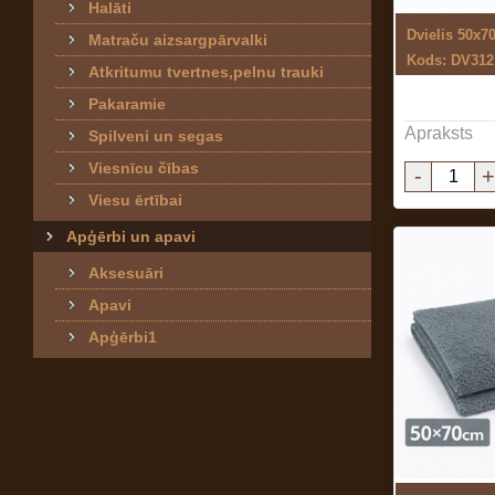
Halāti
Dvielis 50x7
Matraču aizsargpārvalki
Kods: DV312
Atkritumu tvertnes,pelnu trauki
Pakaramie
Apraksts
Spilveni un segas
Viesnīcu čības
-
+
Viesu ērtībai
Apģērbi un apavi
Aksesuāri
Apavi
Apģērbi1