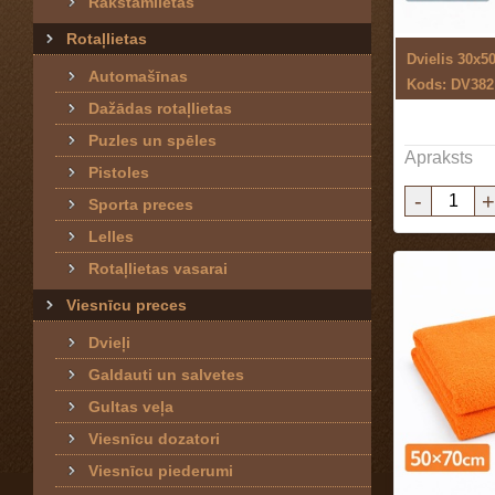
Rakstāmlietas
Rotaļlietas
Dvielis 30x50
Automašīnas
Kods: DV382
Dažādas rotaļlietas
Puzles un spēles
Apraksts
Pistoles
-
+
Sporta preces
Lelles
Rotaļlietas vasarai
Viesnīcu preces
Dvieļi
Galdauti un salvetes
Gultas veļa
Viesnīcu dozatori
Viesnīcu piederumi