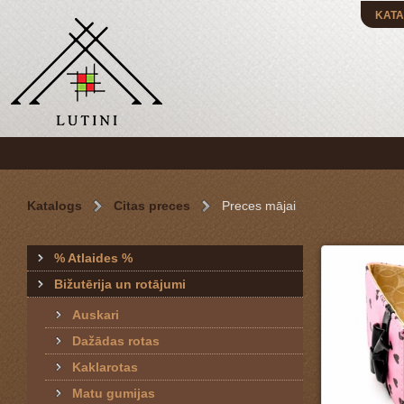
KATA
Katalogs
Citas preces
Preces mājai
% Atlaides %
Bižutērija un rotājumi
Auskari
Dažādas rotas
Kaklarotas
Matu gumijas