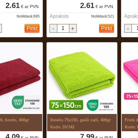
2.61
2.61
€ ar PVN.
€ ar PVN.
Apraksts
Aprak
Noliktavā:695
Noliktavā:521
-
+
-
Pirkt
Pirkt
00, bordo, 400gr
Dvielis 75x150, gaiši zaļš, 400gr
Frotē 
Kods: DV342
Kods:
4.09
7.99
€ ar PVN.
€ ar PVN.