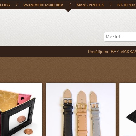
/
/
/
LOGS
VAIRUMTIRDZNIECĪBA
MANS PROFILS
KĀ IEPIRK
Pasūtījumu BEZ MAKSAS iespējams saņemt tiekoties 