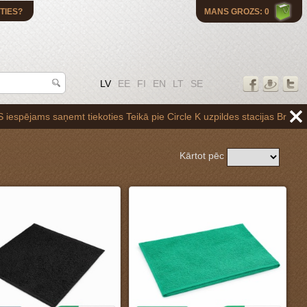
TIES?
MANS GROZS: 0
LV
EE
FI
EN
LT
SE
Teikā pie Circle K uzpildes stacijas Brīvības gatvē 265,vai arī Balte
Kārtot pēc