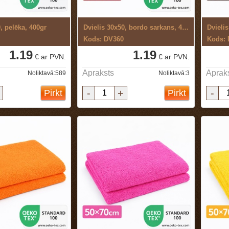
, pelēka, 400gr
Dvielis 30x50, bordo sarkans, 400gr
Dvieli
Kods: DV360
Kods:
1.19
1.19
€ ar PVN.
€ ar PVN.
Apraksts
Aprak
Noliktavā:589
Noliktavā:3
-
+
-
Pirkt
Pirkt