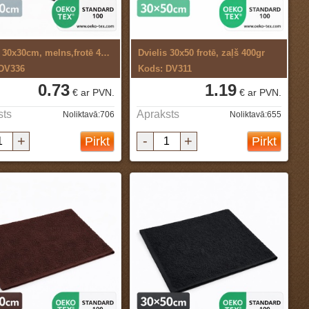
Dvielis 30x30cm, melns,frotē 400gr
Dvielis 30x50 frotē, zaļš 400gr
 DV336
Kods: DV311
0.73
1.19
€ ar PVN.
€ ar PVN.
sts
Apraksts
Noliktavā:706
Noliktavā:655
+
-
+
Pirkt
Pirkt