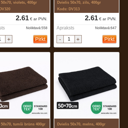
 50x70, violets, 400gr
Dvielis 50x70, zils, 400gr
 DV320
Kods: DV313
2.61
2.61
€ ar PVN.
€ ar PVN.
sts
Apraksts
Noliktavā:558
Noliktavā:647
+
-
+
Pirkt
Pirkt
s 50x70, tumši brūns 400gr
Dvielis 50x70, melns, 400gr