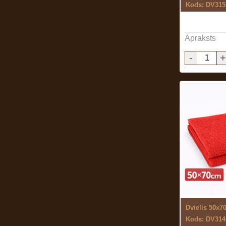
Kods: DV315
Apraksts
-
+
Dvielis 50x7
Kods: DV314