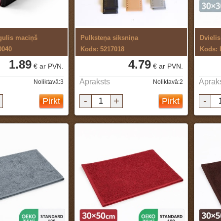
gulis maciņš
Pulksteņa siksniņa
0040
Kods: 5217018
Kods:
1.89
4.79
€ ar PVN.
€ ar PVN.
Apraksts
Aprak
Noliktavā:3
Noliktavā:2
-
+
-
Pirkt
Pirkt