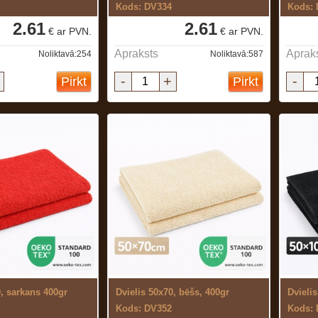
Kods: DV334
Kods:
2.61
2.61
€ ar PVN.
€ ar PVN.
Apraksts
Aprak
Noliktavā:254
Noliktavā:587
-
+
-
Pirkt
Pirkt
0, sarkans 400gr
Dvielis 50x70, bēšs, 400gr
Dvieli
Kods: DV352
Kods: