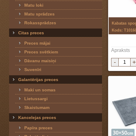
Matu loki
Matu sprādzes
Rokassprādzes
Kabatas spo
Kods: T1016
Citas preces
Preces mājai
Apraksts
Preces svētkiem
Dāvanu maisiņi
-
+
Suvenīri
Galantērijas preces
Maki un somas
Lietussargi
Skaistumam
Kancelejas preces
Papīra preces