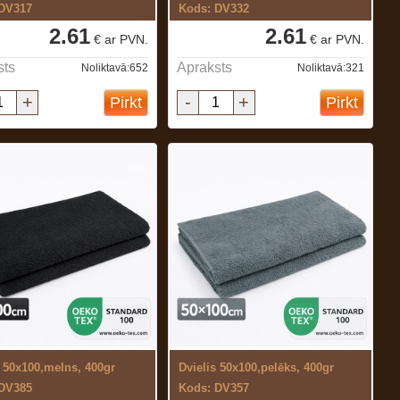
 DV317
Kods: DV332
2.61
2.61
€ ar PVN.
€ ar PVN.
sts
Apraksts
Noliktavā:652
Noliktavā:321
+
-
+
Pirkt
Pirkt
s 50x100,melns, 400gr
Dvielis 50x100,pelēks, 400gr
 DV385
Kods: DV357