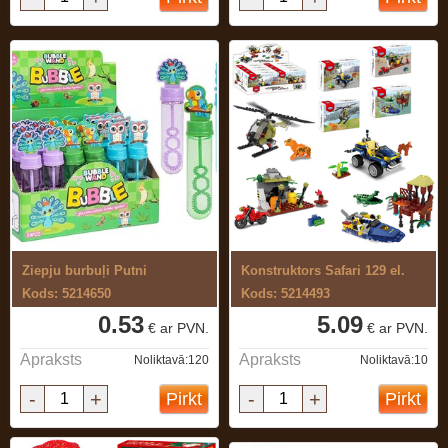
Ziepju burbuļi Putni
Konstruktors Safari 129 el.
Kods: 5214650
Kods: 5214493
0.53
5.09
€ ar PVN.
€ ar PVN.
Apraksts
Apraksts
Noliktavā:120
Noliktavā:10
-
+
-
+
Pirkt
Pirkt