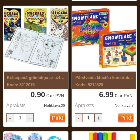
Krāsojamā grāmatiņa ar uzlīmēm
Pārslveida klucīšu konstruktors
Kods: 8212076
Kods: 5214628
0.90
6.99
€ ar PVN.
€ ar PVN.
Apraksts
Apraksts
Noliktavā:28
Noliktavā:7
-
+
-
+
Pirkt
Pirkt