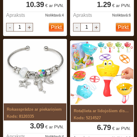
10.39
1.29
€ ar PVN.
€ ar PVN.
Apraksts
Apraksts
Noliktavā:4
Noliktavā:6
-
+
-
+
Pirkt
Pirkt
Rokassprādze ar piekariņiem
Rotaļlieta ar lidojošiem diskiem
Kods: 8120335
Kods: 5214527
3.09
6.79
€ ar PVN.
€ ar PVN.
Apraksts
Noliktavā:4