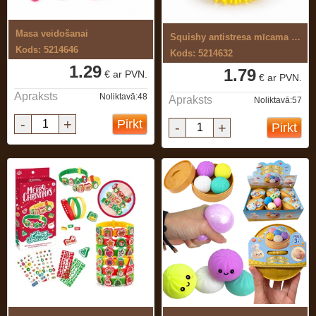
Masa veidošanai
Squishy antistresa mīcama rotaļlieta
Kods: 5214646
Kods: 5214632
1.29
1.79
€ ar PVN.
€ ar PVN.
Apraksts
Noliktavā:48
Apraksts
Noliktavā:57
-
+
Pirkt
-
+
Pirkt