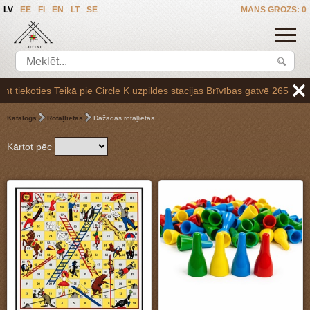
LV
EE
FI
EN
LT
SE
MANS GROZS: 0
des stacijas Brīvības gatvē 265,vai arī Baltezerā, vienojoties par sa
Katalogs
Rotaļlietas
Dažādas rotaļlietas
Kārtot pēc