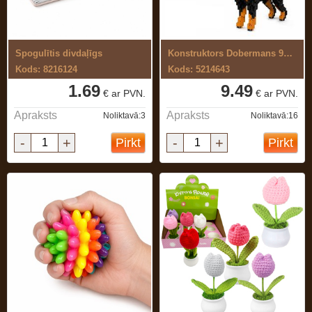
Spogulītis divdaļīgs
Konstruktors Dobermans 950 el.
Kods: 8216124
Kods: 5214643
1.69
9.49
€ ar PVN.
€ ar PVN.
Apraksts
Apraksts
Noliktavā:3
Noliktavā:16
-
+
-
+
Pirkt
Pirkt