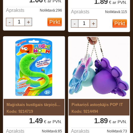
1.89
€ ar PVN.
€ ar PVN.
Apraksts
Noliktavā:296
Apraksts
Noliktavā:115
-
+
Pirkt
-
+
Pirkt
Maģiskais kustīgais tārpiņš ar slēpto ...
Piekariņš astoņkājis POP IT
Kods: 9214719
Kods: 9214494
1.49
1.89
€ ar PVN.
€ ar PVN.
Apraksts
Apraksts
Noliktavā:85
Noliktavā:73