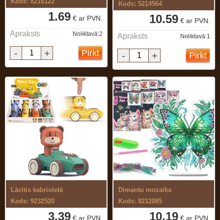
Kods: 8216122
Kods: 5214564
1.69
10.59
€ ar PVN.
€ ar PVN.
Apraksts
Noliktavā:2
Apraksts
Noliktavā:1
-
+
Pirkt
-
+
Pirkt
Lācītis kabrioletā
Dimantu mozaīka
Kods: 9232520
Kods: 8212085
3.39
10.19
€ ar PVN.
€ ar PVN.