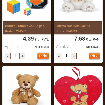
Kubiks - Rubiks 3X3, 2 gab.
Mīkstā rotaļlieta Lācītis
Kods: 5214562
Kods: 8241021
4.39
7.68
€ ar PVN.
€ ar PVN.
Apraksts
Apraksts
Noliktavā:5
Noliktavā:2
-
+
-
+
Pirkt
Pirkt