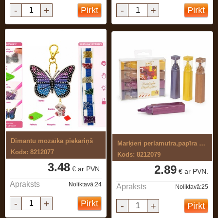
-
+
-
+
Pirkt
Pirkt
Dimantu mozaīka piekariņš
Marķieri perlamutra,papīra un metāla ...
Kods: 8212077
Kods: 8212079
3.48
2.89
€ ar PVN.
€ ar PVN.
Apraksts
Noliktavā:24
Apraksts
Noliktavā:25
-
+
Pirkt
-
+
Pirkt