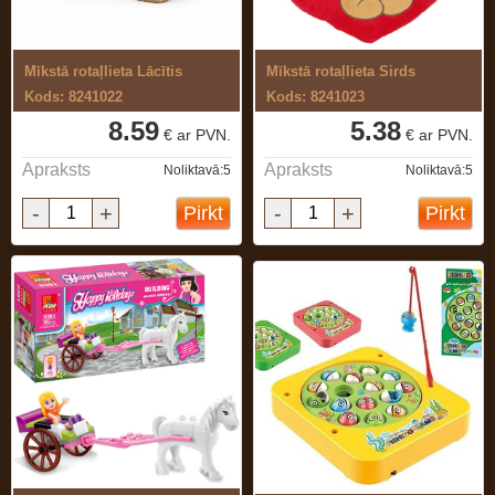
Mīkstā rotaļlieta Lācītis
Mīkstā rotaļlieta Sirds
Kods: 8241022
Kods: 8241023
8.59
5.38
€ ar PVN.
€ ar PVN.
Apraksts
Apraksts
Noliktavā:5
Noliktavā:5
-
+
-
+
Pirkt
Pirkt