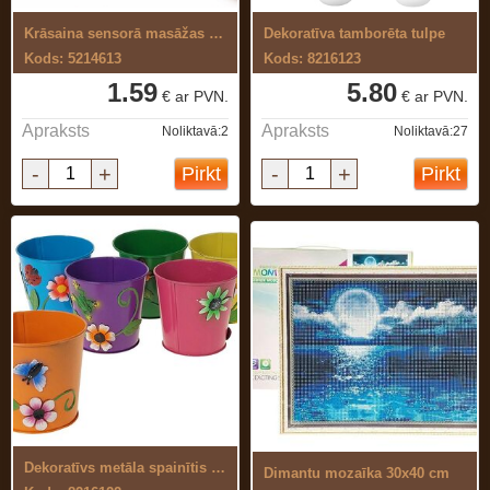
Krāsaina sensorā masāžas bumbiņa 7 cm
Dekoratīva tamborēta tulpe
Kods: 5214613
Kods: 8216123
1.59
5.80
€ ar PVN.
€ ar PVN.
Apraksts
Apraksts
Noliktavā:2
Noliktavā:27
-
+
-
+
Pirkt
Pirkt
Dekoratīvs metāla spainītis ziediem
Dimantu mozaīka 30x40 cm