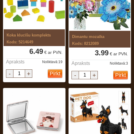
Koka klucīšu komplekts
Dimantu mozaīka
Kods: 5214649
Kods: 8212089
6.49
3.99
€ ar PVN.
€ ar PVN.
Apraksts
Noliktavā:19
Apraksts
Noliktavā:3
-
+
Pirkt
-
+
Pirkt