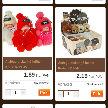
Atslēgu piekariņš-lellīte
Atslēgu piekariņš-lācītis
Kods: 8219045
Kods: 8219047
1.89
2.19
€ ar PVN.
€ ar PVN.
Apraksts
Noliktavā:20
Apraksts
Noliktavā:23
-
+
Pirkt
-
+
Pirkt