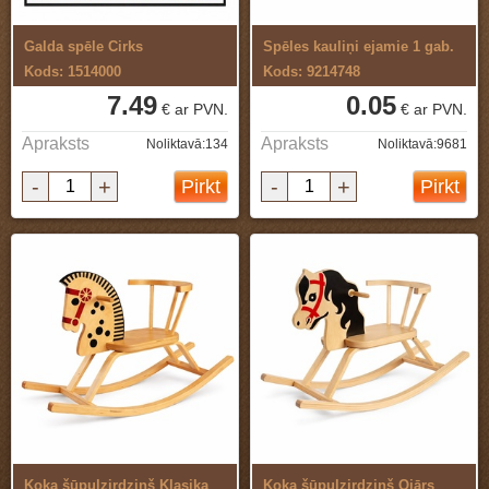
Galda spēle Cirks
Spēles kauliņi ejamie 1 gab.
Kods: 1514000
Kods: 9214748
7.49
0.05
€ ar PVN.
€ ar PVN.
Apraksts
Apraksts
Noliktavā:134
Noliktavā:9681
-
+
-
+
Pirkt
Pirkt
Koka šūpuļzirdziņš Klasika
Koka šūpuļzirdziņš Ojārs