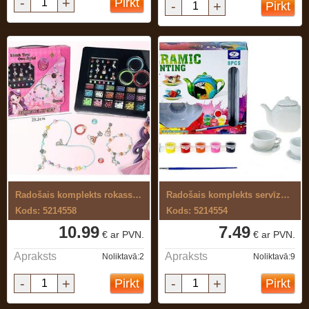
-
+
Pirkt
-
+
Pirkt
Radošais komplekts rokassprādžu ...
Radošais komplekts servīzes krāsošanai
Kods: 5214558
Kods: 5214554
10.99
7.49
€ ar PVN.
€ ar PVN.
Apraksts
Apraksts
Noliktavā:2
Noliktavā:9
-
+
-
+
Pirkt
Pirkt