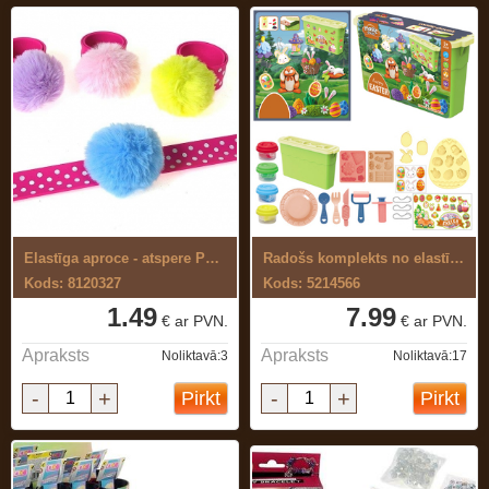
Elastīga aproce - atspere Pompon
Radošs komplekts no elastīgas, ...
Kods: 8120327
Kods: 5214566
1.49
7.99
€ ar PVN.
€ ar PVN.
Apraksts
Apraksts
Noliktavā:3
Noliktavā:17
-
+
-
+
Pirkt
Pirkt