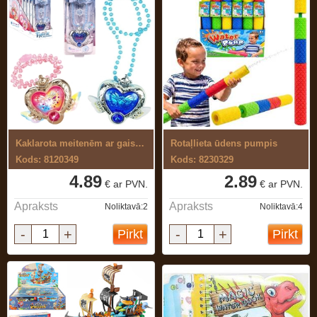
Kaklarota meitenēm ar gaismu un skaņu
Rotaļlieta ūdens pumpis
Kods: 8120349
Kods: 8230329
4.89
2.89
€ ar PVN.
€ ar PVN.
Apraksts
Apraksts
Noliktavā:2
Noliktavā:4
-
+
-
+
Pirkt
Pirkt