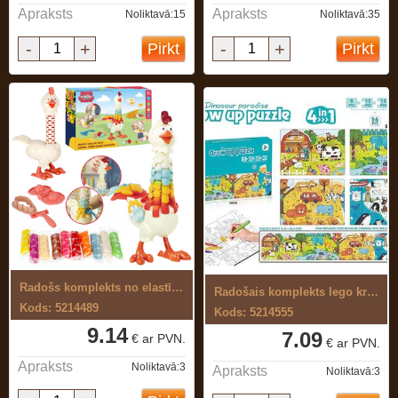
Apraksts
Apraksts
Noliktavā:15
Noliktavā:35
-
+
-
+
Pirkt
Pirkt
Radošs komplekts no elastīgas, ...
Radošais komplekts lego krāsošanai
Kods: 5214489
Kods: 5214555
9.14
7.09
€ ar PVN.
€ ar PVN.
Apraksts
Noliktavā:3
Apraksts
Noliktavā:3