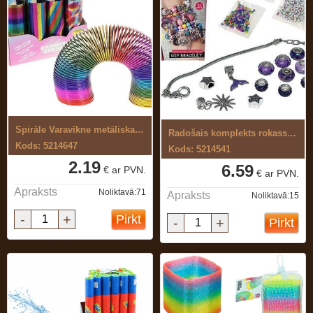
Spirāle Varavīkne metāliska krāsa
Radošais komplekts rokassprādžu ...
Kods: 5214647
Kods: 5214541
2.19
6.59
€ ar PVN.
€ ar PVN.
Apraksts
Noliktavā:71
Apraksts
Noliktavā:15
-
+
Pirkt
-
+
Pirkt