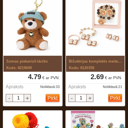
Somas piekariņš-lācītis
Bižutērijas komplekts meitenēm
Kods: 8219049
Kods: 8120350
4.79
2.69
€ ar PVN.
€ ar PVN.
Apraksts
Apraksts
Noliktavā:33
Noliktavā:21
-
+
-
+
Pirkt
Pirkt