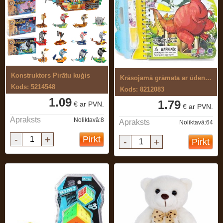
Konstruktors Pirātu kuģis
Krāsojamā grāmata ar ūdens flomasteri
Kods: 5214548
Kods: 8212083
1.09
1.79
€ ar PVN.
€ ar PVN.
Apraksts
Noliktavā:8
Apraksts
Noliktavā:64
-
+
Pirkt
-
+
Pirkt