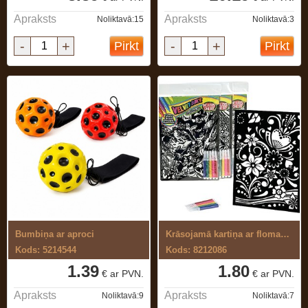
Apraksts
Apraksts
Noliktavā:15
Noliktavā:3
-
+
-
+
Pirkt
Pirkt
Bumbiņa ar aproci
Krāsojamā kartiņa ar flomasteriem
Kods: 5214544
Kods: 8212086
1.39
1.80
€ ar PVN.
€ ar PVN.
Apraksts
Apraksts
Noliktavā:9
Noliktavā:7