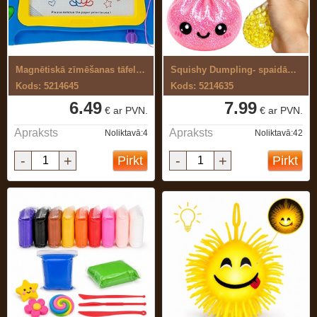
Magnētiskā zīmēšanas tāfele ar ...
Squishy Dumpling- spaidāma rotaļlieta ...
Kods: 5214645
Kods: 5214635
6.49
7.99
€ ar PVN.
€ ar PVN.
Apraksts
Apraksts
Noliktavā:4
Noliktavā:42
-
+
-
+
Pirkt
Pirkt