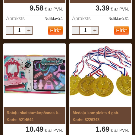
9.58
3.39
€ ar PVN.
€ ar PVN.
Apraksts
Apraksts
Noliktavā:1
Noliktavā:31
-
+
-
+
Pirkt
Pirkt
Rotaļu skaistumkopšanas komplekts ar ...
Medaļu komplekts 4 gab.
Kods: 5214644
Kods: 8226343
10.49
1.69
€ ar PVN.
€ ar PVN.