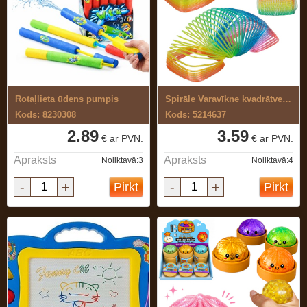
Rotaļlieta ūdens pumpis
Spirāle Varavīkne kvadrātveida
Kods: 8230308
Kods: 5214637
2.89
3.59
€ ar PVN.
€ ar PVN.
Apraksts
Apraksts
Noliktavā:3
Noliktavā:4
-
+
-
+
Pirkt
Pirkt