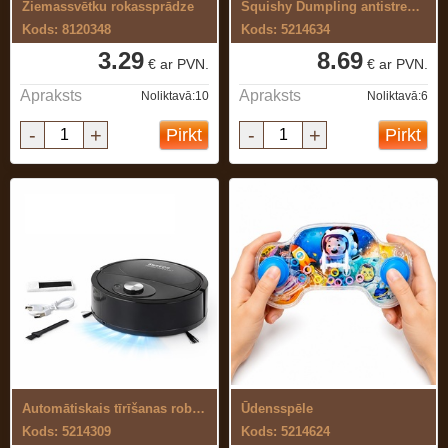
Ziemassvētku rokassprādze
Squishy Dumpling antistresa rotaļlieta ...
Kods: 8120348
Kods: 5214634
3.29
8.69
€ ar PVN.
€ ar PVN.
Apraksts
Apraksts
Noliktavā:10
Noliktavā:6
-
+
-
+
Pirkt
Pirkt
Automātiskais tīrīšanas robots – ...
Ūdensspēle
Kods: 5214309
Kods: 5214624