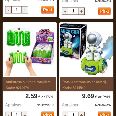
Apraksts
Noliktavā:3
-
+
Pirkt
-
+
Pirkt
Antistresa silikona rotaļlieta
Rotaļu astronauts ar baterijām
Kods: 9214974
Kods: 5214540
2.59
9.69
€ ar PVN.
€ ar PVN.
Apraksts
Apraksts
Noliktavā:53
Noliktavā:6
-
+
-
+
Pirkt
Pirkt