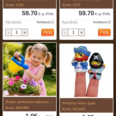
Kods: Z156
Kods: Z157
59.70
59.70
€ ar PVN.
€ ar PVN.
Apraksts
Apraksts
Noliktavā:21
Noliktavā:22
-
+
-
+
Pirkt
Pirkt
Rotaļu pludmales lejkanna bērniem
Pirkstiņu lelles 2gab
Kods: 8014405
Kods: 8231063
1.06