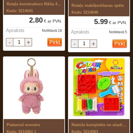
Rotaļu konstruktors Rikša 46 el.
Rotaļu makšķerēšanas spēle
Kods: 5214641
Kods: 5214648
2.80
5.99
€ ar PVN.
€ ar PVN.
Apraksts
Noliktavā:16
Apraksts
Noliktavā:5
-
+
Pirkt
-
+
Pirkt
Piekariņš monstrs
Radošs komplekts no elastīgas, ...
Kods: 5214461 1
Kods: 5214583