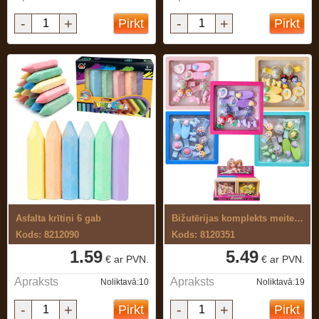
-
+
-
+
Pirkt
Pirkt
Asfalta krītiņi 6 gab
Bižutērijas komplekts meitenēm
Kods: 8212090
Kods: 8120351
1.59
5.49
€ ar PVN.
€ ar PVN.
Apraksts
Apraksts
Noliktavā:10
Noliktavā:19
-
+
-
+
Pirkt
Pirkt