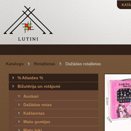
KATA
Katalogs
Rotaļlietas
Dažādas rotaļlietas
% Atlaides %
Bižutērija un rotājumi
Auskari
Dažādas rotas
Kaklarotas
Matu gumijas
Matu loki