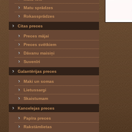
Matu sprādzes
Rokassprādzes
Citas preces
Preces mājai
Preces svētkiem
Dāvanu maisiņi
Suvenīri
Galantērijas preces
Maki un somas
Lietussargi
Skaistumam
Kancelejas preces
Papīra preces
Rakstāmlietas