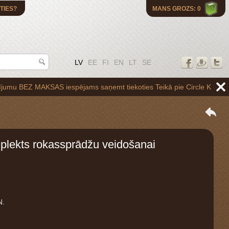
TIES?
MANS GROZS: 0
LV
EE
FI
EN
LT
SE
EZ MAKSAS iespējams saņemt tiekoties Teikā pie Circle K uzpildes stac
lekts rokassprādžu veidošanai
N.