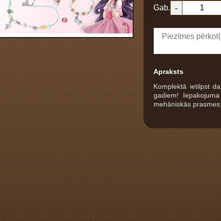
-
Gab.
1
Apraksts
Komplektā ietilpst d
gadiem! Iepakojuma 
mehāniskās prasmes, k