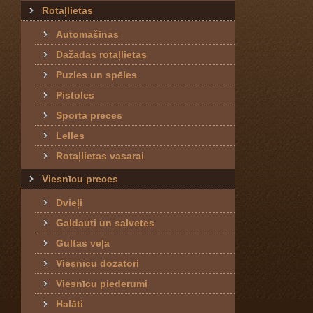
Rotaļlietas
Automašīnas
Dažādas rotaļlietas
Puzles un spēles
Pistoles
Sporta preces
Lelles
Rotaļlietas vasarai
Viesnīcu preces
Dvieļi
Galdauti un salvetes
Gultas veļa
Viesnīcu dozatori
Viesnīcu piederumi
Halāti