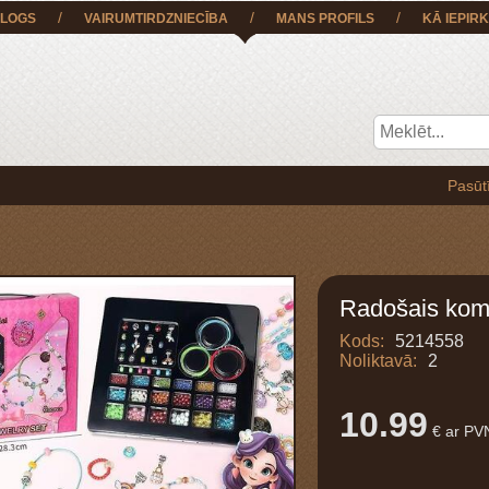
/
/
/
LOGS
VAIRUMTIRDZNIECĪBA
MANS PROFILS
KĀ IEPIRK
Pasūtījumu B
Radošais komp
Kods:
5214558
Noliktavā:
2
10.99
€ ar PV