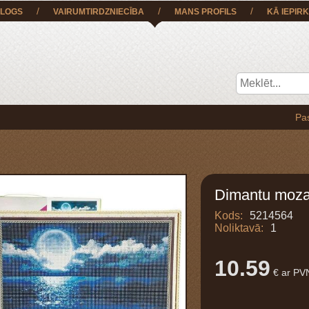
/
/
/
LOGS
VAIRUMTIRDZNIECĪBA
MANS PROFILS
KĀ IEPIRK
Pasūtījumu 
Dimantu moza
Kods:
5214564
Noliktavā:
1
10.59
€ ar PV