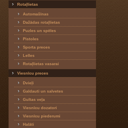
Rotaļlietas
Automašīnas
Dažādas rotaļlietas
Puzles un spēles
Pistoles
Sporta preces
Lelles
Rotaļlietas vasarai
Viesnīcu preces
Dvieļi
Galdauti un salvetes
Gultas veļa
Viesnīcu dozatori
Viesnīcu piederumi
Halāti