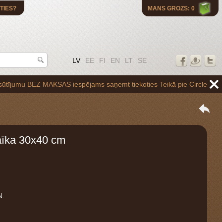
TIES?
MANS GROZS: 0
LV
EE
FI
EN
LT
SE
BEZ MAKSAS iespējams saņemt tiekoties Teikā pie Circle K uzpildes sta
īka 30x40 cm
N.