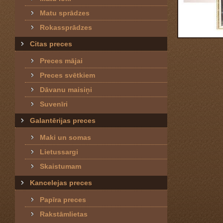
Matu sprādzes
Rokassprādzes
Citas preces
Preces mājai
Preces svētkiem
Dāvanu maisiņi
Suvenīri
Galantērijas preces
Maki un somas
Lietussargi
Skaistumam
Kancelejas preces
Papīra preces
Rakstāmlietas