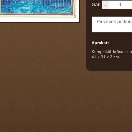
-
Gab.
1
Apraksts
Komplektā krāsaini 
41 x 31 x 2 cm.