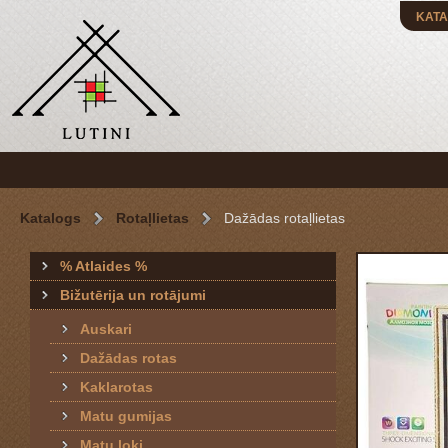
KATA
Katalogs
Rotaļlietas
Dažādas rotaļlietas
% Atlaides %
Bižutērija un rotājumi
Auskari
Dažādas rotas
Kaklarotas
Matu gumijas
Matu loki