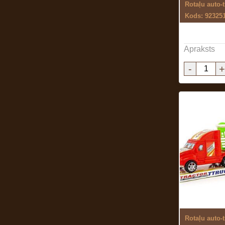
Kods: 92325
Apraksts
-
+
Rotaļu auto-t