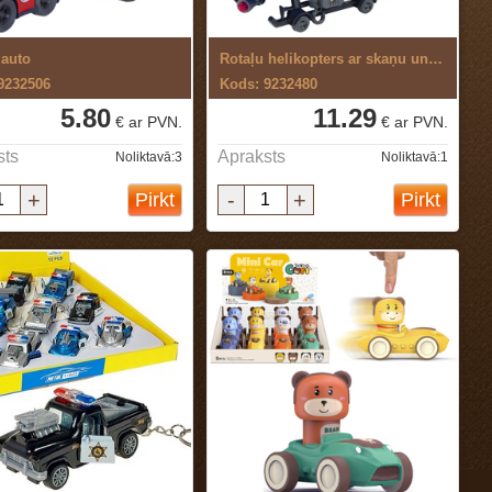
 auto
Rotaļu helikopters ar skaņu un gaismu
9232506
Kods: 9232480
5.80
11.29
€ ar PVN.
€ ar PVN.
sts
Apraksts
Noliktavā:3
Noliktavā:1
+
-
+
Pirkt
Pirkt