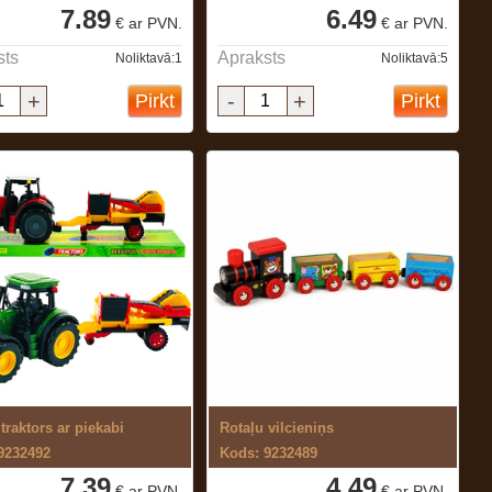
7.89
6.49
€ ar PVN.
€ ar PVN.
sts
Apraksts
Noliktavā:1
Noliktavā:5
+
-
+
Pirkt
Pirkt
traktors ar piekabi
Rotaļu vilcieniņs
9232492
Kods: 9232489
7.39
4.49
€ ar PVN.
€ ar PVN.