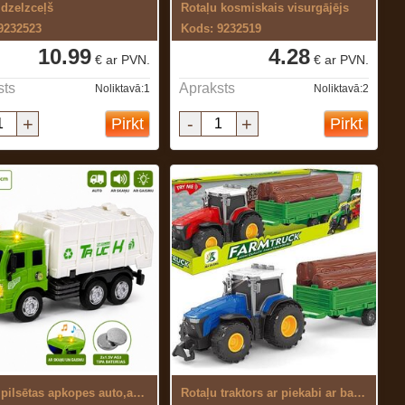
 dzelzceļš
Rotaļu kosmiskais visurgājējs
9232523
Kods: 9232519
10.99
4.28
€ ar PVN.
€ ar PVN.
sts
Apraksts
Noliktavā:1
Noliktavā:2
+
-
+
Pirkt
Pirkt
Rotaļu pilsētas apkopes auto,ar skaņu ...
Rotaļu traktors ar piekabi ar baterijām