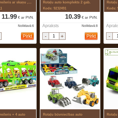
Rotaļu auto-treileris ar skaņu ,gaismu ...
Rotaļu auto komplekts 2 gab.
Rotaļu
11
Kods: 9232491
Kods: 
11.99
10.39
€ ar PVN.
€ ar PVN.
Apraksts
Aprak
Noliktavā:6
Noliktavā:8
-
+
-
Pirkt
Pirkt
reileris + 4 auto
Rotaļu būvniecības auto