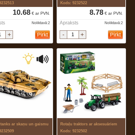
9232513
Kods: 9232522
10.68
8.78
€ ar PVN.
€ ar PVN.
sts
Apraksts
Noliktavā:2
Noliktavā:2
+
-
+
Pirkt
Pirkt
 tanks ar skaņu un gaismu
Rotaļu traktors ar aksesuāriem
9232509
Kods: 9232502