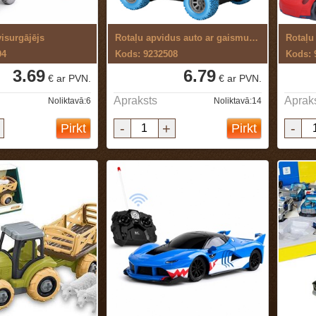
visurgājējs
Rotaļu apvidus auto ar gaismu un skaņu
Rotaļu
94
Kods: 9232508
Kods: 
3.69
6.79
€ ar PVN.
€ ar PVN.
Apraksts
Aprak
Noliktavā:6
Noliktavā:14
-
+
-
Pirkt
Pirkt