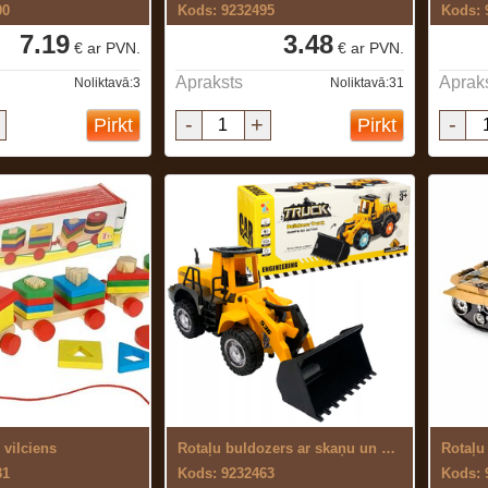
90
Kods: 9232495
Kods: 
7.19
3.48
€ ar PVN.
€ ar PVN.
Apraksts
Aprak
Noliktavā:3
Noliktavā:31
-
+
-
Pirkt
Pirkt
 vilciens
Rotaļu buldozers ar skaņu un gaismu
Rotaļu
31
Kods: 9232463
Kods: 