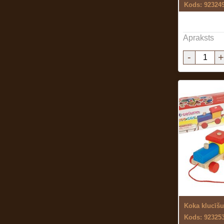
Kods: 92324
Apraksts
-
+
Koka klucīšu
Kods: 92325