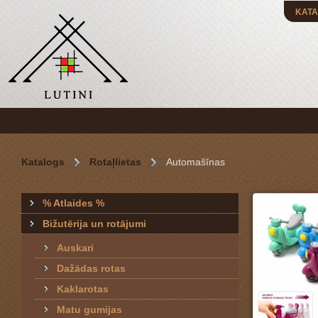
KATA
Katalogs
Rotaļlietas
Automašīnas
% Atlaides %
Bižutērija un rotājumi
Auskari
Dažādas rotas
Kaklarotas
Matu gumijas