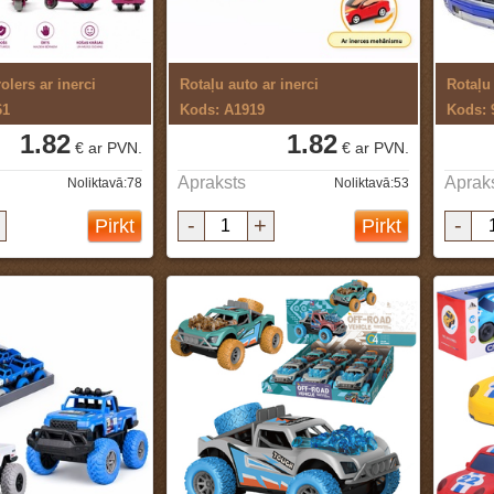
olers ar inerci
Rotaļu auto ar inerci
Rotaļu 
61
Kods: A1919
Kods: 
1.82
1.82
€ ar PVN.
€ ar PVN.
Apraksts
Aprak
Noliktavā:78
Noliktavā:53
-
+
-
Pirkt
Pirkt