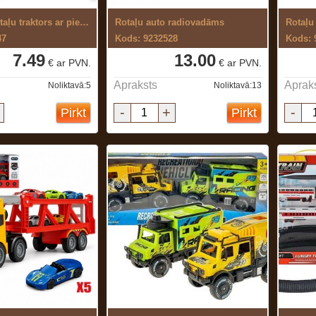
Izjaucams rotaļu traktors ar piekabi
Rotaļu auto radiovadāms
Rotaļu
47
Kods: 9232528
Kods: 
7.49
13.00
€ ar PVN.
€ ar PVN.
Apraksts
Aprak
Noliktavā:5
Noliktavā:13
-
+
-
Pirkt
Pirkt