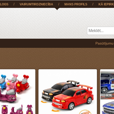
/
/
/
LOGS
VAIRUMTIRDZNIECĪBA
MANS PROFILS
KĀ IEPIRK
Pasūtījumu BEZ MAKSAS iespējams saņem