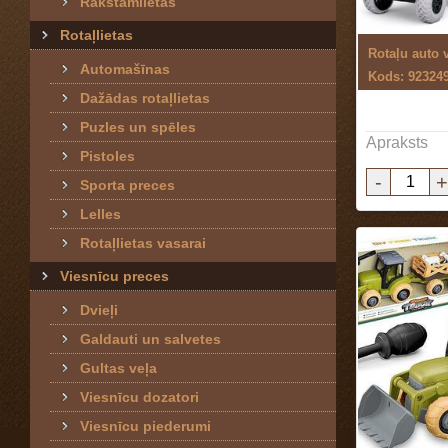
Rakstāmlietas
Rotaļlietas
Rotaļu auto 
Automašīnas
Kods: 92324
Dažādas rotaļlietas
Puzles un spēles
Apraksts
Pistoles
-
+
Sporta preces
Lelles
Rotaļlietas vasarai
Viesnīcu preces
Dvieļi
Galdauti un salvetes
Gultas veļa
Viesnīcu dozatori
Viesnīcu piederumi