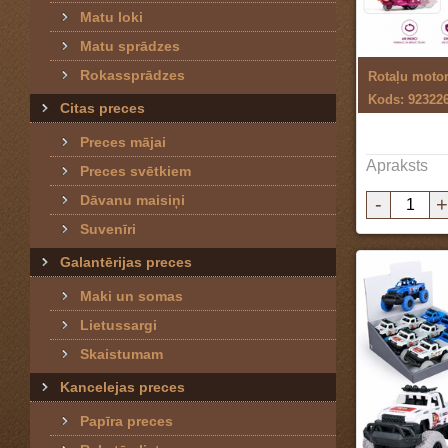
Matu loki
Matu sprādzes
Rokassprādzes
Rotaļu motor
Kods: 92322
Citas preces
Preces mājai
Apraksts
Preces svētkiem
Dāvanu maisiņi
-
+
Suvenīri
Galantērijas preces
Maki un somas
Lietussargi
Skaistumam
Kancelejas preces
Papīra preces