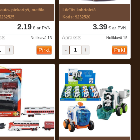
 auto- piekariņš, metāla
Lācītis kabrioletā
9232525
Kods: 9232520
2.19
3.39
€ ar PVN.
€ ar PVN.
sts
Apraksts
Noliktavā:13
Noliktavā:15
+
-
+
Pirkt
Pirkt