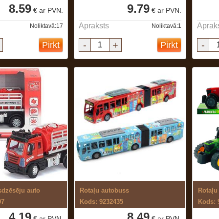
8.59
9.79
€ ar PVN.
€ ar PVN.
Apraksts
Aprak
Noliktavā:17
Noliktavā:1
-
+
-
Pirkt
Pirkt
sdzēsēju auto
Rotaļu autobuss
Rotaļu 
97
Kods: 9232435
Kods: 
4.19
8.49
€ ar PVN.
€ ar PVN.