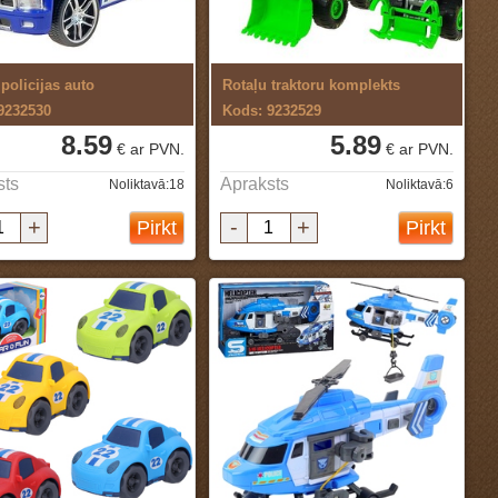
policijas auto
Rotaļu traktoru komplekts
9232530
Kods: 9232529
8.59
5.89
€ ar PVN.
€ ar PVN.
sts
Apraksts
Noliktavā:18
Noliktavā:6
+
-
+
Pirkt
Pirkt