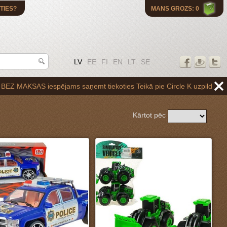
TIES?
MANS GROZS: 0
LV
EE
FI
EN
LT
SE
t tiekoties Teikā pie Circle K uzpildes stacijas Brīvības gatvē 265,v
Kārtot pēc