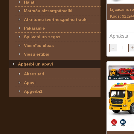
Halāti
Matraču aizsargpārvalki
Kods: 92324
Atkritumu tvertnes,pelnu trauki
Pakaramie
Apraksts
Spilveni un segas
Viesnīcu čības
-
+
Viesu ērtībai
Apģērbi un apavi
Aksesuāri
Apavi
Apģērbi1