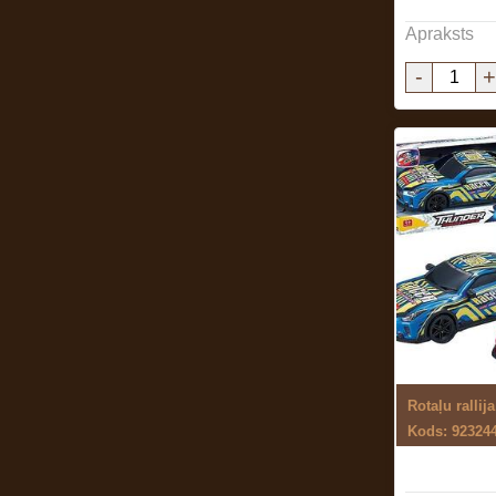
Apraksts
-
+
Kods: 92324