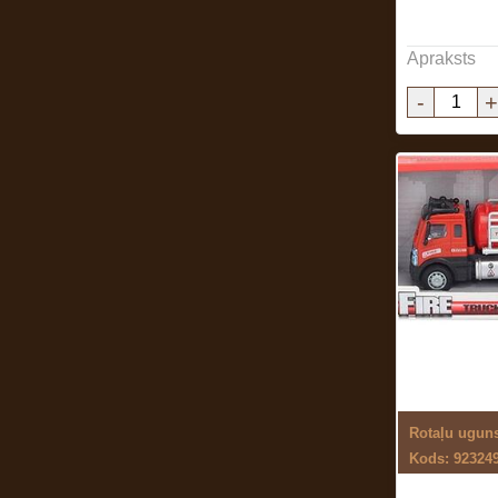
Apraksts
-
+
Rotaļu ugun
Kods: 92324