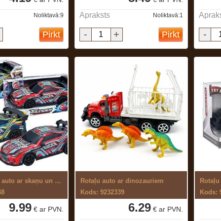
Apraksts
Aprak
Noliktavā:9
Noliktavā:1
-
+
-
Pirkt
Pirkt
Rotaļu rallija auto ar skaņu un gaismu
Rotaļu auto ar dinozauriem
48
Kods: 9232339
Kods: 
9.99
6.29
€ ar PVN.
€ ar PVN.