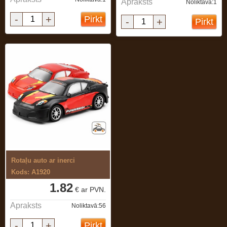
Apraksts
Noliktavā:1
-
+
Pirkt
-
+
Pirkt
Rotaļu auto ar inerci
Kods: A1920
1.82
€ ar PVN.
Apraksts
Noliktavā:56
-
+
Pirkt