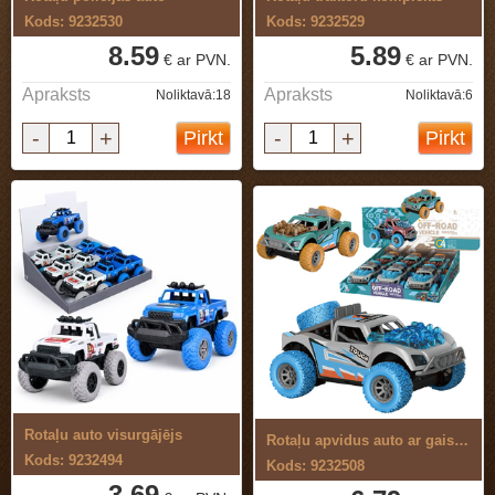
Kods: 9232530
Kods: 9232529
8.59
5.89
€ ar PVN.
€ ar PVN.
Apraksts
Apraksts
Noliktavā:18
Noliktavā:6
-
+
-
+
Pirkt
Pirkt
Rotaļu auto visurgājējs
Rotaļu apvidus auto ar gaismu un skaņu
Kods: 9232494
Kods: 9232508
3.69