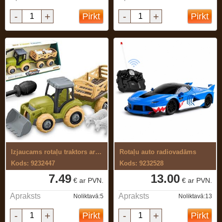
-
+
-
+
Pirkt
Pirkt
Izjaucams rotaļu traktors ar piekabi
Rotaļu auto radiovadāms
Kods: 9232447
Kods: 9232528
7.49
13.00
€ ar PVN.
€ ar PVN.
Apraksts
Apraksts
Noliktavā:5
Noliktavā:13
-
+
-
+
Pirkt
Pirkt