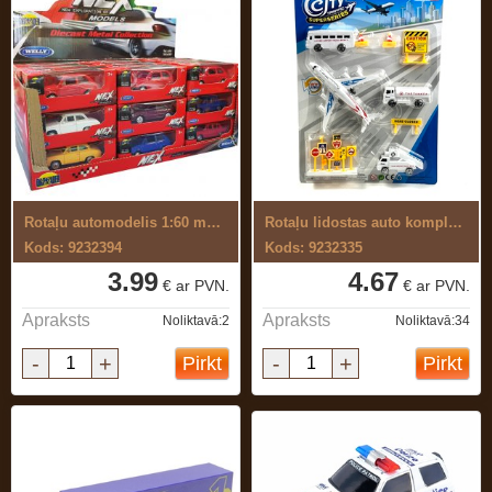
Rotaļu automodelis 1:60 metāla
Rotaļu lidostas auto komplekts
Kods: 9232394
Kods: 9232335
3.99
4.67
€ ar PVN.
€ ar PVN.
Apraksts
Apraksts
Noliktavā:2
Noliktavā:34
-
+
-
+
Pirkt
Pirkt