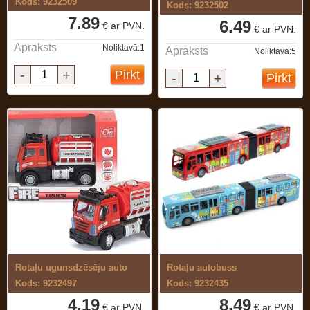
Kods: 9232509
Kods: 9232502
7.89
6.49
€ ar PVN.
€ ar PVN.
Apraksts
Noliktavā:1
Apraksts
Noliktavā:5
-
+
Pirkt
-
+
Pirkt
Rotaļu ugunsdzēsēju auto
Rotaļu autobuss
Kods: 9232497
Kods: 9232435
4.19
8.49
€ ar PVN.
€ ar PVN.