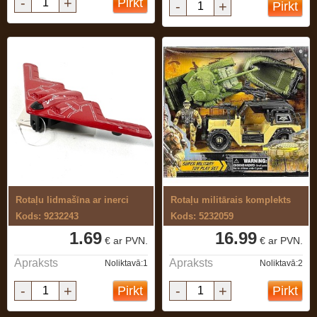
-
+
Pirkt
-
+
Pirkt
Rotaļu lidmašīna ar inerci
Rotaļu militārais komplekts
Kods: 9232243
Kods: 5232059
1.69
16.99
€ ar PVN.
€ ar PVN.
Apraksts
Apraksts
Noliktavā:1
Noliktavā:2
-
+
-
+
Pirkt
Pirkt