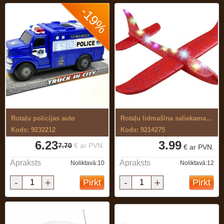
-19%
Rotaļu policijas auto
Rotaļu lidmašīna saliekama ar gaismu
Kods: 9232212
Kods: 9214275
6.23
3.99
7.70
€ ar PVN.
€ ar PVN.
Apraksts
Apraksts
Noliktavā:10
Noliktavā:12
-
+
-
+
Pirkt
Pirkt