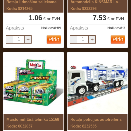
Rotaļu lidmašīna saliekama
Automodelis KiNSMAR Lamborghini Urus ...
Kods: 9214265
Kods: 9232396
1.06
7.53
€ ar PVN.
€ ar PVN.
Apraksts
Apraksts
Noliktavā:89
Noliktavā:3
-
+
-
+
Pirkt
Pirkt
Maisto militārā tehnika 15168
Rotaļu policijas autotreileris
Kods: 0632037
Kods: 8232535