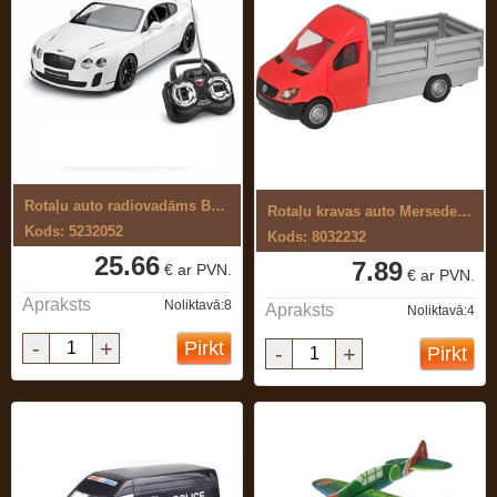
Rotaļu auto radiovadāms Bentley 1:24
Rotaļu kravas auto Mersedes-Benz ...
Kods: 5232052
Kods: 8032232
25.66
7.89
€ ar PVN.
€ ar PVN.
Apraksts
Noliktavā:8
Apraksts
Noliktavā:4
-
+
Pirkt
-
+
Pirkt