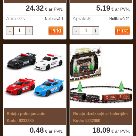
24.32
5.19
€ ar PVN.
€ ar PVN.
Apraksts
Apraksts
Noliktavā:1
Noliktavā:21
-
+
-
+
Pirkt
Pirkt
Rotaļu policijas auto
Rotaļu dzelzceļš ar baterijām
Kods: 9232285
Kods: 5232060
0.48
18.09
€ ar PVN.
€ ar PVN.