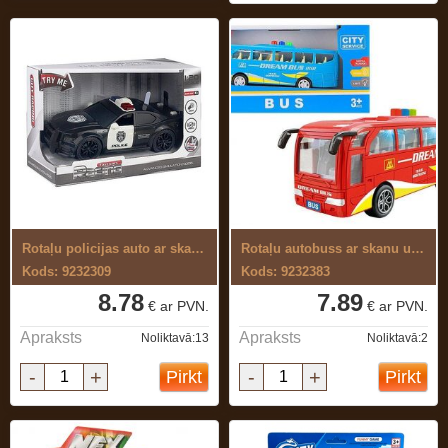
Rotaļu policijas auto ar skaņu un gaismu
Rotaļu autobuss ar skanu un gaismu
Kods: 9232309
Kods: 9232383
8.78
7.89
€ ar PVN.
€ ar PVN.
Apraksts
Apraksts
Noliktavā:13
Noliktavā:2
-
+
-
+
Pirkt
Pirkt