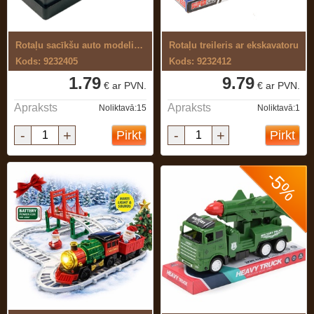
Rotaļu sacīkšu auto modelis, metāla
Rotaļu treileris ar ekskavatoru
Kods: 9232405
Kods: 9232412
1.79
9.79
€ ar PVN.
€ ar PVN.
Apraksts
Apraksts
Noliktavā:15
Noliktavā:1
-
+
-
+
Pirkt
Pirkt
-5%