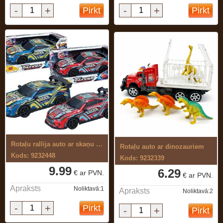
-
+
-
+
Pirkt
Pirkt
Rotaļu rallija auto ar skaņu un gaismu
Rotaļu auto ar dinozauriem
Kods: 9232448
Kods: 9232339
9.99
6.29
€ ar PVN.
€ ar PVN.
Apraksts
Noliktavā:1
Apraksts
Noliktavā:2
-
+
Pirkt
-
+
Pirkt