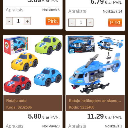
6.79
€ ar PVN.
€ ar PVN.
Apraksts
Noliktavā:6
Apraksts
Noliktavā:14
-
+
Pirkt
-
+
Pirkt
Rotaļu auto
Rotaļu helikopters ar skaņu un gaismu
Kods: 9232506
Kods: 9232480
5.80
11.29
€ ar PVN.
€ ar PVN.
Apraksts
Apraksts
Noliktavā:3
Noliktavā:1