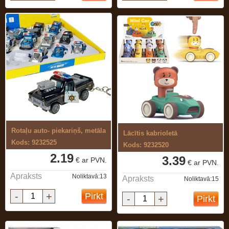
Rotaļu auto- piekariņš, metāla
Lācītis kabrioletā
Kods: 9232525
Kods: 9232520
2.19
3.39
€ ar PVN.
€ ar PVN.
Apraksts
Noliktavā:13
Apraksts
Noliktavā:15
-
+
Pirkt
-
+
Pirkt