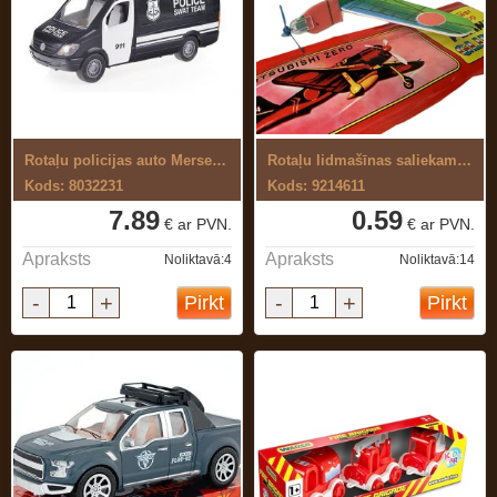
Rotaļu policijas auto Mersedes-Benz ...
Rotaļu lidmašīnas saliekams modelis
Kods: 8032231
Kods: 9214611
7.89
0.59
€ ar PVN.
€ ar PVN.
Apraksts
Apraksts
Noliktavā:4
Noliktavā:14
-
+
-
+
Pirkt
Pirkt