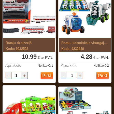
Rotaļu dzelzceļš
Rotaļu kosmiskais visurgājējs
Kods: 9232523
Kods: 9232519
10.99
4.28
€ ar PVN.
€ ar PVN.
Apraksts
Apraksts
Noliktavā:1
Noliktavā:2
-
+
-
+
Pirkt
Pirkt