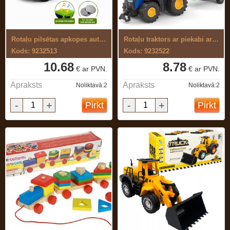
Rotaļu pilsētas apkopes auto,ar skaņu ...
Rotaļu traktors ar piekabi ar baterijām
Kods: 9232513
Kods: 9232522
10.68
8.78
€ ar PVN.
€ ar PVN.
Apraksts
Apraksts
Noliktavā:2
Noliktavā:2
-
+
-
+
Pirkt
Pirkt