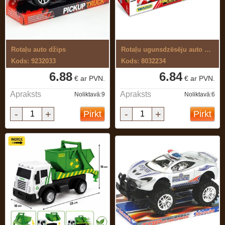
Rotaļu auto džips
Rotaļu ugunsdzēsēju auto komplekts
Kods: 9232033
Kods: 8032234
6.88
6.84
€ ar PVN.
€ ar PVN.
Apraksts
Apraksts
Noliktavā:9
Noliktavā:6
-
+
-
+
Pirkt
Pirkt