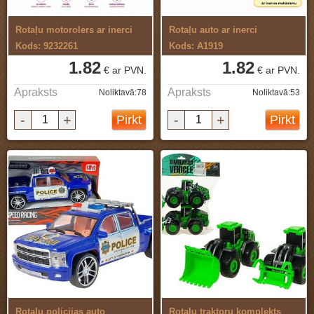
Rotaļu motorolers ar inerci
Rotaļu auto ar inerci
Kods: 9232261
Kods: A1919
1.82
1.82
€ ar PVN.
€ ar PVN.
Apraksts
Apraksts
Noliktavā:78
Noliktavā:53
-
+
-
+
Pirkt
Pirkt
Rotaļu policijas auto
Rotaļu traktoru komplekts