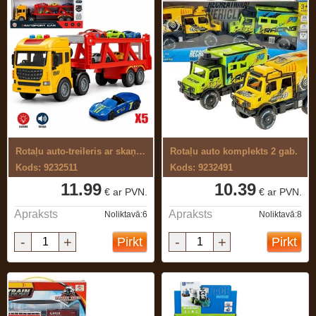
Rotaļu auto-treileris ar skaņu ,gaismu ...
Rotaļu auto komplekts 2 gab.
Kods: 9232511
Kods: 9232491
11.99
10.39
€ ar PVN.
€ ar PVN.
Apraksts
Apraksts
Noliktavā:6
Noliktavā:8
-
+
-
+
Pirkt
Pirkt