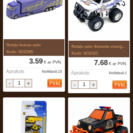
Rotaļu kravas auto
Rotaļu auto dienesta visurgājējs
Kods: 9232385
Kods: 9232321
3.59
7.68
€ ar PVN.
€ ar PVN.
Apraksts
Noliktavā:10
Apraksts
Noliktavā:1
-
+
Pirkt
-
+
Pirkt