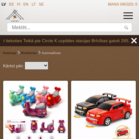
LV
EE
FI
EN
LT
SE
MANS GROZS: 0
ildes stacijas Brīvības gatvē 265,vai arī Baltezerā, vienojoties par s
Katalogs
Rotaļlietas
Automašīnas
Kārtot pēc