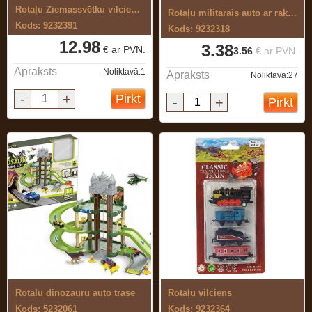
Rotaļu Ziemassvētku vilciens ar ...
Rotaļu militārais auto ar raķeti
Kods: 9232391
Kods: 9232318
12.98
3.38
€ ar PVN.
3.56
€ ar PVN.
Apraksts
Noliktavā:1
Apraksts
Noliktavā:27
-
+
Pirkt
-
+
Pirkt
Rotaļu dinozauru auto trase
Rotaļu vilciens
Kods: 5232061
Kods: 9232364