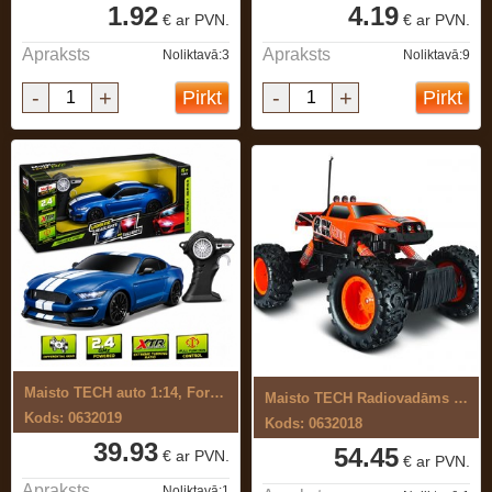
1.92
4.19
€ ar PVN.
€ ar PVN.
Apraksts
Apraksts
Noliktavā:3
Noliktavā:9
-
+
-
+
Pirkt
Pirkt
Maisto TECH auto 1:14, Ford Shelby ...
Maisto TECH Radiovadāms rotaļu auto ...
Kods: 0632019
Kods: 0632018
39.93
54.45
€ ar PVN.
€ ar PVN.
Apraksts
Noliktavā:1