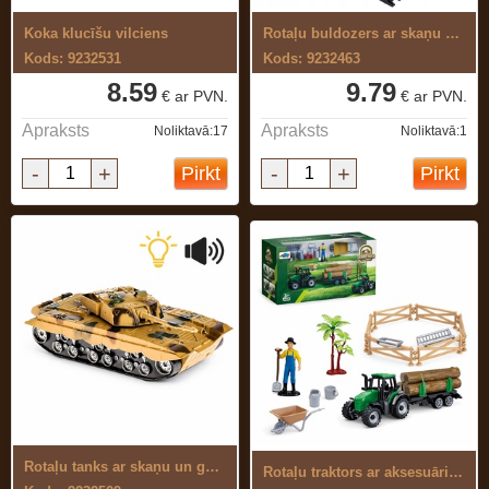
Koka klucīšu vilciens
Rotaļu buldozers ar skaņu un gaismu
Kods: 9232531
Kods: 9232463
8.59
9.79
€ ar PVN.
€ ar PVN.
Apraksts
Apraksts
Noliktavā:17
Noliktavā:1
-
+
-
+
Pirkt
Pirkt
Rotaļu tanks ar skaņu un gaismu
Rotaļu traktors ar aksesuāriem