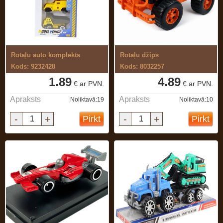
Rotaļu auto komplekts
Rotaļu džips
Kods: 9232428
Kods: 8032257
1.89
4.89
€ ar PVN.
€ ar PVN.
Apraksts
Apraksts
Noliktavā:19
Noliktavā:10
-
+
-
+
Pirkt
Pirkt