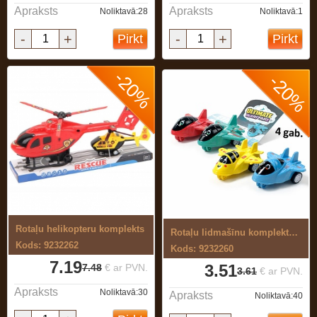
Apraksts
Apraksts
Noliktavā:28
Noliktavā:1
-
+
-
+
Pirkt
Pirkt
-20%
-20%
Rotaļu helikopteru komplekts
Rotaļu lidmašīnu komplekts 4 gab.
Kods: 9232262
Kods: 9232260
7.19
3.51
7.48
€ ar PVN.
3.61
€ ar PVN.
Apraksts
Noliktavā:30
Apraksts
Noliktavā:40