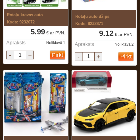
Rotaļu kravas auto
Rotaļu auto džips
Kods: 9232072
Kods: 8232871
5.99
9.12
€ ar PVN.
€ ar PVN.
Apraksts
Noliktavā:1
Apraksts
Noliktavā:2
-
+
Pirkt
-
+
Pirkt