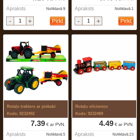
Apraksts
Apraksts
Noliktavā:9
Noliktavā:1
-
+
-
+
Pirkt
Pirkt
Rotaļu traktors ar piekabi
Rotaļu vilcieniņs
Kods: 9232492
Kods: 9232489
7.39
4.49
€ ar PVN.
€ ar PVN.
Apraksts
Apraksts
Noliktavā:5
Noliktavā:23