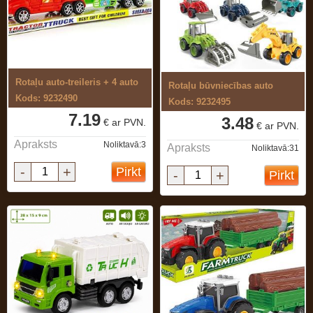
Rotaļu auto-treileris + 4 auto
Rotaļu būvniecības auto
Kods: 9232490
Kods: 9232495
7.19
3.48
€ ar PVN.
€ ar PVN.
Apraksts
Noliktavā:3
Apraksts
Noliktavā:31
-
+
Pirkt
-
+
Pirkt