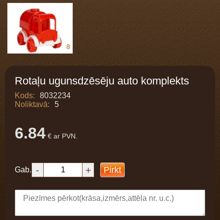
8
Rotaļu ugunsdzēsēju auto komplekts
Kods:
8032234
Noliktavā:
5
6.84
€ ar PVN.
-
+
Pirkt
Gab.