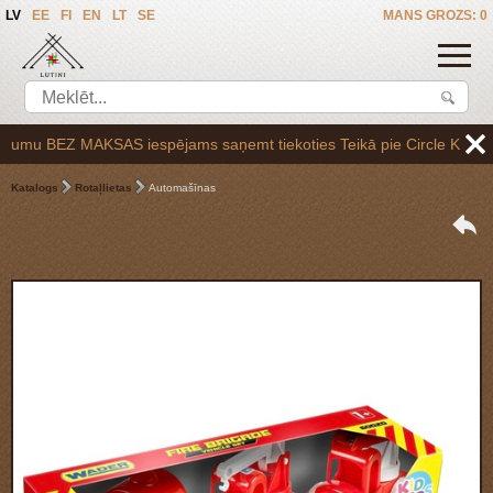
LV
EE
FI
EN
LT
SE
MANS GROZS: 0
mu BEZ MAKSAS iespējams saņemt tiekoties Teikā pie Circle K uzpildes 
Katalogs
Rotaļlietas
Automašīnas