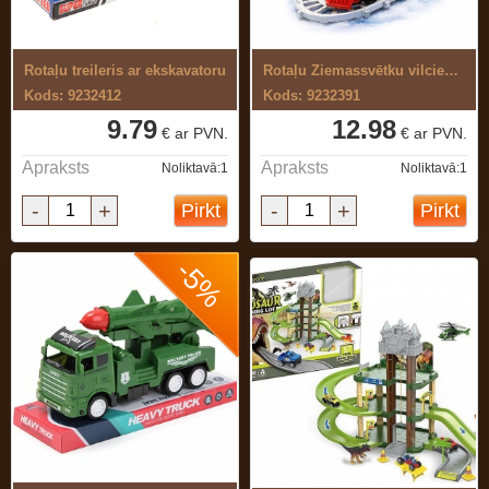
Rotaļu treileris ar ekskavatoru
Rotaļu Ziemassvētku vilciens ar ...
Kods: 9232412
Kods: 9232391
9.79
12.98
€ ar PVN.
€ ar PVN.
Apraksts
Apraksts
Noliktavā:1
Noliktavā:1
-
+
-
+
Pirkt
Pirkt
-5%