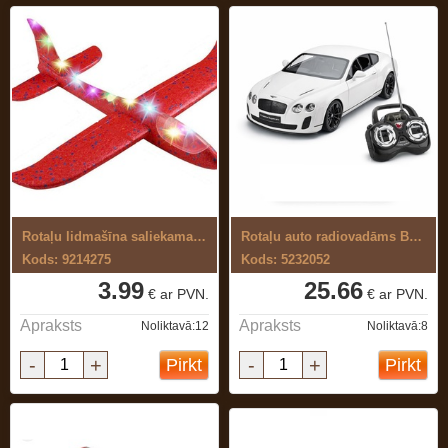
Rotaļu lidmašīna saliekama ar gaismu
Rotaļu auto radiovadāms Bentley 1:24
Kods: 9214275
Kods: 5232052
3.99
25.66
€ ar PVN.
€ ar PVN.
Apraksts
Apraksts
Noliktavā:12
Noliktavā:8
-
+
-
+
Pirkt
Pirkt