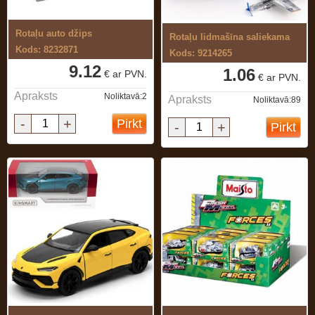
Rotaļu auto džips
Rotaļu lidmašīna saliekama
Kods: 8232871
Kods: 9214265
9.12
1.06
€ ar PVN.
€ ar PVN.
Apraksts
Noliktavā:2
Apraksts
Noliktavā:89
-
+
Pirkt
-
+
Pirkt