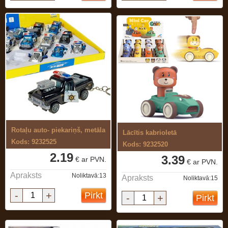
Rotaļu auto- piekariņš, metāla
Lācītis kabrioletā
Kods: 9232525
Kods: 9232520
2.19
3.39
€ ar PVN.
€ ar PVN.
Apraksts
Noliktavā:13
Apraksts
Noliktavā:15
-
+
Pirkt
-
+
Pirkt