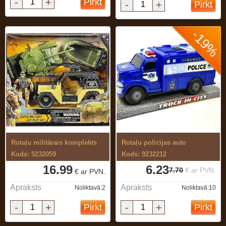
-
+
Pirkt
-
+
Pirkt
-19%
Rotaļu militārais komplekts
Rotaļu policijas auto
Kods: 5232059
Kods: 9232212
16.99
6.23
7.70
€ ar PVN.
€ ar PVN.
Apraksts
Apraksts
Noliktavā:2
Noliktavā:10
-
+
-
+
Pirkt
Pirkt