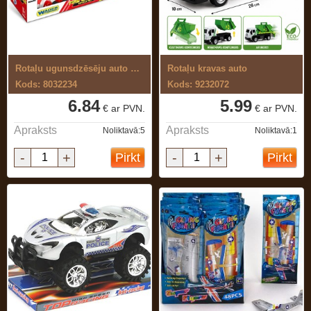
Rotaļu ugunsdzēsēju auto komplekts
Rotaļu kravas auto
Kods: 8032234
Kods: 9232072
6.84
5.99
€ ar PVN.
€ ar PVN.
Apraksts
Apraksts
Noliktavā:5
Noliktavā:1
-
+
-
+
Pirkt
Pirkt