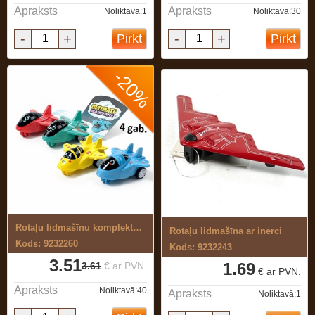
Apraksts
Apraksts
Noliktavā:1
Noliktavā:30
-
+
-
+
Pirkt
Pirkt
-20%
Rotaļu lidmašīnu komplekts 4 gab.
Rotaļu lidmašīna ar inerci
Kods: 9232260
Kods: 9232243
3.51
1.69
3.61
€ ar PVN.
€ ar PVN.
Apraksts
Noliktavā:40
Apraksts
Noliktavā:1