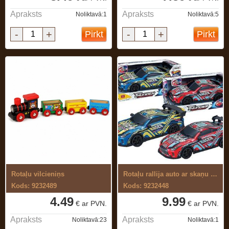
Apraksts
Apraksts
Noliktavā:1
Noliktavā:5
-
+
-
+
Pirkt
Pirkt
Rotaļu vilcieniņs
Rotaļu rallija auto ar skaņu un gaismu
Kods: 9232489
Kods: 9232448
4.49
9.99
€ ar PVN.
€ ar PVN.
Apraksts
Apraksts
Noliktavā:23
Noliktavā:1