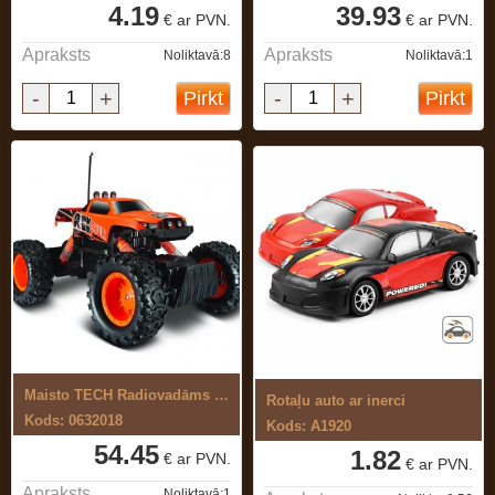
4.19
39.93
€ ar PVN.
€ ar PVN.
Apraksts
Apraksts
Noliktavā:8
Noliktavā:1
-
+
-
+
Pirkt
Pirkt
Maisto TECH Radiovadāms rotaļu auto ...
Rotaļu auto ar inerci
Kods: 0632018
Kods: A1920
54.45
1.82
€ ar PVN.
€ ar PVN.
Apraksts
Noliktavā:1