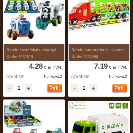
Rotaļu kosmiskais visurgājējs
Rotaļu auto-treileris + 4 auto
Kods: 9232519
Kods: 9232490
4.28
7.19
€ ar PVN.
€ ar PVN.
Apraksts
Apraksts
Noliktavā:2
Noliktavā:3
-
+
-
+
Pirkt
Pirkt