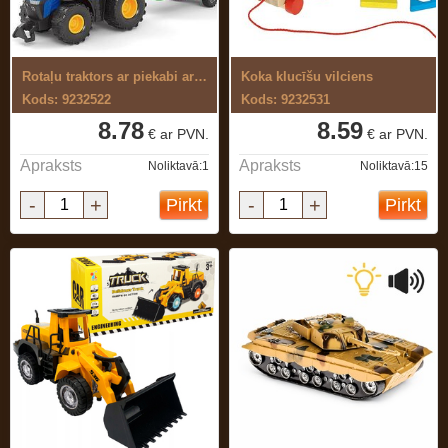
Rotaļu traktors ar piekabi ar baterijām
Koka klucīšu vilciens
Kods: 9232522
Kods: 9232531
8.78
8.59
€ ar PVN.
€ ar PVN.
Apraksts
Apraksts
Noliktavā:1
Noliktavā:15
-
+
-
+
Pirkt
Pirkt