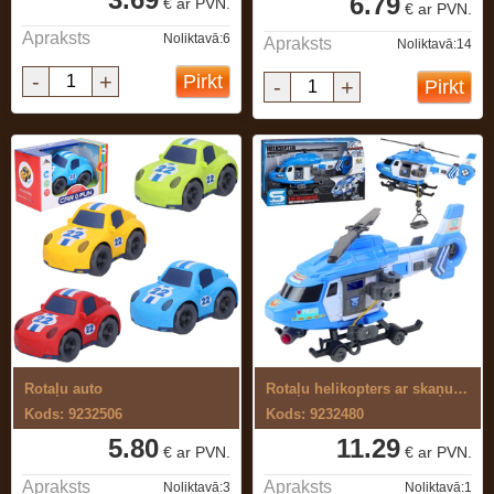
6.79
€ ar PVN.
€ ar PVN.
Apraksts
Noliktavā:6
Apraksts
Noliktavā:14
-
+
Pirkt
-
+
Pirkt
Rotaļu auto
Rotaļu helikopters ar skaņu un gaismu
Kods: 9232506
Kods: 9232480
5.80
11.29
€ ar PVN.
€ ar PVN.
Apraksts
Apraksts
Noliktavā:3
Noliktavā:1