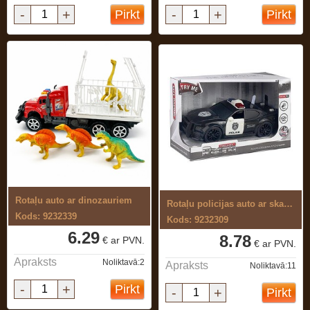
-
+
-
+
Pirkt
Pirkt
Rotaļu auto ar dinozauriem
Rotaļu policijas auto ar skaņu un gaismu
Kods: 9232339
Kods: 9232309
6.29
8.78
€ ar PVN.
€ ar PVN.
Apraksts
Noliktavā:2
Apraksts
Noliktavā:11
-
+
Pirkt
-
+
Pirkt