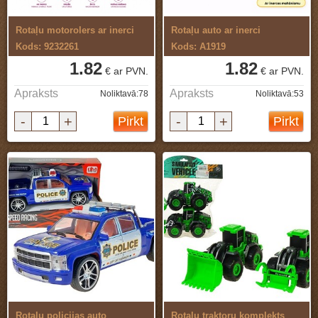
Rotaļu motorolers ar inerci
Rotaļu auto ar inerci
Kods: 9232261
Kods: A1919
1.82
1.82
€ ar PVN.
€ ar PVN.
Apraksts
Apraksts
Noliktavā:78
Noliktavā:53
-
+
-
+
Pirkt
Pirkt
Rotaļu policijas auto
Rotaļu traktoru komplekts