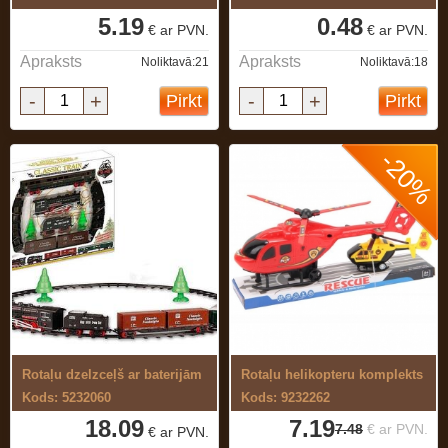
5.19
0.48
€ ar PVN.
€ ar PVN.
Apraksts
Apraksts
Noliktavā:21
Noliktavā:18
-
+
-
+
Pirkt
Pirkt
-20%
Rotaļu dzelzceļš ar baterijām
Rotaļu helikopteru komplekts
Kods: 5232060
Kods: 9232262
18.09
7.19
7.48
€ ar PVN.
€ ar PVN.