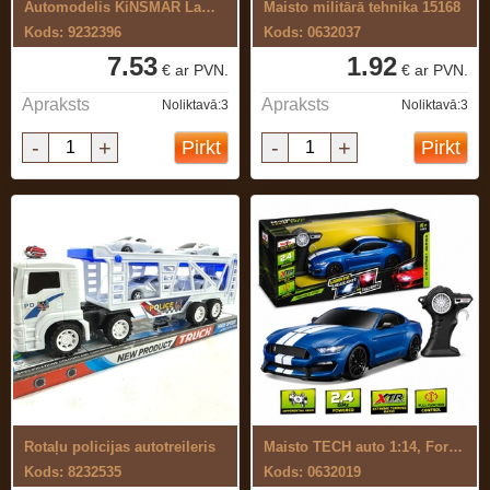
Automodelis KiNSMAR Lamborghini Urus ...
Maisto militārā tehnika 15168
Kods: 9232396
Kods: 0632037
7.53
1.92
€ ar PVN.
€ ar PVN.
Apraksts
Apraksts
Noliktavā:3
Noliktavā:3
-
+
-
+
Pirkt
Pirkt
Rotaļu policijas autotreileris
Maisto TECH auto 1:14, Ford Shelby ...
Kods: 8232535
Kods: 0632019