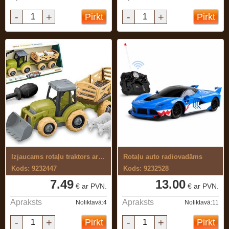
-
+
-
+
Pirkt
Pirkt
Izjaucams rotaļu traktors ar piekabi
Rotaļu auto radiovadāms
Kods: 9232447
Kods: 9232528
7.49
13.00
€ ar PVN.
€ ar PVN.
Apraksts
Apraksts
Noliktavā:4
Noliktavā:11
-
+
-
+
Pirkt
Pirkt