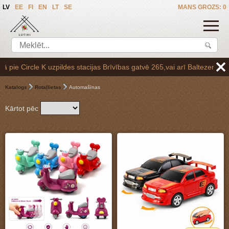
LV
EE
FI
EN
LT
SE
MANS GROZS: 0
s Brīvības gatvē 265,vai arī Baltezerā, vienojoties par saņemšanas lai
Katalogs
Rotaļlietas
Automašīnas
Kārtot pēc