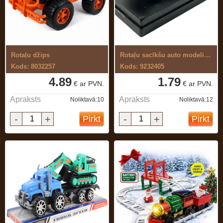
Rotaļu džips
Rotaļu sacīkšu auto modelis, metāla
Kods: 8032257
Kods: 9232405
4.89
1.79
€ ar PVN.
€ ar PVN.
Apraksts
Apraksts
Noliktavā:10
Noliktavā:12
-
+
-
+
Pirkt
Pirkt