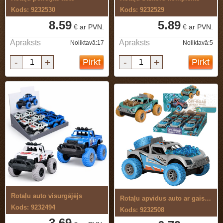
Kods: 9232530
Kods: 9232529
8.59
5.89
€ ar PVN.
€ ar PVN.
Apraksts
Apraksts
Noliktavā:17
Noliktavā:5
-
+
-
+
Pirkt
Pirkt
Rotaļu auto visurgājējs
Rotaļu apvidus auto ar gaismu un skaņu
Kods: 9232494
Kods: 9232508
3.69