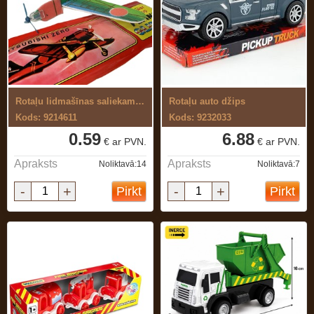
Rotaļu lidmašīnas saliekams modelis
Rotaļu auto džips
Kods: 9214611
Kods: 9232033
0.59
6.88
€ ar PVN.
€ ar PVN.
Apraksts
Apraksts
Noliktavā:14
Noliktavā:7
-
+
-
+
Pirkt
Pirkt