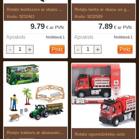
Rotaļu buldozers ar skaņu un gaismu
Rotaļu tanks ar skaņu un gaismu
Kods: 9232463
Kods: 9232509
9.79
7.89
€ ar PVN.
€ ar PVN.
Apraksts
Apraksts
Noliktavā:1
Noliktavā:1
-
+
-
+
Pirkt
Pirkt
Rotaļu traktors ar aksesuāriem
Rotaļu ugunsdzēsēju auto