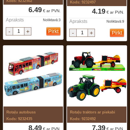
Kods: 9232502
Kods: 9232497
6.49
4.19
€ ar PVN.
€ ar PVN.
Apraksts
Noliktavā:3
Apraksts
Noliktavā:9
-
+
Pirkt
-
+
Pirkt
Rotaļu autobuss
Rotaļu traktors ar piekabi
Kods: 9232435
Kods: 9232492
8.49
7.39
€ ar PVN.
€ ar PVN.