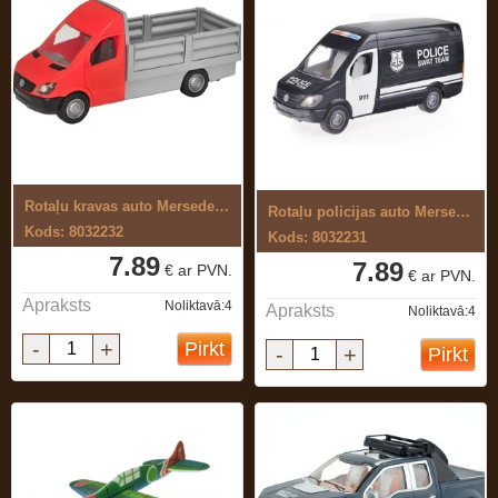
Rotaļu kravas auto Mersedes-Benz ...
Rotaļu policijas auto Mersedes-Benz ...
Kods: 8032232
Kods: 8032231
7.89
7.89
€ ar PVN.
€ ar PVN.
Apraksts
Noliktavā:4
Apraksts
Noliktavā:4
-
+
Pirkt
-
+
Pirkt