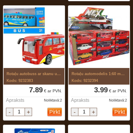
Rotaļu autobuss ar skanu un gaismu
Rotaļu automodelis 1:60 metāla
Kods: 9232383
Kods: 9232394
7.89
3.99
€ ar PVN.
€ ar PVN.
Apraksts
Apraksts
Noliktavā:2
Noliktavā:2
-
+
-
+
Pirkt
Pirkt