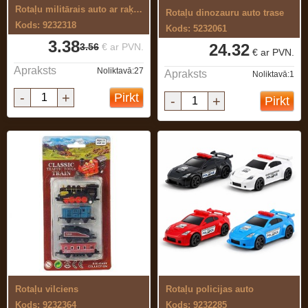
Rotaļu militārais auto ar raķeti
Rotaļu dinozauru auto trase
Kods: 9232318
Kods: 5232061
3.38
24.32
3.56
€ ar PVN.
€ ar PVN.
Apraksts
Noliktavā:27
Apraksts
Noliktavā:1
-
+
Pirkt
-
+
Pirkt
Rotaļu vilciens
Rotaļu policijas auto
Kods: 9232364
Kods: 9232285