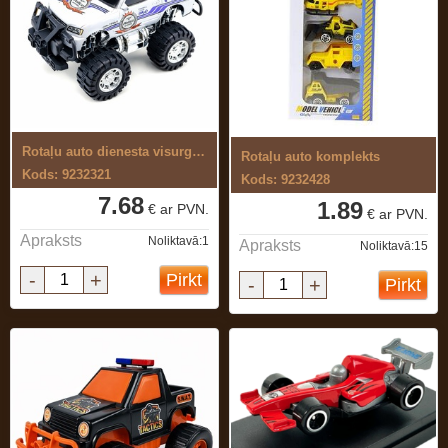
Rotaļu auto dienesta visurgājējs
Rotaļu auto komplekts
Kods: 9232321
Kods: 9232428
7.68
1.89
€ ar PVN.
€ ar PVN.
Apraksts
Noliktavā:1
Apraksts
Noliktavā:15
-
+
Pirkt
-
+
Pirkt