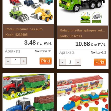
Rotaļu būvniecības auto
Rotaļu pilsētas apkopes auto,ar skaņu ...
Kods: 9232495
Kods: 9232513
3.48
10.68
€ ar PVN.
€ ar PVN.
Apraksts
Noliktavā:31
Apraksts
Noliktavā:2
-
+
Pirkt
-
+
Pirkt