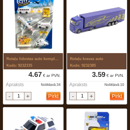
Rotaļu lidostas auto komplekts
Rotaļu kravas auto
Kods: 9232335
Kods: 9232385
4.67
3.59
€ ar PVN.
€ ar PVN.
Apraksts
Apraksts
Noliktavā:34
Noliktavā:10
-
+
-
+
Pirkt
Pirkt