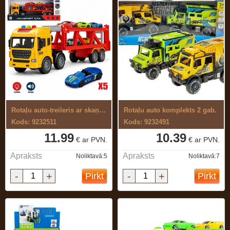
Rotaļu auto-treileris ar skaņu ,gaismu ...
Rotaļu auto komplekts 2 gab.
Kods: 9232511
Kods: 9232491
11.99
10.39
€ ar PVN.
€ ar PVN.
Apraksts
Apraksts
Noliktavā:5
Noliktavā:7
-
+
-
+
Pirkt
Pirkt