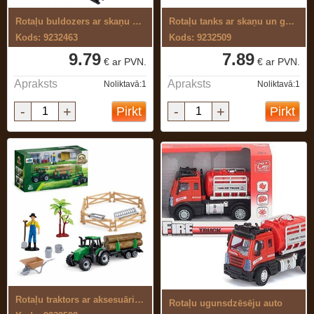
Rotaļu buldozers ar skaņu un gaismu
Rotaļu tanks ar skaņu un gaismu
Kods: 9232463
Kods: 9232509
9.79
7.89
€ ar PVN.
€ ar PVN.
Apraksts
Apraksts
Noliktavā:1
Noliktavā:1
-
+
-
+
Pirkt
Pirkt
Rotaļu traktors ar aksesuāriem
Rotaļu ugunsdzēsēju auto