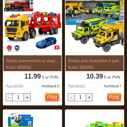
Rotaļu auto-treileris ar skaņu ,gaismu ...
Rotaļu auto komplekts 2 gab.
Kods: 9232511
Kods: 9232491
11.99
10.39
€ ar PVN.
€ ar PVN.
Apraksts
Apraksts
Noliktavā:5
Noliktavā:7
-
+
-
+
Pirkt
Pirkt