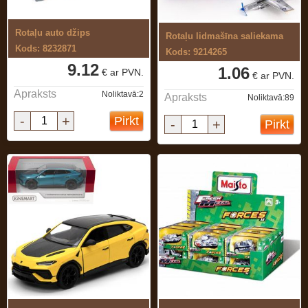
Rotaļu auto džips
Rotaļu lidmašīna saliekama
Kods: 8232871
Kods: 9214265
9.12
1.06
€ ar PVN.
€ ar PVN.
Apraksts
Noliktavā:2
Apraksts
Noliktavā:89
-
+
Pirkt
-
+
Pirkt