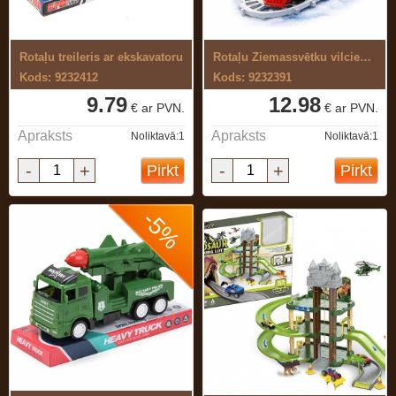
Rotaļu treileris ar ekskavatoru
Rotaļu Ziemassvētku vilciens ar ...
Kods: 9232412
Kods: 9232391
9.79
12.98
€ ar PVN.
€ ar PVN.
Apraksts
Apraksts
Noliktavā:1
Noliktavā:1
-
+
-
+
Pirkt
Pirkt
-5%