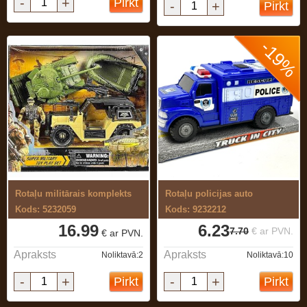
-
+
Pirkt
-
+
Pirkt
-19%
Rotaļu militārais komplekts
Rotaļu policijas auto
Kods: 5232059
Kods: 9232212
16.99
6.23
7.70
€ ar PVN.
€ ar PVN.
Apraksts
Apraksts
Noliktavā:2
Noliktavā:10
-
+
-
+
Pirkt
Pirkt