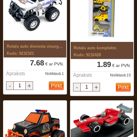
Rotaļu auto dienesta visurgājējs
Rotaļu auto komplekts
Kods: 9232321
Kods: 9232428
7.68
1.89
€ ar PVN.
€ ar PVN.
Apraksts
Noliktavā:1
Apraksts
Noliktavā:15
-
+
Pirkt
-
+
Pirkt