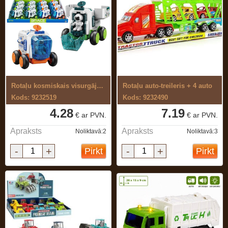
Rotaļu kosmiskais visurgājējs
Rotaļu auto-treileris + 4 auto
Kods: 9232519
Kods: 9232490
4.28
7.19
€ ar PVN.
€ ar PVN.
Apraksts
Apraksts
Noliktavā:2
Noliktavā:3
-
+
-
+
Pirkt
Pirkt