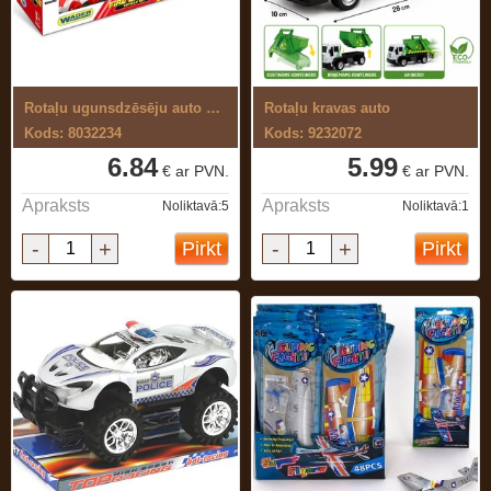
Rotaļu ugunsdzēsēju auto komplekts
Rotaļu kravas auto
Kods: 8032234
Kods: 9232072
6.84
5.99
€ ar PVN.
€ ar PVN.
Apraksts
Apraksts
Noliktavā:5
Noliktavā:1
-
+
-
+
Pirkt
Pirkt