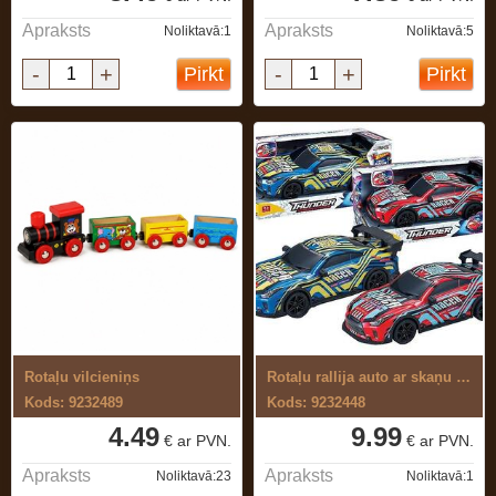
Apraksts
Apraksts
Noliktavā:1
Noliktavā:5
-
+
-
+
Pirkt
Pirkt
Rotaļu vilcieniņs
Rotaļu rallija auto ar skaņu un gaismu
Kods: 9232489
Kods: 9232448
4.49
9.99
€ ar PVN.
€ ar PVN.
Apraksts
Apraksts
Noliktavā:23
Noliktavā:1