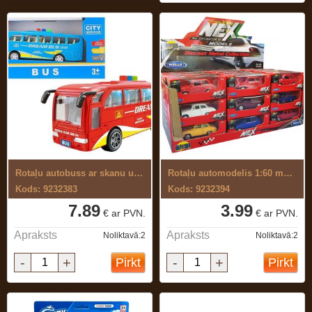
Rotaļu autobuss ar skanu un gaismu
Rotaļu automodelis 1:60 metāla
Kods: 9232383
Kods: 9232394
7.89
3.99
€ ar PVN.
€ ar PVN.
Apraksts
Apraksts
Noliktavā:2
Noliktavā:2
-
+
-
+
Pirkt
Pirkt