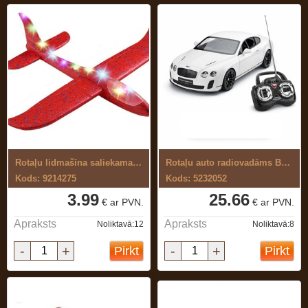
Rotaļu lidmašīna saliekama ar gaismu
Rotaļu auto radiovadāms Bentley 1:24
Kods: 9214275
Kods: 5232052
3.99
25.66
€ ar PVN.
€ ar PVN.
Apraksts
Apraksts
Noliktavā:12
Noliktavā:8
-
+
-
+
Pirkt
Pirkt