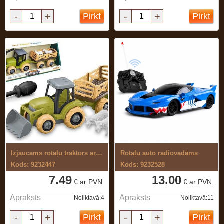
-
+
-
+
Pirkt
Pirkt
Izjaucams rotaļu traktors ar piekabi
Rotaļu auto radiovadāms
Kods: 9232447
Kods: 9232528
7.49
13.00
€ ar PVN.
€ ar PVN.
Apraksts
Apraksts
Noliktavā:4
Noliktavā:11
-
+
-
+
Pirkt
Pirkt