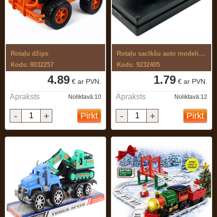
Rotaļu džips
Rotaļu sacīkšu auto modelis, metāla
Kods: 8032257
Kods: 9232405
4.89
1.79
€ ar PVN.
€ ar PVN.
Apraksts
Apraksts
Noliktavā:10
Noliktavā:12
-
+
-
+
Pirkt
Pirkt