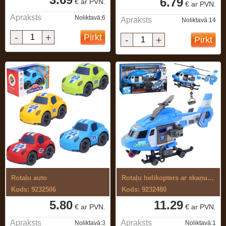
6.79
€ ar PVN.
€ ar PVN.
Apraksts
Noliktavā:6
Apraksts
Noliktavā:14
-
+
Pirkt
-
+
Pirkt
Rotaļu auto
Rotaļu helikopters ar skaņu un gaismu
Kods: 9232506
Kods: 9232480
5.80
11.29
€ ar PVN.
€ ar PVN.
Apraksts
Apraksts
Noliktavā:3
Noliktavā:1