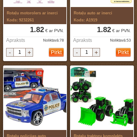
Rotaļu motorolers ar inerci
Rotaļu auto ar inerci
Kods: 9232261
Kods: A1919
1.82
1.82
€ ar PVN.
€ ar PVN.
Apraksts
Apraksts
Noliktavā:78
Noliktavā:53
-
+
-
+
Pirkt
Pirkt
Rotaļu policijas auto
Rotaļu traktoru komplekts