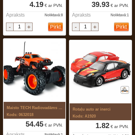
4.19
39.93
€ ar PVN.
€ ar PVN.
Apraksts
Apraksts
Noliktavā:8
Noliktavā:1
-
+
-
+
Pirkt
Pirkt
Maisto TECH Radiovadāms rotaļu auto ...
Rotaļu auto ar inerci
Kods: 0632018
Kods: A1920
54.45
1.82
€ ar PVN.
€ ar PVN.
Apraksts
Noliktavā:1