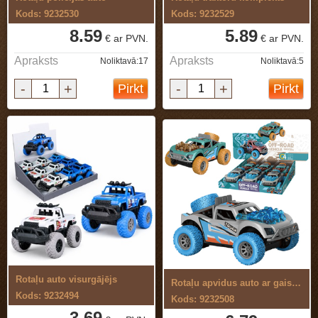
Kods: 9232530
Kods: 9232529
8.59
5.89
€ ar PVN.
€ ar PVN.
Apraksts
Apraksts
Noliktavā:17
Noliktavā:5
-
+
-
+
Pirkt
Pirkt
Rotaļu auto visurgājējs
Rotaļu apvidus auto ar gaismu un skaņu
Kods: 9232494
Kods: 9232508
3.69