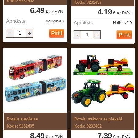
Kods: 9232502
Kods: 9232497
6.49
4.19
€ ar PVN.
€ ar PVN.
Apraksts
Noliktavā:3
Apraksts
Noliktavā:9
-
+
Pirkt
-
+
Pirkt
Rotaļu autobuss
Rotaļu traktors ar piekabi
Kods: 9232435
Kods: 9232492
8.49
7.39
€ ar PVN.
€ ar PVN.