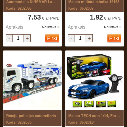
Automodelis KiNSMAR Lamborghini Urus ...
Maisto militārā tehnika 15168
Kods: 9232396
Kods: 0632037
7.53
1.92
€ ar PVN.
€ ar PVN.
Apraksts
Apraksts
Noliktavā:3
Noliktavā:3
-
+
-
+
Pirkt
Pirkt
Rotaļu policijas autotreileris
Maisto TECH auto 1:14, Ford Shelby ...
Kods: 8232535
Kods: 0632019