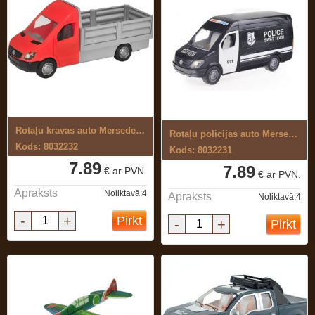
Rotaļu kravas auto Mersedes-Benz ...
Rotaļu policijas auto Mersedes-Benz ...
Kods: 8032232
Kods: 8032231
7.89
7.89
€ ar PVN.
€ ar PVN.
Apraksts
Noliktavā:4
Apraksts
Noliktavā:4
-
+
Pirkt
-
+
Pirkt