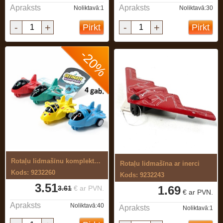
Apraksts
Apraksts
Noliktavā:1
Noliktavā:30
-
+
-
+
Pirkt
Pirkt
-20%
Rotaļu lidmašīnu komplekts 4 gab.
Rotaļu lidmašīna ar inerci
Kods: 9232260
Kods: 9232243
3.51
1.69
3.61
€ ar PVN.
€ ar PVN.
Apraksts
Noliktavā:40
Apraksts
Noliktavā:1