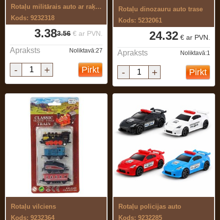
Rotaļu militārais auto ar raķeti
Rotaļu dinozauru auto trase
Kods: 9232318
Kods: 5232061
3.38
24.32
3.56
€ ar PVN.
€ ar PVN.
Apraksts
Noliktavā:27
Apraksts
Noliktavā:1
-
+
Pirkt
-
+
Pirkt
Rotaļu vilciens
Rotaļu policijas auto
Kods: 9232364
Kods: 9232285