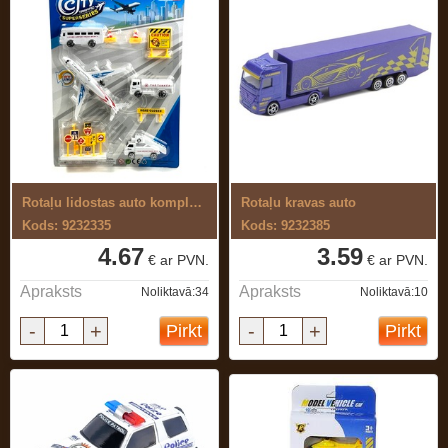
Rotaļu lidostas auto komplekts
Rotaļu kravas auto
Kods: 9232335
Kods: 9232385
4.67
3.59
€ ar PVN.
€ ar PVN.
Apraksts
Apraksts
Noliktavā:34
Noliktavā:10
-
+
-
+
Pirkt
Pirkt