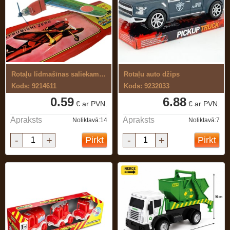
Rotaļu lidmašīnas saliekams modelis
Rotaļu auto džips
Kods: 9214611
Kods: 9232033
0.59
6.88
€ ar PVN.
€ ar PVN.
Apraksts
Apraksts
Noliktavā:14
Noliktavā:7
-
+
-
+
Pirkt
Pirkt