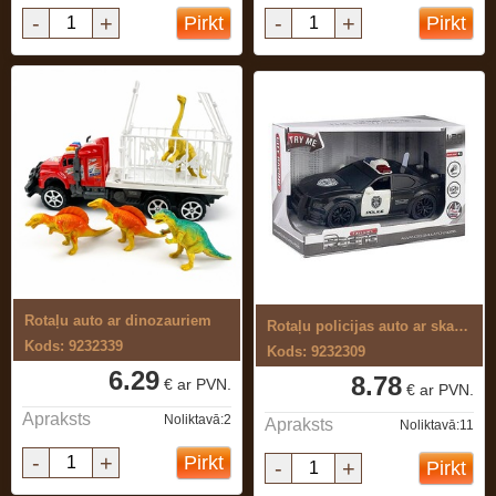
-
+
-
+
Pirkt
Pirkt
Rotaļu auto ar dinozauriem
Rotaļu policijas auto ar skaņu un gaismu
Kods: 9232339
Kods: 9232309
6.29
8.78
€ ar PVN.
€ ar PVN.
Apraksts
Noliktavā:2
Apraksts
Noliktavā:11
-
+
Pirkt
-
+
Pirkt