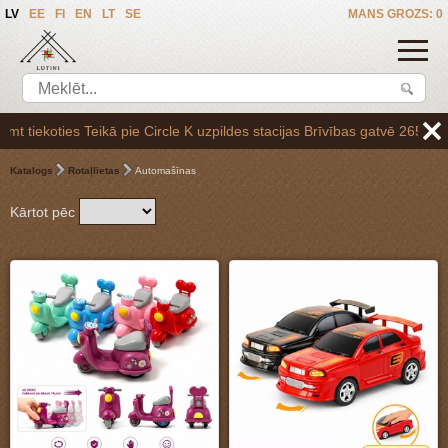
LV
EE
FI
EN
LT
SE
MANS GROZS: 0
uzpildes stacijas Brīvības gatvē 265,vai arī Baltezerā, vienojoties pa
Katalogs
Rotaļlietas
Automašīnas
Kārtot pēc