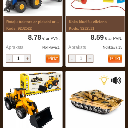
Rotaļu traktors ar piekabi ar baterijām
Koka klucīšu vilciens
Kods: 9232522
Kods: 9232531
8.78
8.59
€ ar PVN.
€ ar PVN.
Apraksts
Apraksts
Noliktavā:1
Noliktavā:15
-
+
-
+
Pirkt
Pirkt