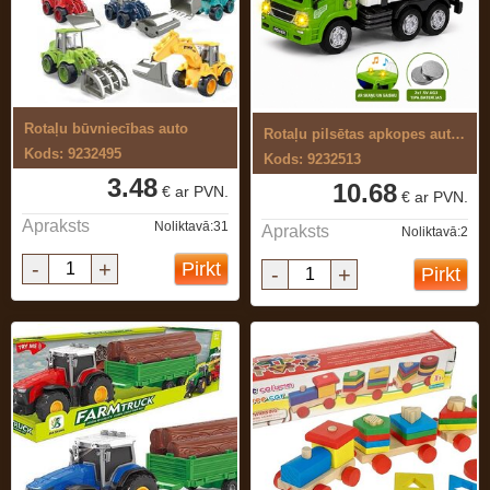
Rotaļu būvniecības auto
Rotaļu pilsētas apkopes auto,ar skaņu ...
Kods: 9232495
Kods: 9232513
3.48
10.68
€ ar PVN.
€ ar PVN.
Apraksts
Noliktavā:31
Apraksts
Noliktavā:2
-
+
Pirkt
-
+
Pirkt