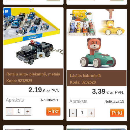
Rotaļu auto- piekariņš, metāla
Lācītis kabrioletā
Kods: 9232525
Kods: 9232520
2.19
3.39
€ ar PVN.
€ ar PVN.
Apraksts
Noliktavā:13
Apraksts
Noliktavā:15
-
+
Pirkt
-
+
Pirkt