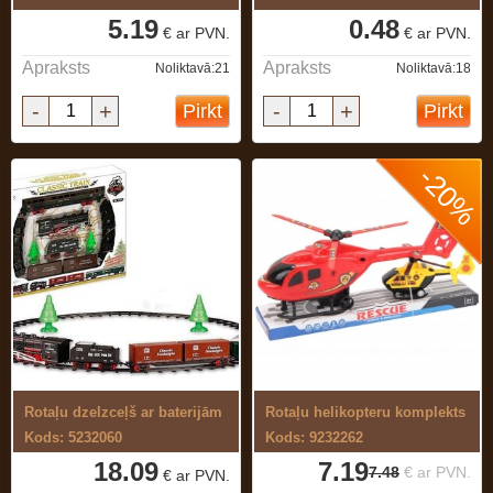
5.19
0.48
€ ar PVN.
€ ar PVN.
Apraksts
Apraksts
Noliktavā:21
Noliktavā:18
-
+
-
+
Pirkt
Pirkt
-20%
Rotaļu dzelzceļš ar baterijām
Rotaļu helikopteru komplekts
Kods: 5232060
Kods: 9232262
18.09
7.19
7.48
€ ar PVN.
€ ar PVN.