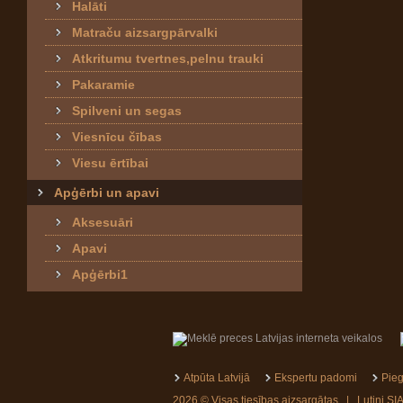
Halāti
Matraču aizsargpārvalki
Atkritumu tvertnes,pelnu trauki
Pakaramie
Spilveni un segas
Viesnīcu čības
Viesu ērtībai
Apģērbi un apavi
Aksesuāri
Apavi
Apģērbi1
Atpūta Latvijā
Ekspertu padomi
Pieg
2026 © Visas tiesības aizsargātas | Lutini 