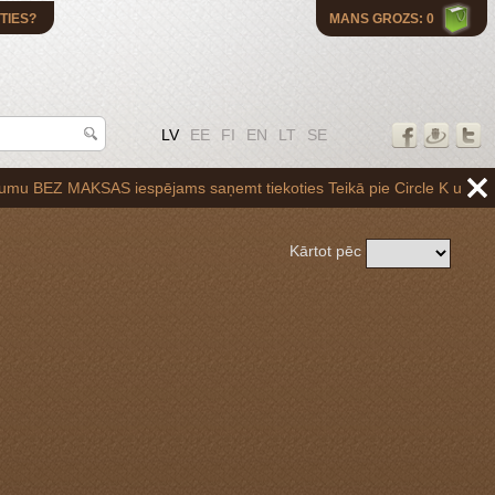
TIES?
MANS GROZS: 0
LV
EE
FI
EN
LT
SE
 MAKSAS iespējams saņemt tiekoties Teikā pie Circle K uzpildes stacija
Kārtot pēc