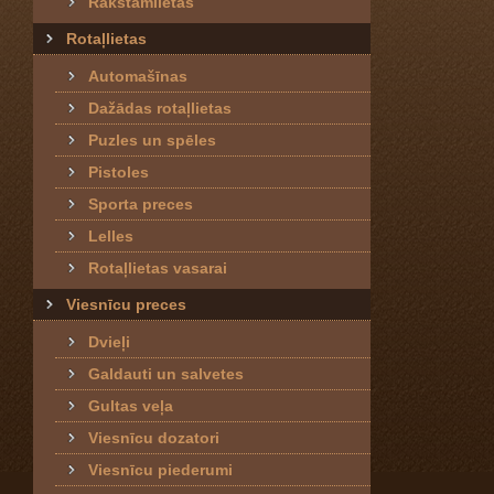
Rakstāmlietas
Rotaļlietas
Automašīnas
Dažādas rotaļlietas
Puzles un spēles
Pistoles
Sporta preces
Lelles
Rotaļlietas vasarai
Viesnīcu preces
Dvieļi
Galdauti un salvetes
Gultas veļa
Viesnīcu dozatori
Viesnīcu piederumi