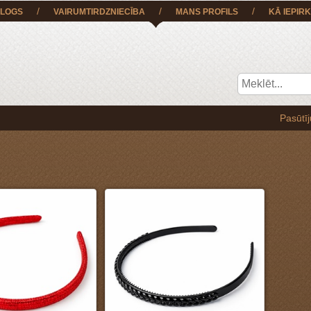
/
/
/
LOGS
VAIRUMTIRDZNIECĪBA
MANS PROFILS
KĀ IEPIRK
Pasūtījumu BEZ