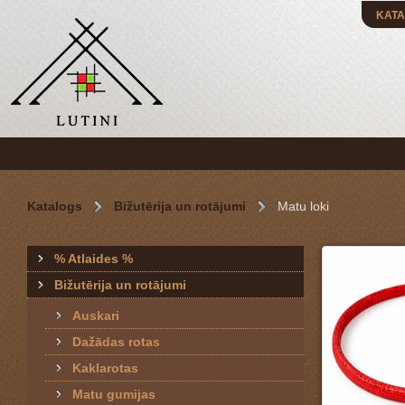
KATA
Katalogs
Bižutērija un rotājumi
Matu loki
% Atlaides %
Bižutērija un rotājumi
Auskari
Dažādas rotas
Kaklarotas
Matu gumijas