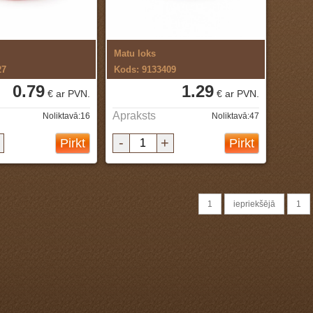
Matu loks
27
Kods: 9133409
0.79
1.29
€ ar PVN.
€ ar PVN.
Apraksts
Noliktavā:16
Noliktavā:47
-
+
Pirkt
Pirkt
1
iepriekšējā
1