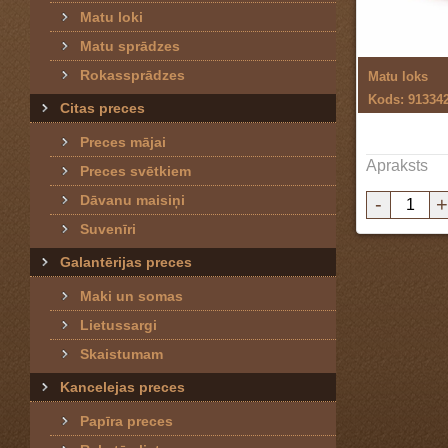
Matu loki
Matu sprādzes
Rokassprādzes
Matu loks
Kods: 91334
Citas preces
Preces mājai
Apraksts
Preces svētkiem
Dāvanu maisiņi
-
+
Suvenīri
Galantērijas preces
Maki un somas
Lietussargi
Skaistumam
Kancelejas preces
Papīra preces