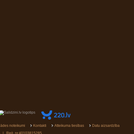
ādes noteikumi
Kontakti
Atteikuma tiesības
Datu aizsardzība
SIA | Reģ. nr.40103815285