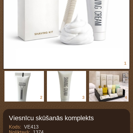
1
2
3
4
Viesnīcu skūšanās komplekts
Kods:
VE413
Noliktavā:
1374