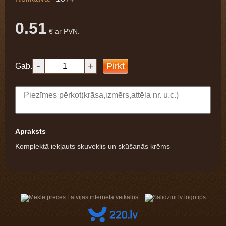
0.51
€ ar PVN.
-
+
Pirkt
Gab.
Apraksts
Komplektā iekļauts skuveklis un skūšanās krēms