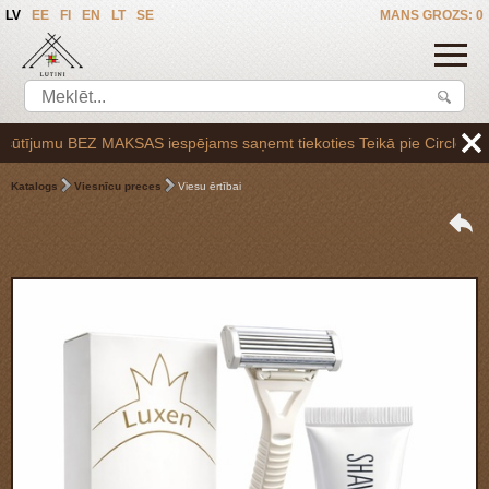
LV
EE
FI
EN
LT
SE
MANS GROZS: 0
tījumu BEZ MAKSAS iespējams saņemt tiekoties Teikā pie Circle K uzpil
Katalogs
Viesnīcu preces
Viesu ērtībai