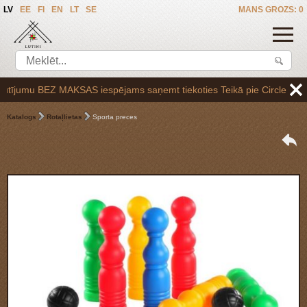
LV
EE
FI
EN
LT
SE
MANS GROZS: 0
ījumu BEZ MAKSAS iespējams saņemt tiekoties Teikā pie Circle K uzpilde
Katalogs
Rotaļlietas
Sporta preces