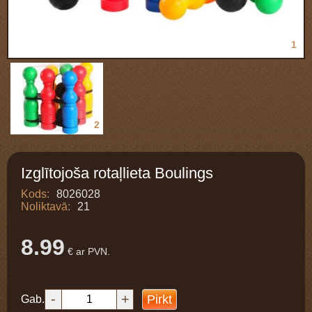
1
2
Izglītojoša rotaļlieta Boulings
Kods:
8026028
Noliktavā:
21
8.99
€ ar PVN.
-
+
Pirkt
Gab.