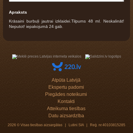
Apraksts
Krāsaini burbuļi jautrai izklaidei.Tilpums 48 ml. Neskalināt!
Neputot! iepakojumā 24 gab.
Atpūta Latvijā
Ekspertu padomi
Piegādes noteikumi
Kontakti
Atteikuma tiesības
Datu aizsardzība
2026 © Visas tiesības aizsargātas | Lutini SIA | Reģ. nr.40103815285