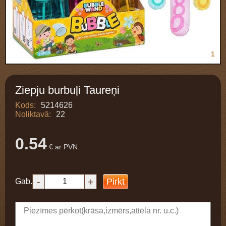
1
Ziepju burbuļi Taureņi
Kods:
5214626
Noliktavā:
22
0.54
€ ar PVN.
-
+
Pirkt
Gab.