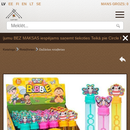
LV
EE
FI
EN
LT
SE
MANS GROZS: 0
umu BEZ MAKSAS iespējams saņemt tiekoties Teikā pie Circle K uzpildes
Katalogs
Rotaļlietas
Dažādas rotaļlietas