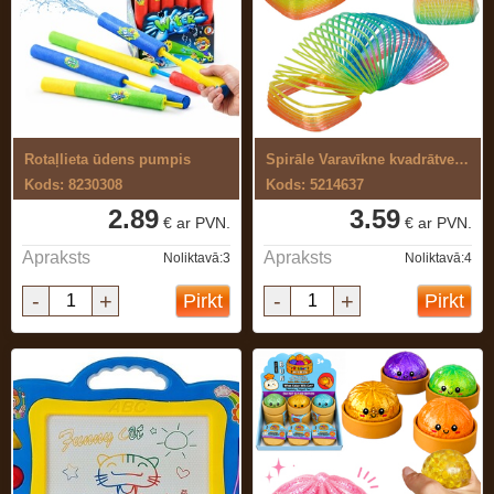
Rotaļlieta ūdens pumpis
Spirāle Varavīkne kvadrātveida
Kods: 8230308
Kods: 5214637
2.89
3.59
€ ar PVN.
€ ar PVN.
Apraksts
Apraksts
Noliktavā:3
Noliktavā:4
-
+
-
+
Pirkt
Pirkt