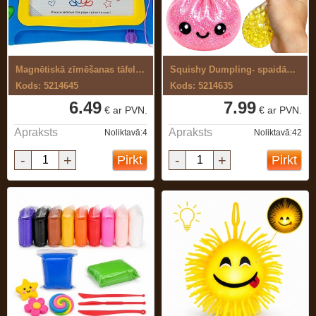
Magnētiskā zīmēšanas tāfele ar ...
Squishy Dumpling- spaidāma rotaļlieta ...
Kods: 5214645
Kods: 5214635
6.49
7.99
€ ar PVN.
€ ar PVN.
Apraksts
Apraksts
Noliktavā:4
Noliktavā:42
-
+
-
+
Pirkt
Pirkt