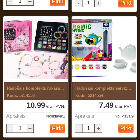
-
+
Pirkt
-
+
Pirkt
Radošais komplekts rokassprādžu ...
Radošais komplekts servīzes krāsošanai
Kods: 5214558
Kods: 5214554
10.99
7.49
€ ar PVN.
€ ar PVN.
Apraksts
Apraksts
Noliktavā:2
Noliktavā:9
-
+
-
+
Pirkt
Pirkt