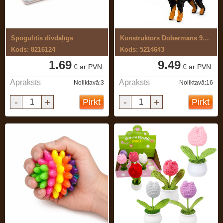
Spogulītis divdaļīgs
Konstruktors Dobermans 950 el.
Kods: 8216124
Kods: 5214643
1.69
9.49
€ ar PVN.
€ ar PVN.
Apraksts
Apraksts
Noliktavā:3
Noliktavā:16
-
+
-
+
Pirkt
Pirkt