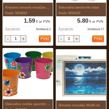
Krāsaina sensorā masāžas bumbiņa 7 cm
Dekoratīva tamborēta tulpe
Kods: 5214613
Kods: 8216123
1.59
5.80
€ ar PVN.
€ ar PVN.
Apraksts
Apraksts
Noliktavā:2
Noliktavā:27
-
+
-
+
Pirkt
Pirkt
Dekoratīvs metāla spainītis ziediem
Dimantu mozaīka 30x40 cm