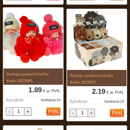
Atslēgu piekariņš-lellīte
Atslēgu piekariņš-lācītis
Kods: 8219045
Kods: 8219047
1.89
2.19
€ ar PVN.
€ ar PVN.
Apraksts
Noliktavā:20
Apraksts
Noliktavā:23
-
+
Pirkt
-
+
Pirkt