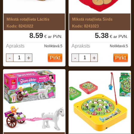
Mīkstā rotaļlieta Lācītis
Mīkstā rotaļlieta Sirds
Kods: 8241022
Kods: 8241023
8.59
5.38
€ ar PVN.
€ ar PVN.
Apraksts
Apraksts
Noliktavā:5
Noliktavā:5
-
+
-
+
Pirkt
Pirkt