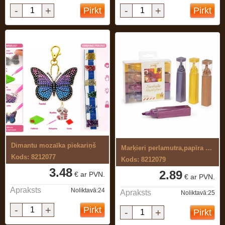
-
+
-
+
Pirkt
Pirkt
Dimantu mozaīka piekariņš
Marķieri perlamutra,papīra un metāla ...
Kods: 8212077
Kods: 8212079
3.48
2.89
€ ar PVN.
€ ar PVN.
Apraksts
Noliktavā:24
Apraksts
Noliktavā:25
-
+
Pirkt
-
+
Pirkt