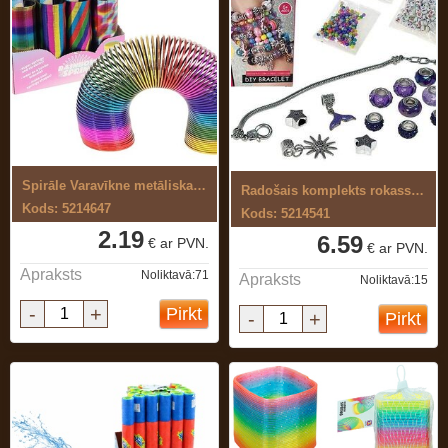
Spirāle Varavīkne metāliska krāsa
Radošais komplekts rokassprādžu ...
Kods: 5214647
Kods: 5214541
2.19
6.59
€ ar PVN.
€ ar PVN.
Apraksts
Noliktavā:71
Apraksts
Noliktavā:15
-
+
Pirkt
-
+
Pirkt