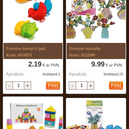
Formiņu kompl.6 gab.
Dimantu mozaīka
Kods: 8014033
Kods: 8212088
2.19
9.99
€ ar PVN.
€ ar PVN.
Apraksts
Apraksts
Noliktavā:3
Noliktavā:25
-
+
-
+
Pirkt
Pirkt