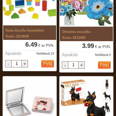
Koka klucīšu komplekts
Dimantu mozaīka
Kods: 5214649
Kods: 8212089
6.49
3.99
€ ar PVN.
€ ar PVN.
Apraksts
Noliktavā:19
Apraksts
Noliktavā:3
-
+
Pirkt
-
+
Pirkt