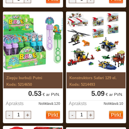
Ziepju burbuļi Putni
Konstruktors Safari 129 el.
Kods: 5214650
Kods: 5214493
0.53
5.09
€ ar PVN.
€ ar PVN.
Apraksts
Apraksts
Noliktavā:120
Noliktavā:10
-
+
-
+
Pirkt
Pirkt