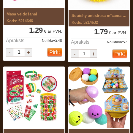
Masa veidošanai
Squishy antistresa mīcama rotaļlieta
Kods: 5214646
Kods: 5214632
1.29
1.79
€ ar PVN.
€ ar PVN.
Apraksts
Noliktavā:48
Apraksts
Noliktavā:57
-
+
Pirkt
-
+
Pirkt