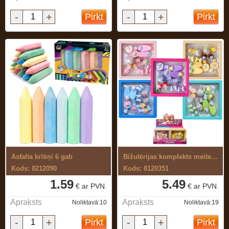
-
+
-
+
Pirkt
Pirkt
Asfalta krītiņi 6 gab
Bižutērijas komplekts meitenēm
Kods: 8212090
Kods: 8120351
1.59
5.49
€ ar PVN.
€ ar PVN.
Apraksts
Apraksts
Noliktavā:10
Noliktavā:19
-
+
-
+
Pirkt
Pirkt