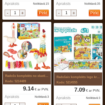
Apraksts
Apraksts
Noliktavā:15
Noliktavā:35
-
+
-
+
Pirkt
Pirkt
Radošs komplekts no elastīgas, ...
Radošais komplekts lego krāsošanai
Kods: 5214489
Kods: 5214555
9.14
7.09
€ ar PVN.
€ ar PVN.
Apraksts
Noliktavā:3
Apraksts
Noliktavā:3