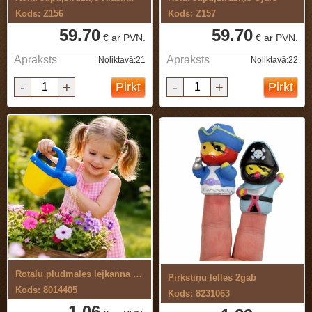
Kods: Z156
Kods: Z157
59.70
59.70
€ ar PVN.
€ ar PVN.
Apraksts
Apraksts
Noliktavā:21
Noliktavā:22
-
+
-
+
Pirkt
Pirkt
Rotaļu pludmales lejkanna bērniem
Pirkstiņu lelles 2gab
Kods: 8014405
Kods: 8231063
1.06