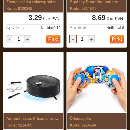
Ziemassvētku rokassprādze
Squishy Dumpling antistresa rotaļlieta ...
Kods: 8120348
Kods: 5214634
3.29
8.69
€ ar PVN.
€ ar PVN.
Apraksts
Apraksts
Noliktavā:10
Noliktavā:6
-
+
-
+
Pirkt
Pirkt
Automātiskais tīrīšanas robots – ...
Ūdensspēle
Kods: 5214309
Kods: 5214624