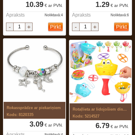
10.39
1.29
€ ar PVN.
€ ar PVN.
Apraksts
Apraksts
Noliktavā:4
Noliktavā:6
-
+
-
+
Pirkt
Pirkt
Rokassprādze ar piekariņiem
Rotaļlieta ar lidojošiem diskiem
Kods: 8120335
Kods: 5214527
3.09
6.79
€ ar PVN.
€ ar PVN.
Apraksts
Noliktavā:4