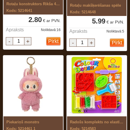
Rotaļu konstruktors Rikša 46 el.
Rotaļu makšķerēšanas spēle
Kods: 5214641
Kods: 5214648
2.80
5.99
€ ar PVN.
€ ar PVN.
Apraksts
Noliktavā:16
Apraksts
Noliktavā:5
-
+
Pirkt
-
+
Pirkt
Piekariņš monstrs
Radošs komplekts no elastīgas, ...
Kods: 5214461 1
Kods: 5214583