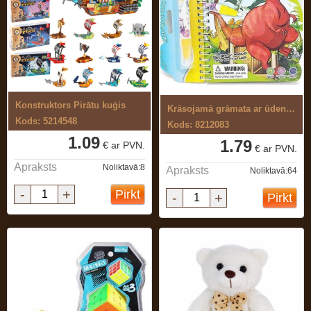
Konstruktors Pirātu kuģis
Krāsojamā grāmata ar ūdens flomasteri
Kods: 5214548
Kods: 8212083
1.09
1.79
€ ar PVN.
€ ar PVN.
Apraksts
Noliktavā:8
Apraksts
Noliktavā:64
-
+
Pirkt
-
+
Pirkt