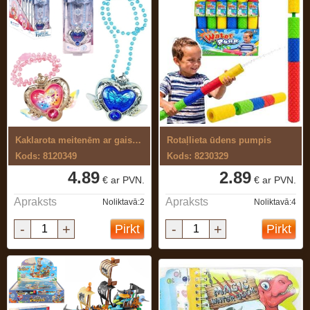
Kaklarota meitenēm ar gaismu un skaņu
Rotaļlieta ūdens pumpis
Kods: 8120349
Kods: 8230329
4.89
2.89
€ ar PVN.
€ ar PVN.
Apraksts
Apraksts
Noliktavā:2
Noliktavā:4
-
+
-
+
Pirkt
Pirkt