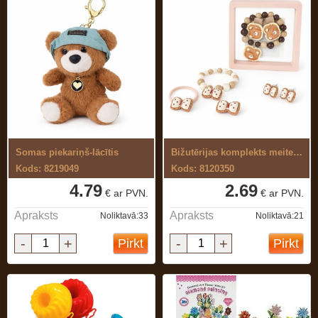
Somas piekariņš-lācītis
Bižutērijas komplekts meitenēm
Kods: 8219049
Kods: 8120350
4.79
2.69
€ ar PVN.
€ ar PVN.
Apraksts
Apraksts
Noliktavā:33
Noliktavā:21
-
+
-
+
Pirkt
Pirkt