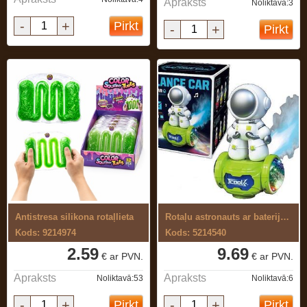
Apraksts
Noliktavā:3
-
+
Pirkt
-
+
Pirkt
Antistresa silikona rotaļlieta
Rotaļu astronauts ar baterijām
Kods: 9214974
Kods: 5214540
2.59
9.69
€ ar PVN.
€ ar PVN.
Apraksts
Apraksts
Noliktavā:53
Noliktavā:6
-
+
-
+
Pirkt
Pirkt