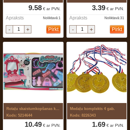
9.58
3.39
€ ar PVN.
€ ar PVN.
Apraksts
Apraksts
Noliktavā:1
Noliktavā:31
-
+
-
+
Pirkt
Pirkt
Rotaļu skaistumkopšanas komplekts ar ...
Medaļu komplekts 4 gab.
Kods: 5214644
Kods: 8226343
10.49
1.69
€ ar PVN.
€ ar PVN.