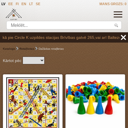
LV
EE
FI
EN
LT
SE
MANS GROZS: 0
Brīvības gatvē 265,vai arī Baltezerā, vienojoties par saņemšanas laik
Katalogs
Rotaļlietas
Dažādas rotaļlietas
Kārtot pēc