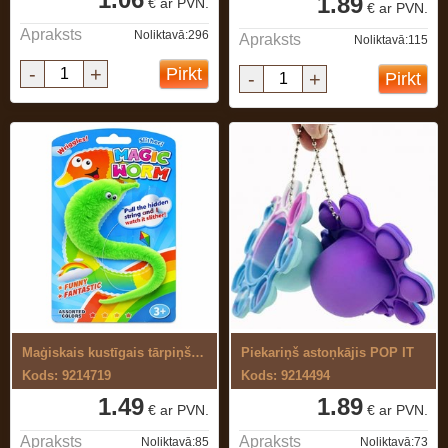
1.89
€ ar PVN.
€ ar PVN.
Apraksts
Noliktavā:296
Apraksts
Noliktavā:115
-
+
Pirkt
-
+
Pirkt
Maģiskais kustīgais tārpiņš ar slēpto ...
Piekariņš astoņkājis POP IT
Kods: 9214719
Kods: 9214494
1.49
1.89
€ ar PVN.
€ ar PVN.
Apraksts
Apraksts
Noliktavā:85
Noliktavā:73