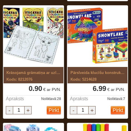
Krāsojamā grāmatiņa ar uzlīmēm
Pārslveida klucīšu konstruktors
Kods: 8212076
Kods: 5214628
0.90
6.99
€ ar PVN.
€ ar PVN.
Apraksts
Apraksts
Noliktavā:28
Noliktavā:7
-
+
-
+
Pirkt
Pirkt