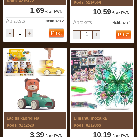
Kods: 8216122
Kods: 5214564
1.69
10.59
€ ar PVN.
€ ar PVN.
Apraksts
Noliktavā:2
Apraksts
Noliktavā:1
-
+
Pirkt
-
+
Pirkt
Lācītis kabrioletā
Dimantu mozaīka
Kods: 9232520
Kods: 8212085
3.39
10.19
€ ar PVN.
€ ar PVN.