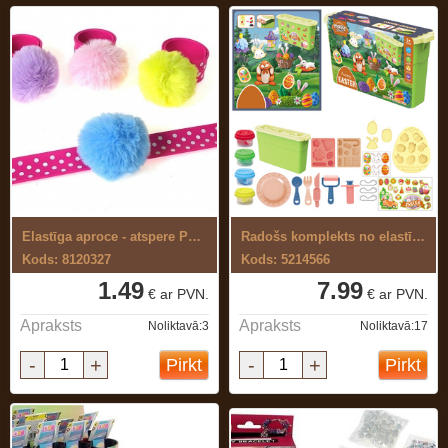
Elastīga aproce - atspere Pompon
Radošs komplekts no elastīgas, ...
Kods: 8120327
Kods: 5214566
1.49
7.99
€ ar PVN.
€ ar PVN.
Apraksts
Apraksts
Noliktavā:3
Noliktavā:17
-
+
-
+
Pirkt
Pirkt