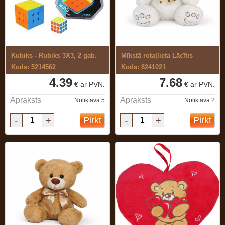
Kubiks - Rubiks 3X3, 2 gab.
Mīkstā rotaļlieta Lācītis
Kods: 5214562
Kods: 8241021
4.39
7.68
€ ar PVN.
€ ar PVN.
Apraksts
Apraksts
Noliktavā:5
Noliktavā:2
-
+
-
+
Pirkt
Pirkt