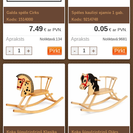
Galda spēle Cirks
Spēles kauliņi ejamie 1 gab.
Kods: 1514000
Kods: 9214748
7.49
0.05
€ ar PVN.
€ ar PVN.
Apraksts
Apraksts
Noliktavā:134
Noliktavā:9681
-
+
-
+
Pirkt
Pirkt
Koka šūpuļzirdziņš Klasika
Koka šūpuļzirdziņš Ojārs