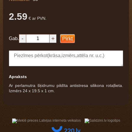
2.59
€ ar PVN.
-
+
Pirkt
Gab.
Apraksts
Ar perlamutra šķidrumu pildīta antistresa silikona rotaļlieta.
Izmērs 24 x 19.5 x 1 cm.