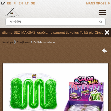
LV
EE
FI
EN
LT
SE
MANS GROZS: 0
jumu BEZ MAKSAS iespējams saņemt tiekoties Teikā pie Circle K uzpilde
Katalogs
Rotaļlietas
Dažādas rotaļlietas