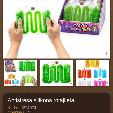
1
2
3
4
Antistresa silikona rotaļlieta
Kods:
9214974
Noliktavā:
53