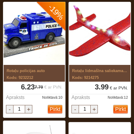
-19%
Rotaļu policijas auto
Rotaļu lidmašīna saliekama ar gaismu
Kods: 9232212
Kods: 9214275
6.23
3.99
7.70
€ ar PVN.
€ ar PVN.
Apraksts
Apraksts
Noliktavā:10
Noliktavā:12
-
+
-
+
Pirkt
Pirkt