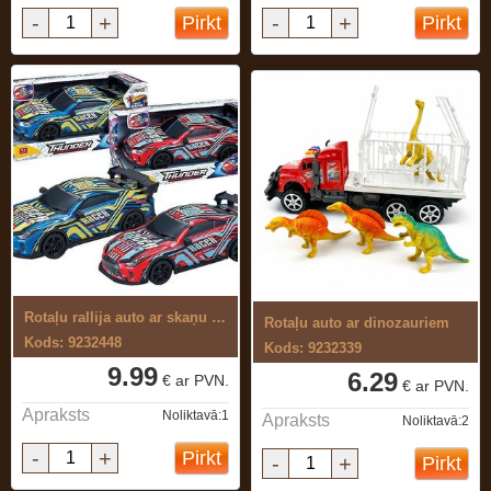
-
+
-
+
Pirkt
Pirkt
Rotaļu rallija auto ar skaņu un gaismu
Rotaļu auto ar dinozauriem
Kods: 9232448
Kods: 9232339
9.99
6.29
€ ar PVN.
€ ar PVN.
Apraksts
Noliktavā:1
Apraksts
Noliktavā:2
-
+
Pirkt
-
+
Pirkt