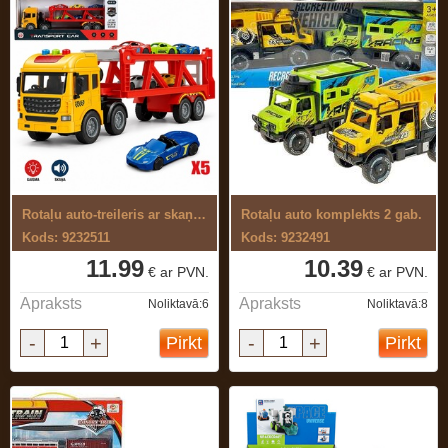
Rotaļu auto-treileris ar skaņu ,gaismu ...
Rotaļu auto komplekts 2 gab.
Kods: 9232511
Kods: 9232491
11.99
10.39
€ ar PVN.
€ ar PVN.
Apraksts
Apraksts
Noliktavā:6
Noliktavā:8
-
+
-
+
Pirkt
Pirkt