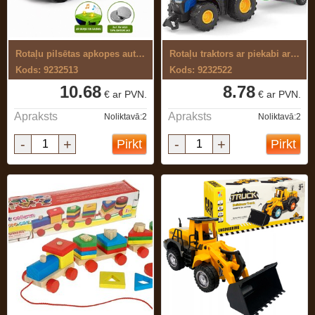
Rotaļu pilsētas apkopes auto,ar skaņu ...
Rotaļu traktors ar piekabi ar baterijām
Kods: 9232513
Kods: 9232522
10.68
8.78
€ ar PVN.
€ ar PVN.
Apraksts
Apraksts
Noliktavā:2
Noliktavā:2
-
+
-
+
Pirkt
Pirkt