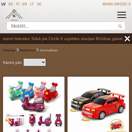
LV
EE
FI
EN
LT
SE
MANS GROZS: 0
K uzpildes stacijas Brīvības gatvē 265,vai arī Baltezerā, vienojoties
Katalogs
Rotaļlietas
Automašīnas
Kārtot pēc