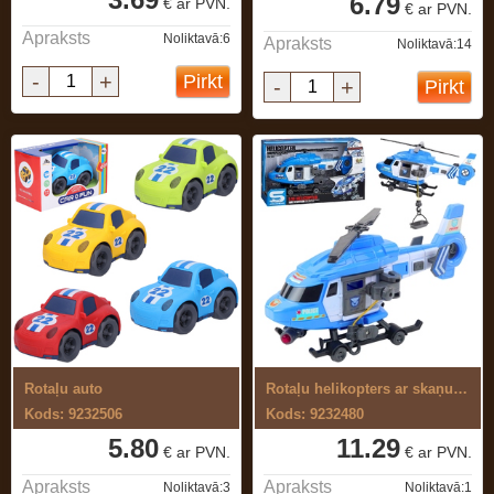
6.79
€ ar PVN.
€ ar PVN.
Apraksts
Noliktavā:6
Apraksts
Noliktavā:14
-
+
Pirkt
-
+
Pirkt
Rotaļu auto
Rotaļu helikopters ar skaņu un gaismu
Kods: 9232506
Kods: 9232480
5.80
11.29
€ ar PVN.
€ ar PVN.
Apraksts
Apraksts
Noliktavā:3
Noliktavā:1