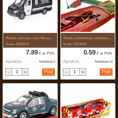
Rotaļu policijas auto Mersedes-Benz ...
Rotaļu lidmašīnas saliekams modelis
Kods: 8032231
Kods: 9214611
7.89
0.59
€ ar PVN.
€ ar PVN.
Apraksts
Apraksts
Noliktavā:4
Noliktavā:14
-
+
-
+
Pirkt
Pirkt