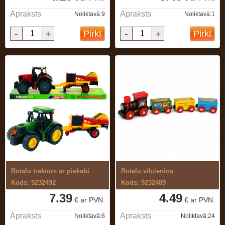
Apraksts
Apraksts
Noliktavā:9
Noliktavā:1
-
+
-
+
Pirkt
Pirkt
Rotaļu traktors ar piekabi
Rotaļu vilcieniņs
Kods: 9232492
Kods: 9232489
7.39
4.49
€ ar PVN.
€ ar PVN.
Apraksts
Apraksts
Noliktavā:6
Noliktavā:24