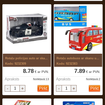
Rotaļu policijas auto ar skaņu un gaismu
Rotaļu autobuss ar skanu un gaismu
Kods: 9232309
Kods: 9232383
8.78
7.89
€ ar PVN.
€ ar PVN.
Apraksts
Apraksts
Noliktavā:13
Noliktavā:2
-
+
-
+
Pirkt
Pirkt