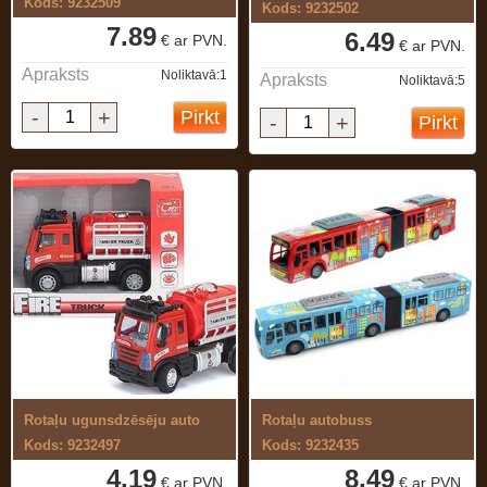
Kods: 9232509
Kods: 9232502
7.89
6.49
€ ar PVN.
€ ar PVN.
Apraksts
Noliktavā:1
Apraksts
Noliktavā:5
-
+
Pirkt
-
+
Pirkt
Rotaļu ugunsdzēsēju auto
Rotaļu autobuss
Kods: 9232497
Kods: 9232435
4.19
8.49
€ ar PVN.
€ ar PVN.