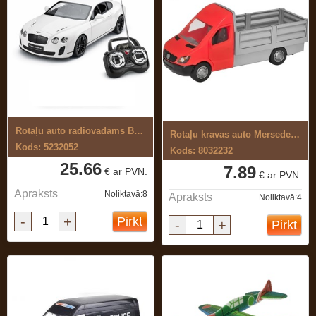
Rotaļu auto radiovadāms Bentley 1:24
Rotaļu kravas auto Mersedes-Benz ...
Kods: 5232052
Kods: 8032232
25.66
7.89
€ ar PVN.
€ ar PVN.
Apraksts
Noliktavā:8
Apraksts
Noliktavā:4
-
+
Pirkt
-
+
Pirkt