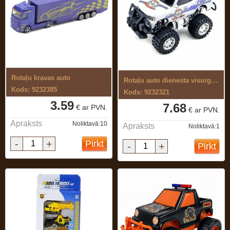
Rotaļu kravas auto
Rotaļu auto dienesta visurgājējs
Kods: 9232385
Kods: 9232321
3.59
7.68
€ ar PVN.
€ ar PVN.
Apraksts
Noliktavā:10
Apraksts
Noliktavā:1
-
+
Pirkt
-
+
Pirkt