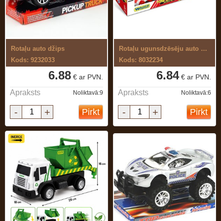
Rotaļu auto džips
Rotaļu ugunsdzēsēju auto komplekts
Kods: 9232033
Kods: 8032234
6.88
6.84
€ ar PVN.
€ ar PVN.
Apraksts
Apraksts
Noliktavā:9
Noliktavā:6
-
+
-
+
Pirkt
Pirkt