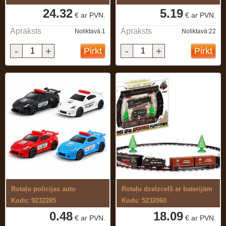
24.32
5.19
€ ar PVN.
€ ar PVN.
Apraksts
Apraksts
Noliktavā:1
Noliktavā:22
-
+
-
+
Pirkt
Pirkt
Rotaļu policijas auto
Rotaļu dzelzceļš ar baterijām
Kods: 9232285
Kods: 5232060
0.48
18.09
€ ar PVN.
€ ar PVN.