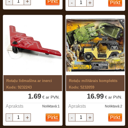
-
+
Pirkt
-
+
Pirkt
Rotaļu lidmašīna ar inerci
Rotaļu militārais komplekts
Kods: 9232243
Kods: 5232059
1.69
16.99
€ ar PVN.
€ ar PVN.
Apraksts
Apraksts
Noliktavā:1
Noliktavā:2
-
+
-
+
Pirkt
Pirkt