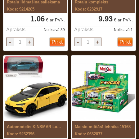
Rotaļu lidmašīna saliekama
Rotaļu komplekts
Kods: 9214265
Kods: 8232917
1.06
9.93
€ ar PVN.
€ ar PVN.
Apraksts
Apraksts
Noliktavā:89
Noliktavā:1
-
+
-
+
Pirkt
Pirkt
Automodelis KiNSMAR Lamborghini Urus ...
Maisto militārā tehnika 15168
Kods: 9232396
Kods: 0632037