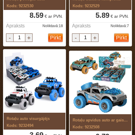
Kods: 9232530
Kods: 9232529
8.59
5.89
€ ar PVN.
€ ar PVN.
Apraksts
Apraksts
Noliktavā:18
Noliktavā:7
-
+
-
+
Pirkt
Pirkt
Rotaļu auto visurgājējs
Rotaļu apvidus auto ar gaismu un skaņu
Kods: 9232494
Kods: 9232508
3.69