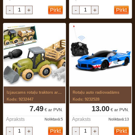
-
+
-
+
Pirkt
Pirkt
Izjaucams rotaļu traktors ar piekabi
Rotaļu auto radiovadāms
Kods: 9232447
Kods: 9232528
7.49
13.00
€ ar PVN.
€ ar PVN.
Apraksts
Apraksts
Noliktavā:5
Noliktavā:13
-
+
-
+
Pirkt
Pirkt