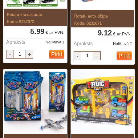
Rotaļu kravas auto
Rotaļu auto džips
Kods: 9232072
Kods: 8232871
5.99
9.12
€ ar PVN.
€ ar PVN.
Apraksts
Noliktavā:1
Apraksts
Noliktavā:2
-
+
Pirkt
-
+
Pirkt