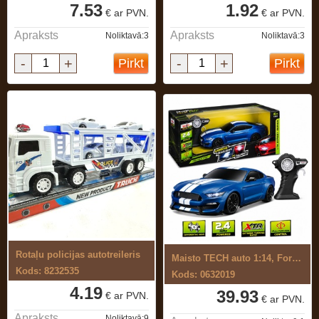
7.53
1.92
€ ar PVN.
€ ar PVN.
Apraksts
Apraksts
Noliktavā:3
Noliktavā:3
-
+
-
+
Pirkt
Pirkt
Rotaļu policijas autotreileris
Maisto TECH auto 1:14, Ford Shelby ...
Kods: 8232535
Kods: 0632019
4.19
39.93
€ ar PVN.
€ ar PVN.
Apraksts
Noliktavā:9