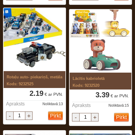
Rotaļu auto- piekariņš, metāla
Lācītis kabrioletā
Kods: 9232525
Kods: 9232520
2.19
3.39
€ ar PVN.
€ ar PVN.
Apraksts
Noliktavā:13
Apraksts
Noliktavā:15
-
+
Pirkt
-
+
Pirkt