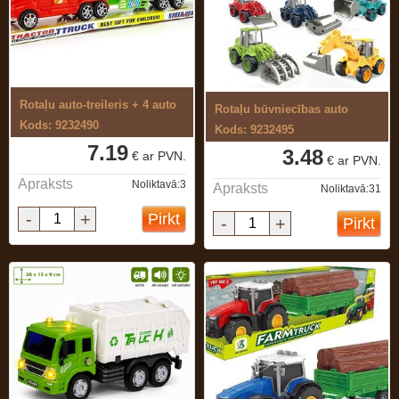
Rotaļu auto-treileris + 4 auto
Rotaļu būvniecības auto
Kods: 9232490
Kods: 9232495
7.19
3.48
€ ar PVN.
€ ar PVN.
Apraksts
Noliktavā:3
Apraksts
Noliktavā:31
-
+
Pirkt
-
+
Pirkt