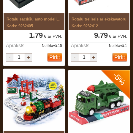
Rotaļu sacīkšu auto modelis, metāla
Rotaļu treileris ar ekskavatoru
Kods: 9232405
Kods: 9232412
1.79
9.79
€ ar PVN.
€ ar PVN.
Apraksts
Apraksts
Noliktavā:15
Noliktavā:1
-
+
-
+
Pirkt
Pirkt
-5%