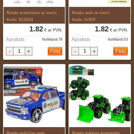
Rotaļu motorolers ar inerci
Rotaļu auto ar inerci
Kods: 9232261
Kods: A1919
1.82
1.82
€ ar PVN.
€ ar PVN.
Apraksts
Apraksts
Noliktavā:78
Noliktavā:53
-
+
-
+
Pirkt
Pirkt
Rotaļu policijas auto
Rotaļu traktoru komplekts