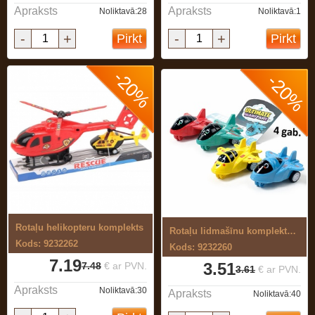
Apraksts
Apraksts
Noliktavā:28
Noliktavā:1
-
+
-
+
Pirkt
Pirkt
-20%
-20%
Rotaļu helikopteru komplekts
Rotaļu lidmašīnu komplekts 4 gab.
Kods: 9232262
Kods: 9232260
7.19
3.51
7.48
€ ar PVN.
3.61
€ ar PVN.
Apraksts
Noliktavā:30
Apraksts
Noliktavā:40