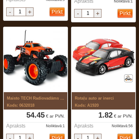
Apraksts
Noliktavā:1
-
+
Pirkt
-
+
Pirkt
Maisto TECH Radiovadāms rotaļu auto ...
Rotaļu auto ar inerci
Kods: 0632018
Kods: A1920
54.45
1.82
€ ar PVN.
€ ar PVN.
Apraksts
Apraksts
Noliktavā:1
Noliktavā:56
-
+
-
+
Pirkt
Pirkt