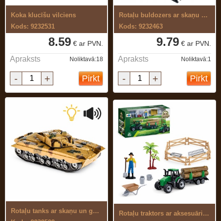
Koka klucīšu vilciens
Rotaļu buldozers ar skaņu un gaismu
Kods: 9232531
Kods: 9232463
8.59
9.79
€ ar PVN.
€ ar PVN.
Apraksts
Apraksts
Noliktavā:18
Noliktavā:1
-
+
-
+
Pirkt
Pirkt
Rotaļu tanks ar skaņu un gaismu
Rotaļu traktors ar aksesuāriem