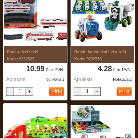
Rotaļu dzelzceļš
Rotaļu kosmiskais visurgājējs
Kods: 9232523
Kods: 9232519
10.99
4.28
€ ar PVN.
€ ar PVN.
Apraksts
Apraksts
Noliktavā:1
Noliktavā:2
-
+
-
+
Pirkt
Pirkt