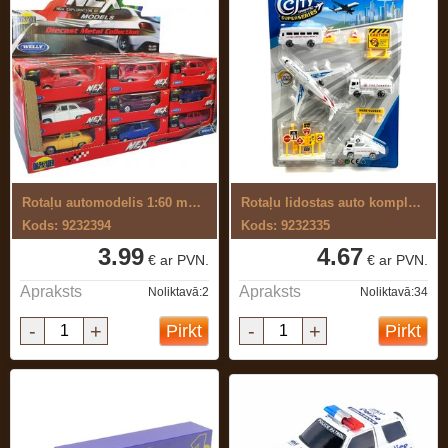
Rotaļu automodelis 1:60 metāla
Rotaļu lidostas auto komplekts
Kods: 9232394
Kods: 9232335
3.99
4.67
€ ar PVN.
€ ar PVN.
Apraksts
Apraksts
Noliktavā:2
Noliktavā:34
-
+
-
+
Pirkt
Pirkt