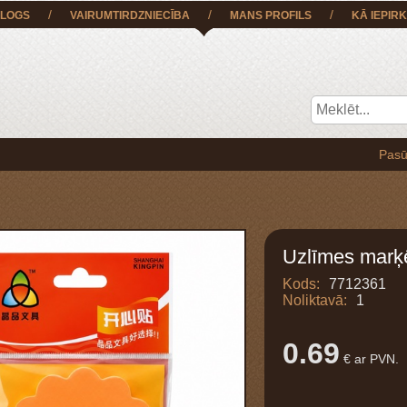
/
/
/
LOGS
VAIRUMTIRDZNIECĪBA
MANS PROFILS
KĀ IEPIRK
Pasūtījumu BE
Uzlīmes marķ
Kods:
7712361
Noliktavā:
1
0.69
€ ar PVN.