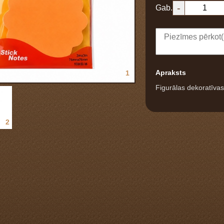
-
Gab.
Apraksts
1
Figurālas dekoratīva
2