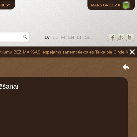
TIES?
MANS GROZS: 0
LV
EE
FI
EN
LT
SE
Z MAKSAS iespējams saņemt tiekoties Teikā pie Circle K uzpildes staci
ēšanai