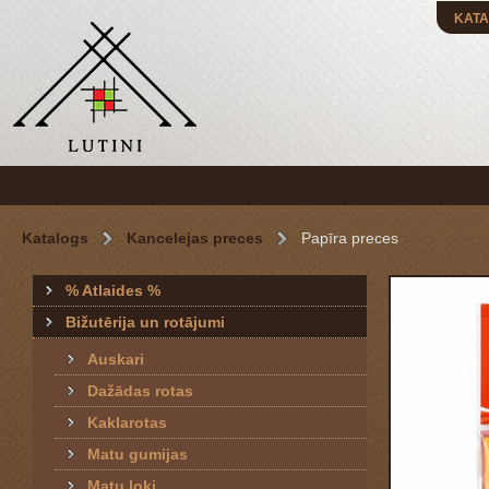
KATA
Katalogs
Kancelejas preces
Papīra preces
% Atlaides %
Bižutērija un rotājumi
Auskari
Dažādas rotas
Kaklarotas
Matu gumijas
Matu loki