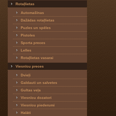
Rotaļlietas
Automašīnas
Dažādas rotaļlietas
Puzles un spēles
Pistoles
Sporta preces
Lelles
Rotaļlietas vasarai
Viesnīcu preces
Dvieļi
Galdauti un salvetes
Gultas veļa
Viesnīcu dozatori
Viesnīcu piederumi
Halāti