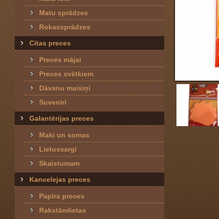
Matu sprādzes
Rokassprādzes
Citas preces
Preces mājai
Preces svētkiem
Dāvanu maisiņi
Suvenīri
Galantērijas preces
Maki un somas
Lietussargi
Skaistumam
Kancelejas preces
Papīra preces
Rakstāmlietas