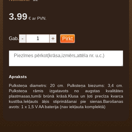
3.99
€ ar PVN.
-
+
Pirkt
Gab.
Apraksts
Pulksteņa diametrs: 20 cm. Pulksteņa biezums: 3,4 cm.
Pulksteņa rāmis izgatavots no augstas kvalitātes
plastmasas,tumši brūnā krāsā.Klusa un ļoti precīza kvarca
kustība.Iekļauts āķis stiprināšanai pie sienas.Barošanas
avots: 1 x 1,5 V AA baterija (nav iekļauta komplektā)