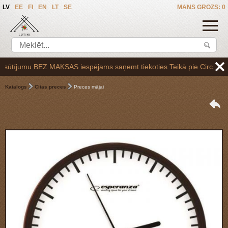
LV
EE
FI
EN
LT
SE
MANS GROZS: 0
tījumu BEZ MAKSAS iespējams saņemt tiekoties Teikā pie Circle K uzpil
Katalogs
Citas preces
Preces mājai