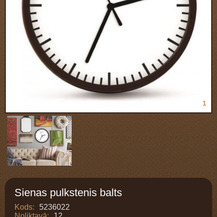
1
2
Sienas pulkstenis balts
Kods:
5236022
Noliktavā:
12