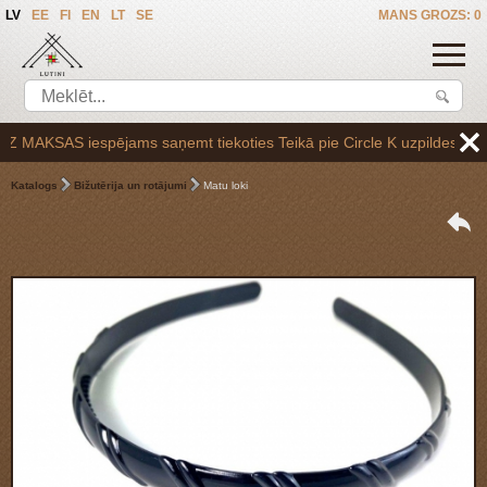
LV
EE
FI
EN
LT
SE
MANS GROZS: 0
AKSAS iespējams saņemt tiekoties Teikā pie Circle K uzpildes stacijas
Katalogs
Bižutērija un rotājumi
Matu loki