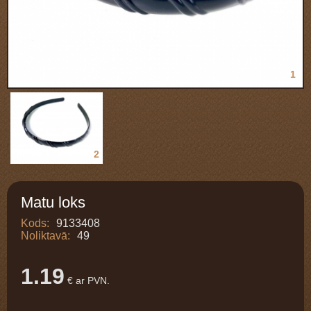
1
2
Matu loks
Kods:
9133408
Noliktavā:
49
1.19
€ ar PVN.