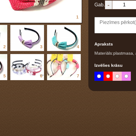
-
Gab.
1
Apraksts
2
3
4
Materiāls:plastmasa
Izvēlies krāsu
5
6
7