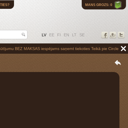
TIES?
MANS GROZS: 0
LV
EE
FI
EN
LT
SE
 BEZ MAKSAS iespējams saņemt tiekoties Teikā pie Circle K uzpildes st