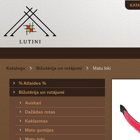
KATA
Katalogs
Bižutērija un rotājumi
Matu loki
% Atlaides %
Bižutērija un rotājumi
Auskari
Dažādas rotas
Kaklarotas
Matu gumijas
Matu loki