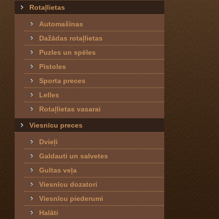
Rotaļlietas
Automašīnas
Dažādas rotaļlietas
Puzles un spēles
Pistoles
Sporta preces
Lelles
Rotaļlietas vasarai
Viesnīcu preces
Dvieļi
Galdauti un salvetes
Gultas veļa
Viesnīcu dozatori
Viesnīcu piederumi
Halāti