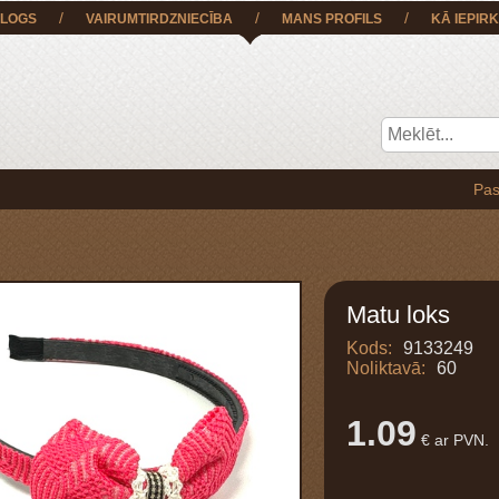
/
/
/
LOGS
VAIRUMTIRDZNIECĪBA
MANS PROFILS
KĀ IEPIRK
Pasūtījumu
Matu loks
Kods:
9133249
Noliktavā:
60
1.09
€ ar PVN.