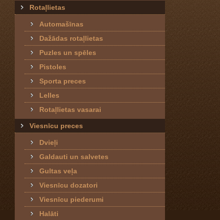
Rotaļlietas
Automašīnas
Dažādas rotaļlietas
Puzles un spēles
Pistoles
Sporta preces
Lelles
Rotaļlietas vasarai
Viesnīcu preces
Dvieļi
Galdauti un salvetes
Gultas veļa
Viesnīcu dozatori
Viesnīcu piederumi
Halāti