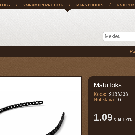
/
/
/
LOGS
VAIRUMTIRDZNIECĪBA
MANS PROFILS
KĀ IEPIRK
Pasūtījumu
Matu loks
Kods:
9133238
Noliktavā:
6
1.09
€ ar PVN.