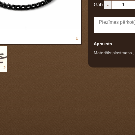
-
Gab.
1
Apraksts
Materiāls:plastmasa 
2