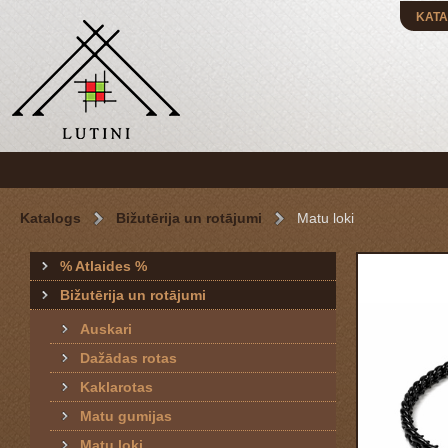
KATA
Katalogs
Bižutērija un rotājumi
Matu loki
% Atlaides %
Bižutērija un rotājumi
Auskari
Dažādas rotas
Kaklarotas
Matu gumijas
Matu loki