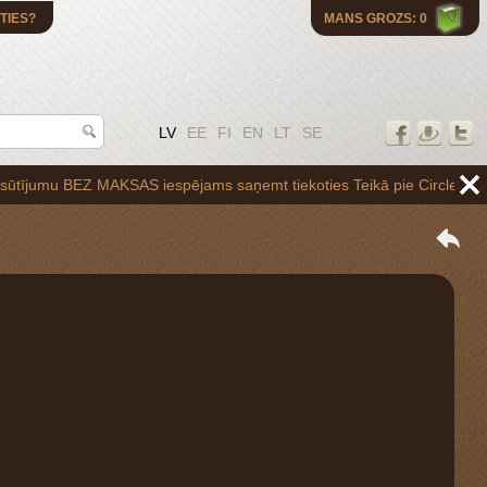
TIES?
MANS GROZS: 0
LV
EE
FI
EN
LT
SE
 BEZ MAKSAS iespējams saņemt tiekoties Teikā pie Circle K uzpildes st