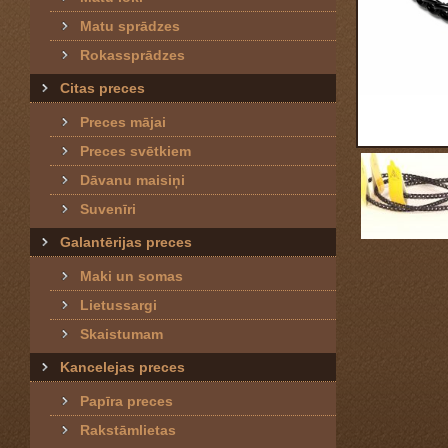
Matu sprādzes
Rokassprādzes
Citas preces
Preces mājai
Preces svētkiem
Dāvanu maisiņi
Suvenīri
Galantērijas preces
Maki un somas
Lietussargi
Skaistumam
Kancelejas preces
Papīra preces
Rakstāmlietas