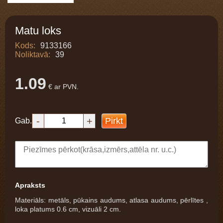
Matu loks
Kods:
9133166
Noliktavā:
39
1.09
€ ar PVN.
-
+
Pirkt
Gab.
Apraksts
Materiāls: metāls, pūkains audums, atlasa audums, pērlītes ,
loka platums 0.6 cm, vizuāli 2 cm.