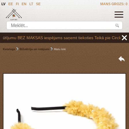
LV
EE
FI
EN
LT
SE
MANS GROZS: 0
ījumu BEZ MAKSAS iespējams saņemt tiekoties Teikā pie Circle K uzpild
Katalogs
Bižutērija un rotājumi
Matu loki