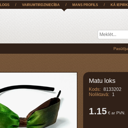
/
/
/
LOGS
VAIRUMTIRDZNIECĪBA
MANS PROFILS
KĀ IEPIRK
Pasūtījumu BEZ M
Matu loks
Kods:
8133202
Noliktavā:
1
1.15
€ ar PVN.