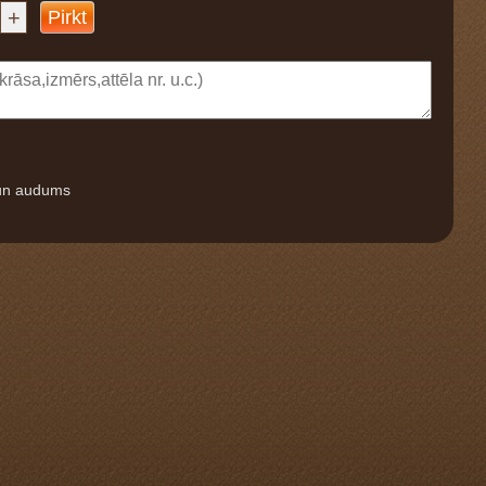
+
Pirkt
 un audums