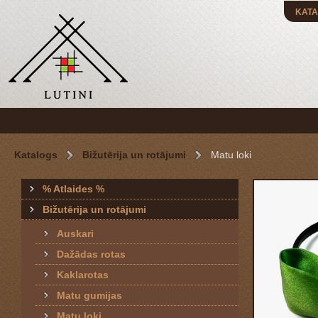
KATA
Katalogs
Bižutērija un rotājumi
Matu loki
% Atlaides %
Bižutērija un rotājumi
Auskari
Dažādas rotas
Kaklarotas
Matu gumijas
Matu loki