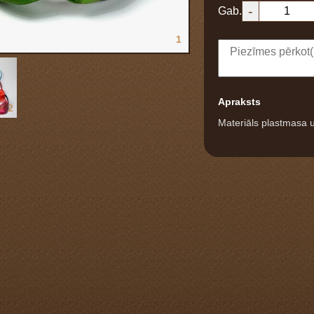
-
Gab.
1
Apraksts
2
Materiāls plastmasa