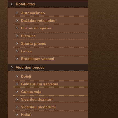
Rotaļlietas
Automašīnas
Dažādas rotaļlietas
Puzles un spēles
Pistoles
Sporta preces
Lelles
Rotaļlietas vasarai
Viesnīcu preces
Dvieļi
Galdauti un salvetes
Gultas veļa
Viesnīcu dozatori
Viesnīcu piederumi
Halāti