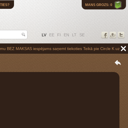
TIES?
MANS GROZS: 0
LV
EE
FI
EN
LT
SE
AKSAS iespējams saņemt tiekoties Teikā pie Circle K uzpildes stacijas