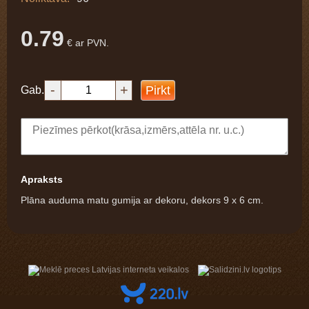
0.79
€ ar PVN.
-
+
Pirkt
Gab.
Apraksts
Plāna auduma matu gumija ar dekoru, dekors 9 x 6 cm.