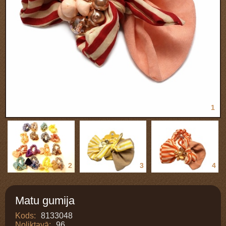
1
2
3
4
Matu gumija
Kods:
8133048
Noliktavā:
96