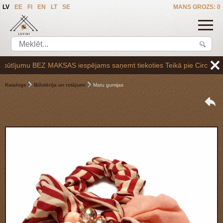
LV
EE
FI
EN
LT
SE
MANS GROZS: 0
tījumu BEZ MAKSAS iespējams saņemt tiekoties Teikā pie Circle K uzpil
Katalogs
Bižutērija un rotājumi
Matu gumijas