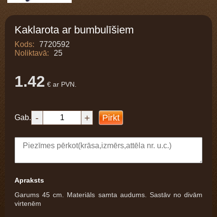
Kaklarota ar bumbulīšiem
Kods:
7720592
Noliktavā:
25
1.42
€ ar PVN.
-
+
Pirkt
Gab.
Apraksts
Garums 45 cm. Materiāls samta audums. Sastāv no divām
virtenēm