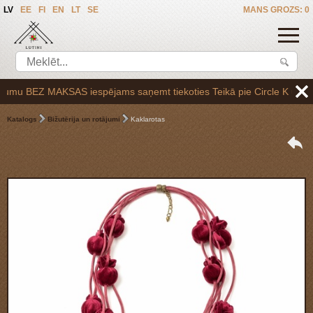
LV
EE
FI
EN
LT
SE
MANS GROZS: 0
mu BEZ MAKSAS iespējams saņemt tiekoties Teikā pie Circle K uzpildes s
Katalogs
Bižutērija un rotājumi
Kaklarotas