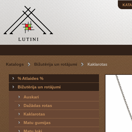
KATA
Katalogs
Bižutērija un rotājumi
Kaklarotas
% Atlaides %
Bižutērija un rotājumi
Auskari
Dažādas rotas
Kaklarotas
Matu gumijas
Matu loki