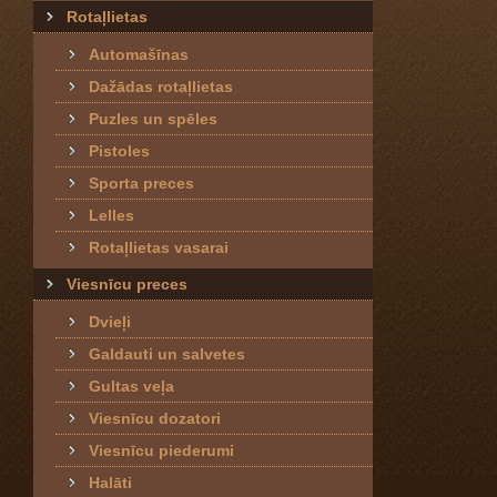
Rotaļlietas
Automašīnas
Dažādas rotaļlietas
Puzles un spēles
Pistoles
Sporta preces
Lelles
Rotaļlietas vasarai
Viesnīcu preces
Dvieļi
Galdauti un salvetes
Gultas veļa
Viesnīcu dozatori
Viesnīcu piederumi
Halāti