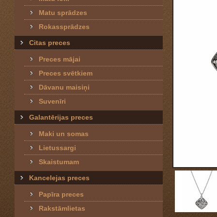
Matu sprādzes
Rokassprādzes
Citas preces
Preces mājai
Preces svētkiem
Dāvanu maisiņi
Suvenīri
Galantērijas preces
Maki un somas
Lietussargi
Skaistumam
Kancelejas preces
Papīra preces
Rakstāmlietas