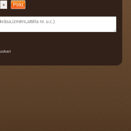
+
Pirkt
uskari