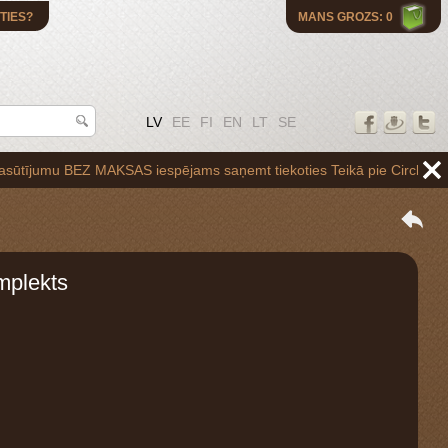
TIES?
MANS GROZS: 0
LV
EE
FI
EN
LT
SE
u BEZ MAKSAS iespējams saņemt tiekoties Teikā pie Circle K uzpildes s
mplekts