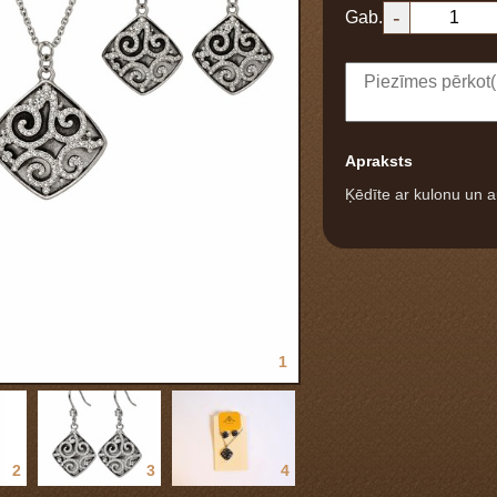
-
Gab.
Apraksts
Ķēdīte ar kulonu un a
1
2
3
4