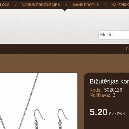
/
/
/
LOGS
VAIRUMTIRDZNIECĪBA
MANS PROFILS
KĀ IEPIRK
Pasūtījum
Bižutērijas ko
Kods:
5020116
Noliktavā:
3
5.20
€ ar PVN.