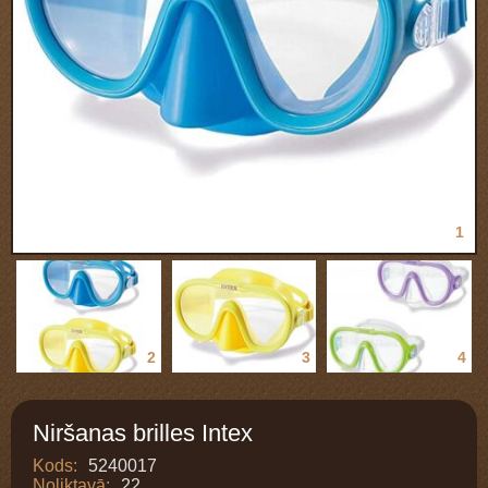
1
2
3
4
Niršanas brilles Intex
Kods:
5240017
Noliktavā:
22