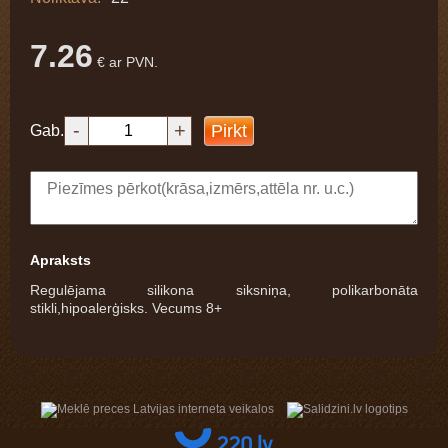
7.26
€ ar PVN.
-
+
Pirkt
Gab.
Apraksts
Regulējama silikona siksniņa, polikarbonāta
stikli,hipoalerģisks. Vecums 8+