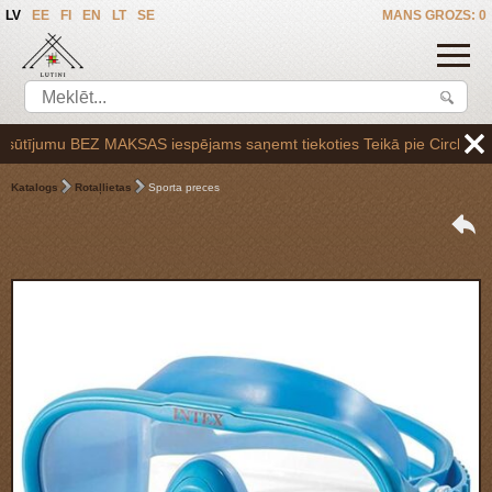
LV
EE
FI
EN
LT
SE
MANS GROZS: 0
ījumu BEZ MAKSAS iespējams saņemt tiekoties Teikā pie Circle K uzpild
Katalogs
Rotaļlietas
Sporta preces