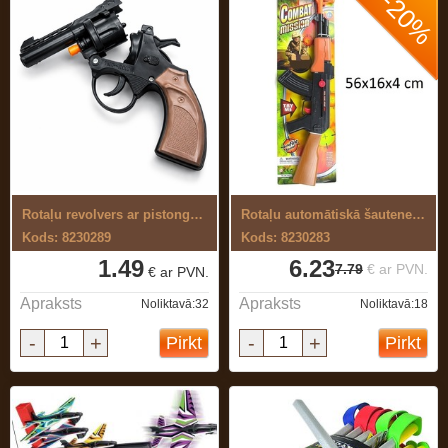
-20%
Rotaļu revolvers ar pistongām
Rotaļu automātiskā šautene AK47
Kods: 8230289
Kods: 8230283
1.49
6.23
7.79
€ ar PVN.
€ ar PVN.
Apraksts
Apraksts
Noliktavā:32
Noliktavā:18
-
+
-
+
Pirkt
Pirkt