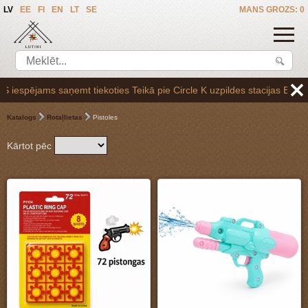
LV
EE
FI
EN
LT
SE
MANS GROZS: 0
ņemt tiekoties Teikā pie Circle K uzpildes stacijas Brīvības gatvē 265
Katalogs
Rotaļlietas
Pistoles
Kārtot pēc