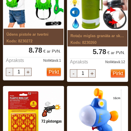
Ūdens pistole ar tvertni
Rotaļu miglas granāta ar skaņu un gaismu
Kods: 8230272
Kods: 8230260
8.78
5.78
€ ar PVN.
€ ar PVN.
Apraksts
Noliktavā:1
Apraksts
Noliktavā:12
-
+
Pirkt
-
+
Pirkt