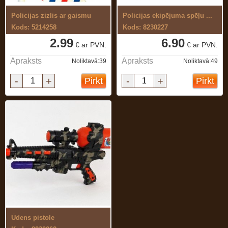
Policijas zizlis ar gaismu
Policijas ekipējuma spēļu ...
Kods: 5214258
Kods: 8230227
2.99
6.90
€ ar PVN.
€ ar PVN.
Apraksts
Apraksts
Noliktavā:39
Noliktavā:49
-
+
-
+
Pirkt
Pirkt
Ūdens pistole