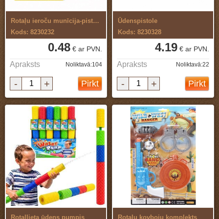
Rotaļu ieroču munīcija-pistongas 72 gab
Ūdenspistole
Kods: 8230232
Kods: 8230328
0.48
4.19
€ ar PVN.
€ ar PVN.
Apraksts
Apraksts
Noliktavā:104
Noliktavā:22
-
+
-
+
Pirkt
Pirkt
Rotaļlieta ūdens pumpis
Rotaļu kovboju komplekts