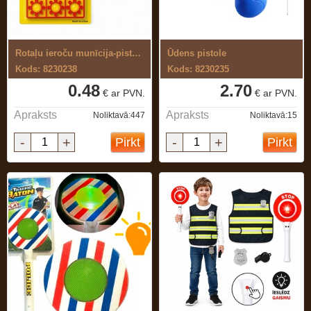
Rotaļu ieroču munīcija-pistongas 72 gab
Ūdens pistole
Kods: 8230238
Kods: 8230235
0.48
2.70
€ ar PVN.
€ ar PVN.
Apraksts
Apraksts
Noliktavā:447
Noliktavā:15
-
+
-
+
Pirkt
Pirkt