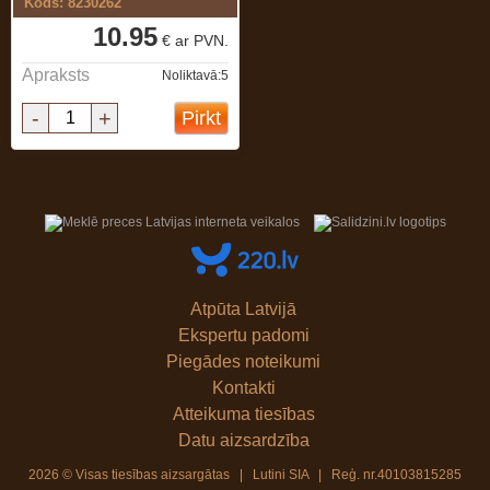
Kods: 8230262
10.95
€ ar PVN.
Apraksts
Noliktavā:5
-
+
Pirkt
Atpūta Latvijā
Ekspertu padomi
Piegādes noteikumi
Kontakti
Atteikuma tiesības
Datu aizsardzība
2026 © Visas tiesības aizsargātas | Lutini SIA | Reģ. nr.40103815285