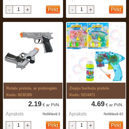
-
+
-
+
Pirkt
Pirkt
Rotaļu pistole, ar pistongām
Ziepju burbuļu pistole
Kods: 8230300
Kods: 5214471
2.19
4.69
€ ar PVN.
€ ar PVN.
Apraksts
Apraksts
Noliktavā:3
Noliktavā:42
-
+
-
+
Pirkt
Pirkt