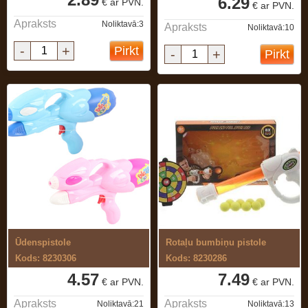
6.29
€ ar PVN.
€ ar PVN.
Apraksts
Noliktavā:3
Apraksts
Noliktavā:10
-
+
Pirkt
-
+
Pirkt
Ūdenspistole
Rotaļu bumbiņu pistole
Kods: 8230306
Kods: 8230286
4.57
7.49
€ ar PVN.
€ ar PVN.
Apraksts
Apraksts
Noliktavā:21
Noliktavā:13