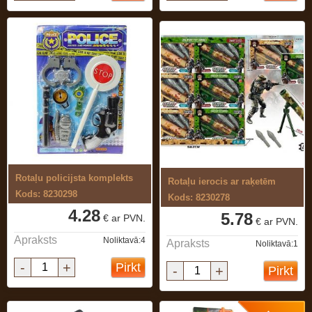
Rotaļu policijsta komplekts
Rotaļu ierocis ar raķetēm
Kods: 8230298
Kods: 8230278
4.28
5.78
€ ar PVN.
€ ar PVN.
Apraksts
Noliktavā:4
Apraksts
Noliktavā:1
-
+
Pirkt
-
+
Pirkt