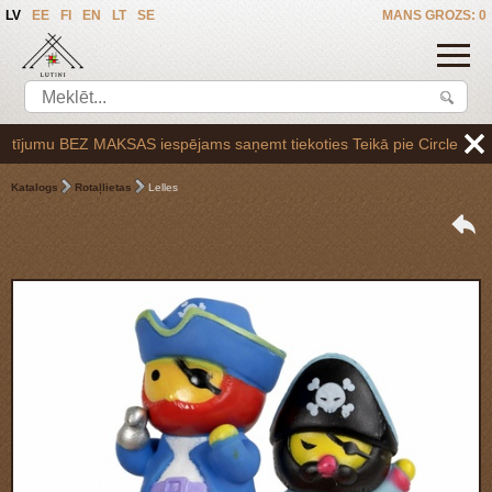
LV
EE
FI
EN
LT
SE
MANS GROZS: 0
jumu BEZ MAKSAS iespējams saņemt tiekoties Teikā pie Circle K uzpilde
Katalogs
Rotaļlietas
Lelles