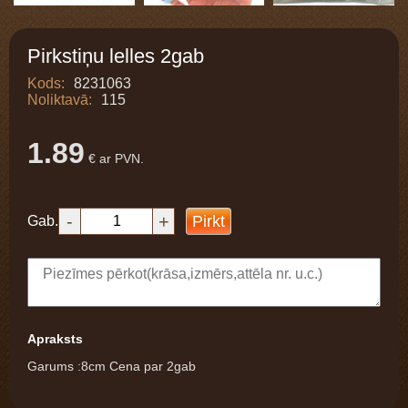
Pirkstiņu lelles 2gab
Kods:
8231063
Noliktavā:
115
1.89
€ ar PVN.
-
+
Pirkt
Gab.
Apraksts
Garums :8cm Cena par 2gab