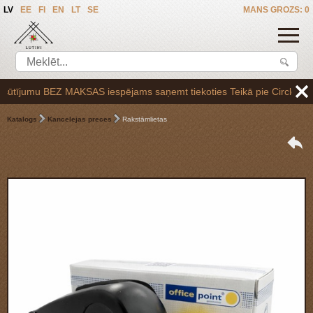
LV
EE
FI
EN
LT
SE
MANS GROZS: 0
tījumu BEZ MAKSAS iespējams saņemt tiekoties Teikā pie Circle K uzpild
Katalogs
Kancelejas preces
Rakstāmlietas