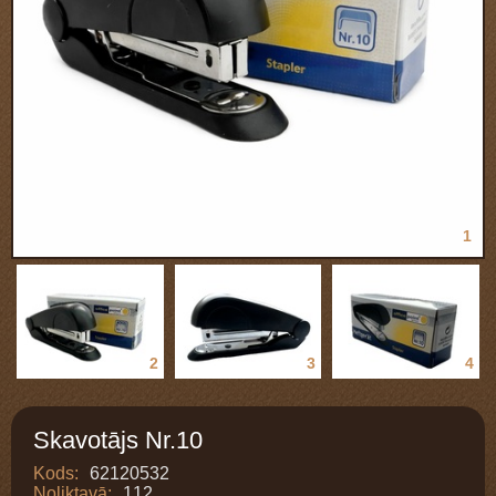
1
2
3
4
Skavotājs Nr.10
Kods:
62120532
Noliktavā:
112