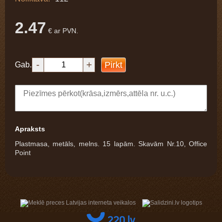
2.47
€ ar PVN.
-
+
Pirkt
Gab.
Apraksts
Plastmasa, metāls, melns. 15 lapām. Skavām Nr.10, Office
Point