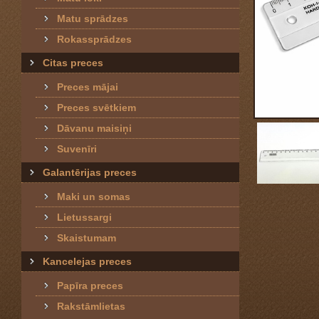
Matu sprādzes
Rokassprādzes
Citas preces
Preces mājai
Preces svētkiem
Dāvanu maisiņi
Suvenīri
Galantērijas preces
Maki un somas
Lietussargi
Skaistumam
Kancelejas preces
Papīra preces
Rakstāmlietas