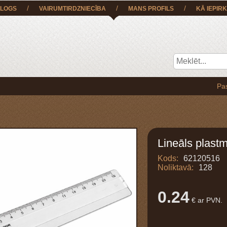
/
/
/
LOGS
VAIRUMTIRDZNIECĪBA
MANS PROFILS
KĀ IEPIRK
Pasūtījumu
Lineāls plast
Kods:
62120516
Noliktavā:
128
0.24
€ ar PVN.