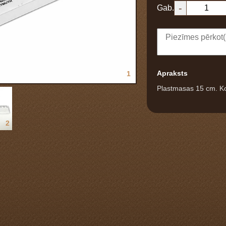
-
Gab.
Apraksts
1
Plastmasas 15 cm. K
2