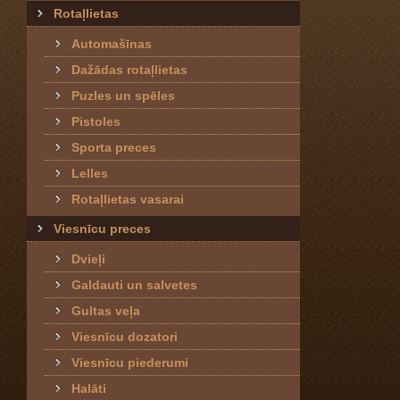
Rotaļlietas
Automašīnas
Dažādas rotaļlietas
Puzles un spēles
Pistoles
Sporta preces
Lelles
Rotaļlietas vasarai
Viesnīcu preces
Dvieļi
Galdauti un salvetes
Gultas veļa
Viesnīcu dozatori
Viesnīcu piederumi
Halāti