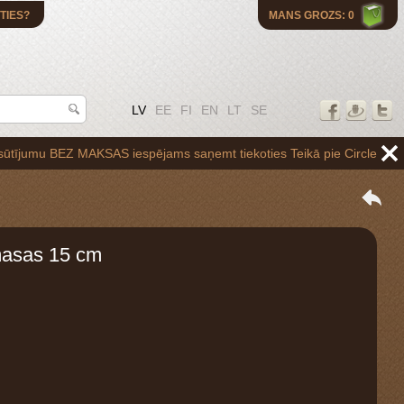
TIES?
MANS GROZS: 0
LV
EE
FI
EN
LT
SE
 BEZ MAKSAS iespējams saņemt tiekoties Teikā pie Circle K uzpildes st
masas 15 cm