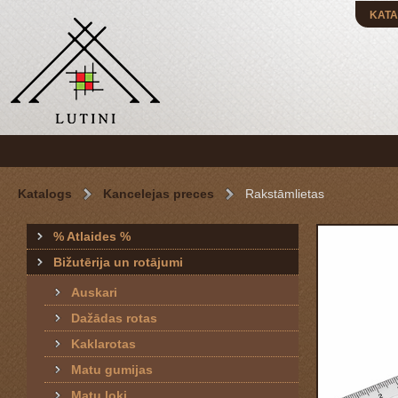
KATA
Katalogs
Kancelejas preces
Rakstāmlietas
% Atlaides %
Bižutērija un rotājumi
Auskari
Dažādas rotas
Kaklarotas
Matu gumijas
Matu loki