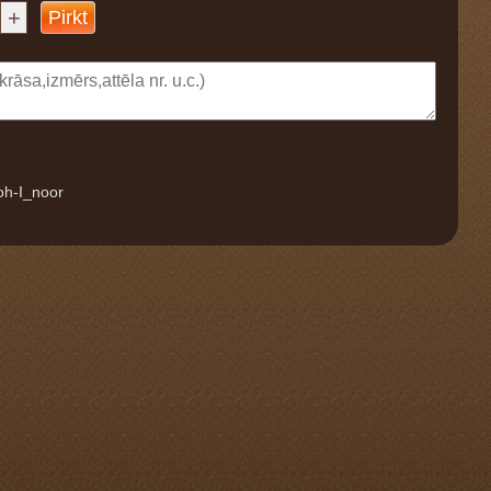
+
Pirkt
oh-I_noor