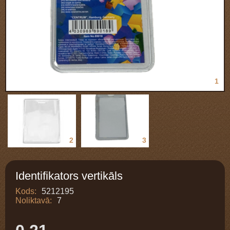
1
2
3
Identifikators vertikāls
Kods:
5212195
Noliktavā:
7