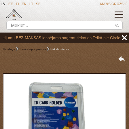
LV
EE
FI
EN
LT
SE
MANS GROZS: 0
jumu BEZ MAKSAS iespējams saņemt tiekoties Teikā pie Circle K uzpilde
Katalogs
Kancelejas preces
Rakstāmlietas