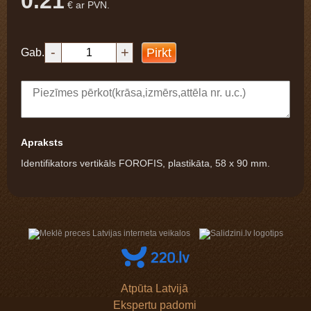
0.21
€ ar PVN.
-
+
Pirkt
Gab.
Apraksts
Identifikators vertikāls FOROFIS, plastikāta, 58 x 90 mm.
Atpūta Latvijā
Ekspertu padomi