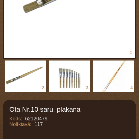
1
2
3
4
Ota Nr.10 saru, plakana
Kods:
62120479
Noliktavā:
117