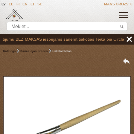
LV
EE
FI
EN
LT
SE
MANS GROZS: 0
ījumu BEZ MAKSAS iespējams saņemt tiekoties Teikā pie Circle K uzpild
Katalogs
Kancelejas preces
Rakstāmlietas