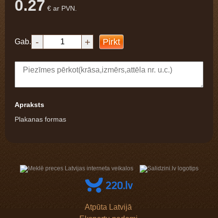
0.27
€ ar PVN.
-
+
Pirkt
Gab.
Apraksts
Plakanas formas
Atpūta Latvijā