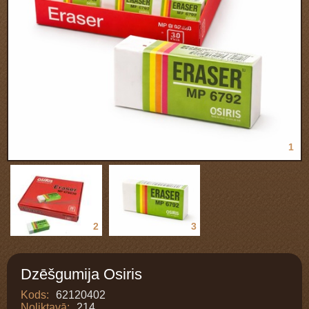
1
2
3
Dzēšgumija Osiris
Kods:
62120402
Noliktavā:
214