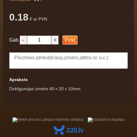
0.18
€ ar PVN.
-
+
Pirkt
Gab.
Apraksts
Dzēšgumijas izmērs 40 x 20 x 10mm.