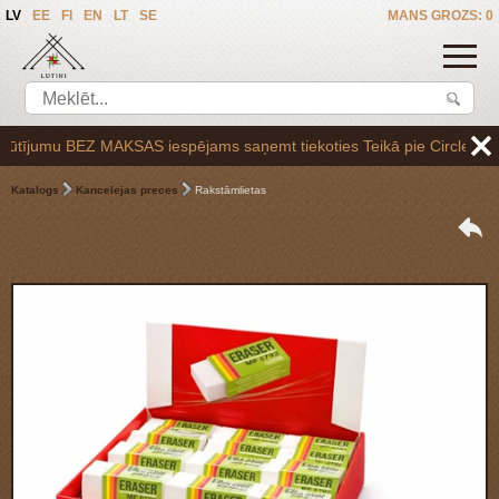
LV
EE
FI
EN
LT
SE
MANS GROZS: 0
ījumu BEZ MAKSAS iespējams saņemt tiekoties Teikā pie Circle K uzpild
Katalogs
Kancelejas preces
Rakstāmlietas