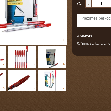
-
Gab.
Apraksts
1
0.7mm, sarkana Linc 
2
3
4
5
6
7