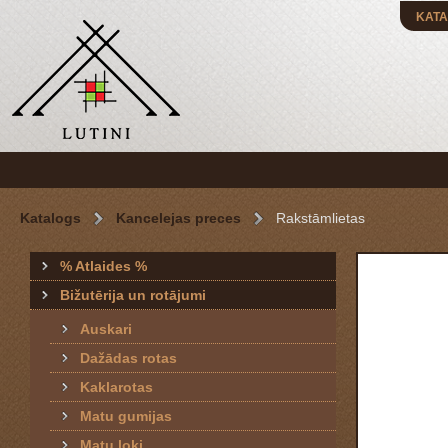
KATA
Katalogs
Kancelejas preces
Rakstāmlietas
% Atlaides %
Bižutērija un rotājumi
Auskari
Dažādas rotas
Kaklarotas
Matu gumijas
Matu loki