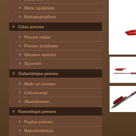
Matu sprādzes
Rokassprādzes
Citas preces
Preces mājai
Preces svētkiem
Dāvanu maisiņi
Suvenīri
Galantērijas preces
Maki un somas
Lietussargi
Skaistumam
Kancelejas preces
Papīra preces
Rakstāmlietas