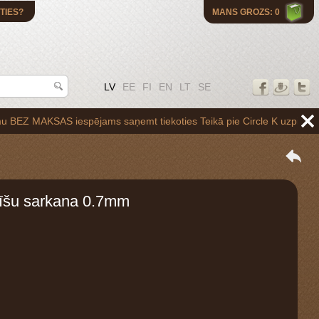
TIES?
MANS GROZS: 0
LV
EE
FI
EN
LT
SE
KSAS iespējams saņemt tiekoties Teikā pie Circle K uzpildes stacijas B
dīšu sarkana 0.7mm