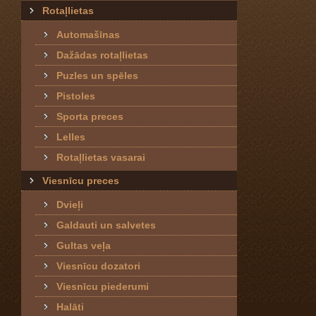
Rotaļlietas
Automašīnas
Dažādas rotaļlietas
Puzles un spēles
Pistoles
Sporta preces
Lelles
Rotaļlietas vasarai
Viesnīcu preces
Dvieļi
Galdauti un salvetes
Gultas veļa
Viesnīcu dozatori
Viesnīcu piederumi
Halāti