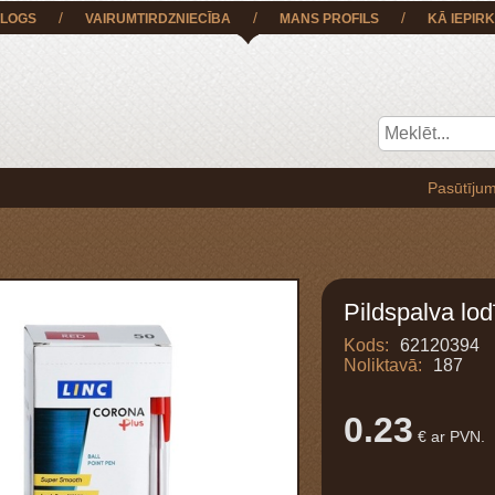
/
/
/
LOGS
VAIRUMTIRDZNIECĪBA
MANS PROFILS
KĀ IEPIRK
Pasūtījumu BEZ MA
Pildspalva lo
Kods:
62120394
Noliktavā:
187
0.23
€ ar PVN.