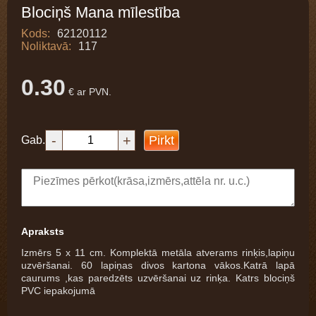
Blociņš Mana mīlestība
Kods:
62120112
Noliktavā:
117
0.30
€ ar PVN.
-
+
Pirkt
Gab.
Apraksts
Izmērs 5 x 11 cm. Komplektā metāla atverams rinķis,lapiņu
uzvēršanai. 60 lapiņas divos kartona vākos.Katrā lapā
caurums ,kas paredzēts uzvēršanai uz rinķa. Katrs blociņš
PVC iepakojumā