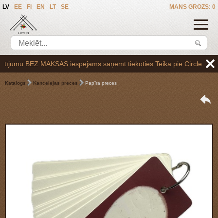
LV
EE
FI
EN
LT
SE
MANS GROZS: 0
umu BEZ MAKSAS iespējams saņemt tiekoties Teikā pie Circle K uzpildes
Katalogs
Kancelejas preces
Papīra preces