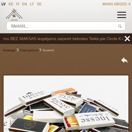
LV
EE
FI
EN
LT
SE
MANS GROZS: 0
 BEZ MAKSAS iespējams saņemt tiekoties Teikā pie Circle K uzpildes st
Katalogs
Citas preces
Suvenīri