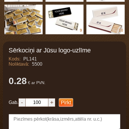
8
9
10
Sērkociņi ar Jūsu logo-uzlīme
Kods:
PL141
Noliktavā:
5500
0.28
€ ar PVN.
-
+
Pirkt
Gab.