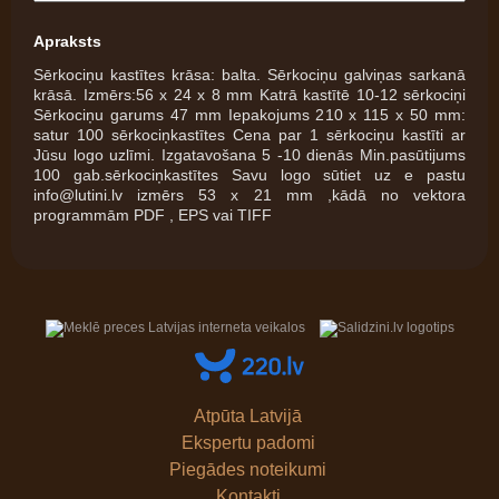
Apraksts
Sērkociņu kastītes krāsa: balta. Sērkociņu galviņas sarkanā
krāsā. Izmērs:56 x 24 x 8 mm Katrā kastītē 10-12 sērkociņi
Sērkociņu garums 47 mm Iepakojums 210 x 115 x 50 mm:
satur 100 sērkociņkastītes Cena par 1 sērkociņu kastīti ar
Jūsu logo uzlīmi. Izgatavošana 5 -10 dienās Min.pasūtijums
100 gab.sērkociņkastītes Savu logo sūtiet uz e pastu
info@lutini.lv izmērs 53 x 21 mm ,kādā no vektora
programmām PDF , EPS vai TIFF
Atpūta Latvijā
Ekspertu padomi
Piegādes noteikumi
Kontakti