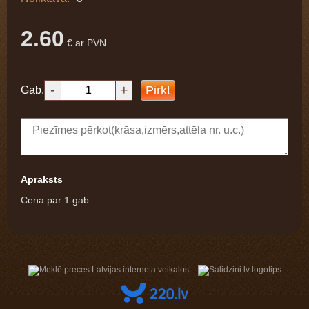
2.60
€ ar PVN.
-
+
Pirkt
Gab.
Apraksts
Cena par 1 gab