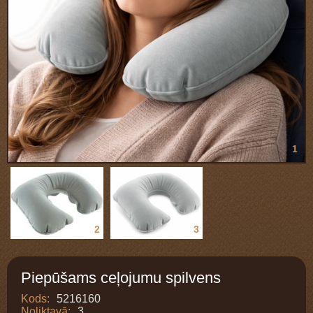
1
2
3
Piepūšams ceļojumu spilvens
Kods:
5216160
Noliktavā:
3