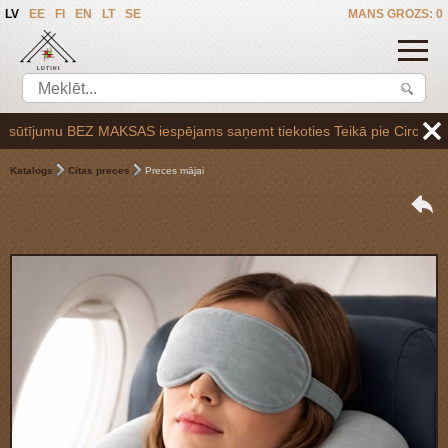
LV
EE
FI
EN
LT
SE
MANS GROZS: 0
ījumu BEZ MAKSAS iespējams saņemt tiekoties Teikā pie Circle K uzpild
Katalogs
Citas preces
Preces mājai