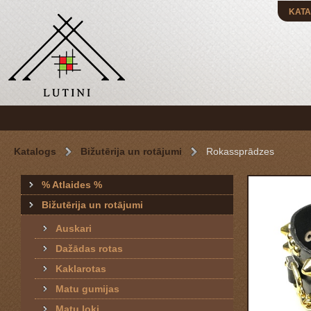
KATA
Katalogs
Bižutērija un rotājumi
Rokassprādzes
% Atlaides %
Bižutērija un rotājumi
Auskari
Dažādas rotas
Kaklarotas
Matu gumijas
Matu loki