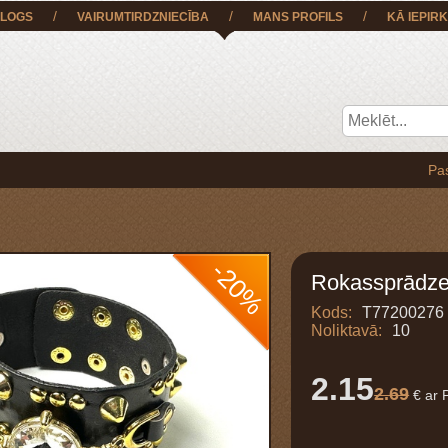
/
/
/
LOGS
VAIRUMTIRDZNIECĪBA
MANS PROFILS
KĀ IEPIRK
Pasūtījumu
-20%
Rokassprādz
Kods:
T77200276
Noliktavā:
10
2.15
2.69
€ ar 