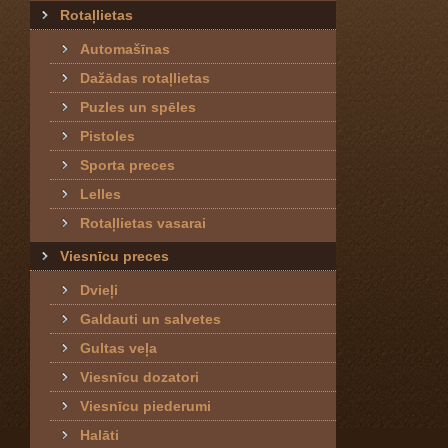
Rotaļlietas
Automašīnas
Dažādas rotaļlietas
Puzles un spēles
Pistoles
Sporta preces
Lelles
Rotaļlietas vasarai
Viesnīcu preces
Dvieļi
Galdauti un salvetes
Gultas veļa
Viesnīcu dozatori
Viesnīcu piederumi
Halāti