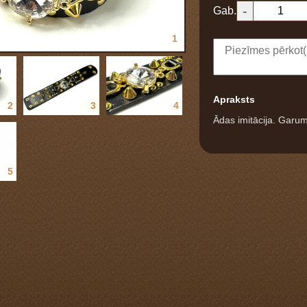
-
Gab.
1
Apraksts
2
3
4
Ādas imitācija. Garu
5