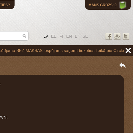
TIES?
MANS GROZS: 0
LV
EE
FI
EN
LT
SE
 BEZ MAKSAS iespējams saņemt tiekoties Teikā pie Circle K uzpildes sta
e
PVN.