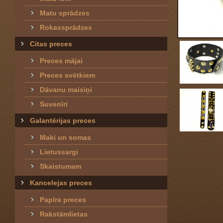
Matu sprādzes
Rokassprādzes
Citas preces
Preces mājai
Preces svētkiem
Dāvanu maisiņi
Suvenīri
Galantērijas preces
Maki un somas
Lietussargi
Skaistumam
Kancelejas preces
Papīra preces
Rakstāmlietas