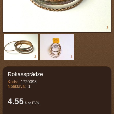
1
2
3
Rokassprādze
Kods:
1720093
Noliktavā:
1
4.55
€ ar PVN.