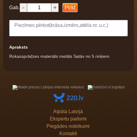
-
+
Pirkt
Gab.
Apraksts
Rokassprādzes materiāls metāls Satāv no 5 rinķiem
Atpūta Latvijā
Ekspertu padomi
Piegādes noteikumi
Kontakti