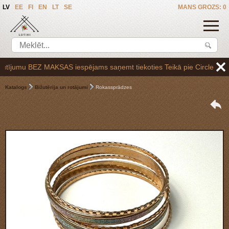
LV
EE
FI
EN
LT
SE
MANS GROZS: 0
jumu BEZ MAKSAS iespējams saņemt tiekoties Teikā pie Circle K uzpilde
Katalogs
Bižutērija un rotājumi
Rokassprādzes