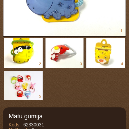
1
2
3
4
5
Matu gumija
Kods:
62330031