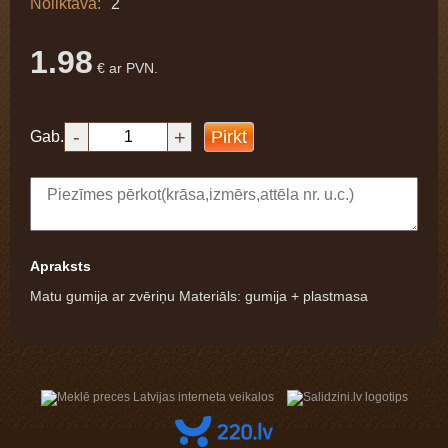
Noliktavā:
2
1.98
€ ar PVN.
-
+
Pirkt
Gab.
Apraksts
Matu gumija ar zvēriņu Materiāls: gumija + plastmasa