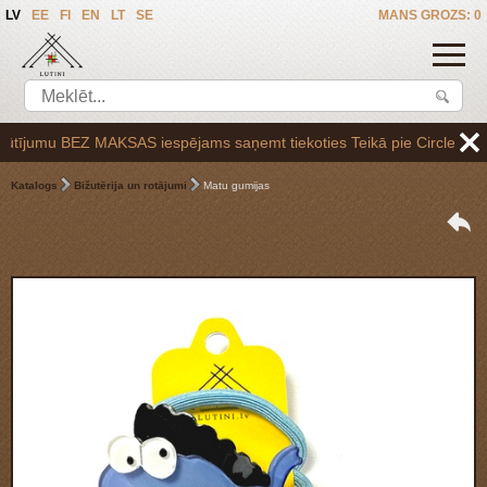
LV
EE
FI
EN
LT
SE
MANS GROZS: 0
jumu BEZ MAKSAS iespējams saņemt tiekoties Teikā pie Circle K uzpilde
Katalogs
Bižutērija un rotājumi
Matu gumijas