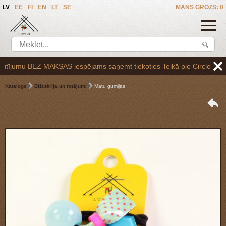
LV
EE
FI
EN
LT
SE
MANS GROZS: 0
ījumu BEZ MAKSAS iespējams saņemt tiekoties Teikā pie Circle K uzpilde
Katalogs
Bižutērija un rotājumi
Matu gumijas