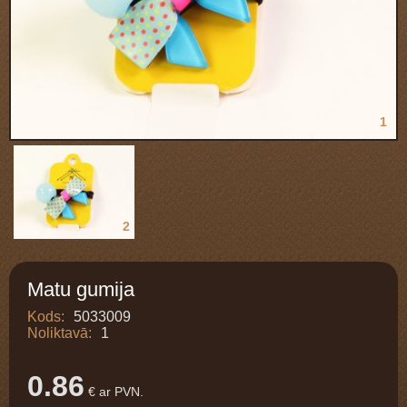
1
2
Matu gumija
Kods:
5033009
Noliktavā:
1
0.86
€ ar PVN.