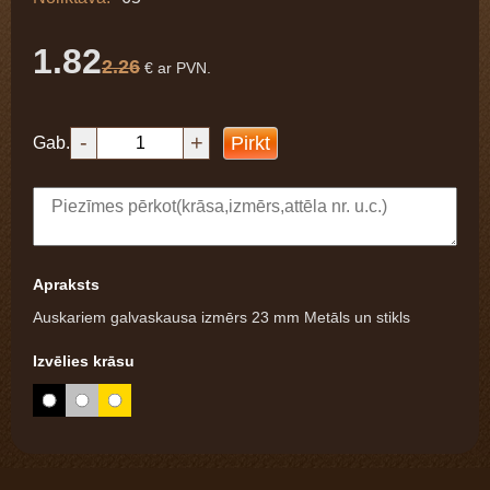
1.82
2.26
€ ar PVN.
-
+
Pirkt
Gab.
Apraksts
Auskariem galvaskausa izmērs 23 mm Metāls un stikls
Izvēlies krāsu