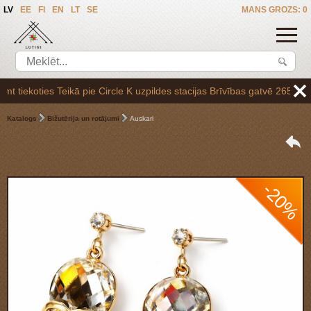
LV
EE
FI
EN
LT
SE
MANS GROZS: 0
oties Teikā pie Circle K uzpildes stacijas Brīvības gatvē 265,vai arī
Katalogs
Bižutērija un rotājumi
Auskari
-20%