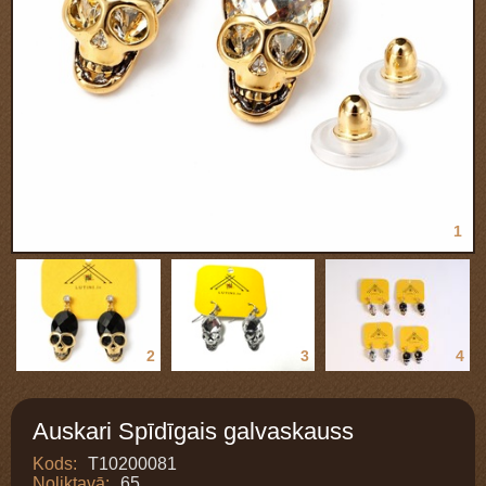
1
2
3
4
Auskari Spīdīgais galvaskauss
Kods:
T10200081
Noliktavā:
65