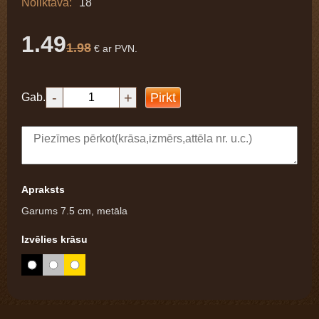
Noliktavā:
18
1.49
1.98
€ ar PVN.
-
+
Pirkt
Gab.
Apraksts
Garums 7.5 cm, metāla
Izvēlies krāsu