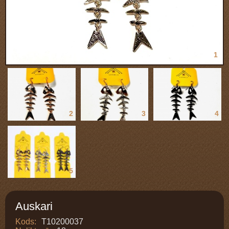
1
2
3
4
5
Auskari
Kods:
T10200037