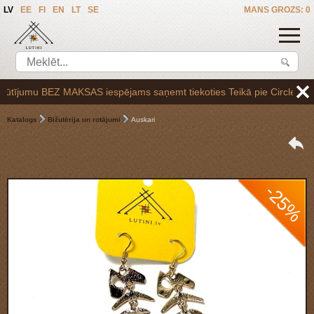
LV
EE
FI
EN
LT
SE
MANS GROZS: 0
ījumu BEZ MAKSAS iespējams saņemt tiekoties Teikā pie Circle K uzpild
Katalogs
Bižutērija un rotājumi
Auskari
-25%